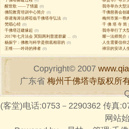
·
千佛塔募建过程
·
恭贺华严寺开
(0)
·
醒世歌 ——了情篇
·
我寺举办大型
(0)
·
佛陀教育培训中心简介
·
千佛慈善会创
(0)
·
恭请海涛法师莅临千佛塔寺弘法
·
梅州市第一尊
(0)
·
梵唱心经
·
千 佛 塔 寺 简
(0)
·
千佛塔迁建缘起
·
我寺举行了大
(0)
·
2017年七月法会 冥阳两利普渡群蒙 ...
·
耀一法师简介
(0)
·
杨振宁：佛教与科学是彻底相容的
·
人生需要信仰之一（
(0)
·
王维——吟诗的禅者
·
禅宗的安详人
(0)
Copyright© 2007
www.qia
广东省
梅州千佛塔寺版权所
Q
(客堂)电话:0753－2290362 传真:07
网站始建