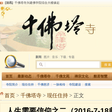
[法讯]
千佛塔寺兴建佛学院综合大楼缘起
[法讯]
共赴华藏世界 进入最后七天倒计时 殊胜华严法会 快快同享富贵庄严海
[法讯]
千佛塔寺阅藏堂周末阅藏报名通知
[法讯]
清明节祭祖报恩地藏法会
[法讯]
本寺方丈上明下慧尼和尚开讲《六祖坛经》
[法讯]
2015-3-26师父于法堂对大众的开示
[法讯]
广东千佛塔寺云门佛学院女众部 2016年招生简章
[法讯]
恭请海涛法师莅临千佛塔寺弘法
[法讯]
2014年七月大法会 祈福息灾地藏七 冥阳两利普渡群蒙盂兰盆
[法讯]
千佛塔寺云门佛学院女众部2014年招生简章
新闻
|
图片
|
音乐
|
下载
|
专题
首页
最新动态
千佛塔寺
千佛文苑
禅宗文化
般若智慧
寺院简介
|
现任住持
|
千佛慈济
|
一脉相传
|
寺院建设
|
搜索
首页
>
千佛塔寺
>
现任住持
> 正文
人生需要信仰之二（2016-7-