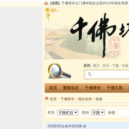
[法讯]
千佛塔寺云门佛学院女众部2014年招生简章
[法讯]
千佛塔寺兴建佛学院综合大楼缘起
[法讯]
共赴华藏世界 进入最后七天倒计时 殊胜华严
[法讯]
千佛塔寺阅藏堂周末阅藏报名通知
[法讯]
清明节祭祖报恩地藏法会
[法讯]
本寺方丈上明下慧尼和尚开讲《六祖坛经》
[法讯]
2015-3-26师父于法堂对大众的开示
[法讯]
广东千佛塔寺云门佛学院女众部 2016年招
[法讯]
恭请海涛法师莅临千佛塔寺弘法
[法讯]
2014年七月大法会 祈福息灾地藏七 冥阳
新闻
|
图片
|
音乐
|
下载
|
专题
首页
最新动态
千佛塔寺
千佛文苑
首页
>
千佛塔寺
>
现任住持
> 搜索
栏目
类别
标题
共找到符合条件的结果
条