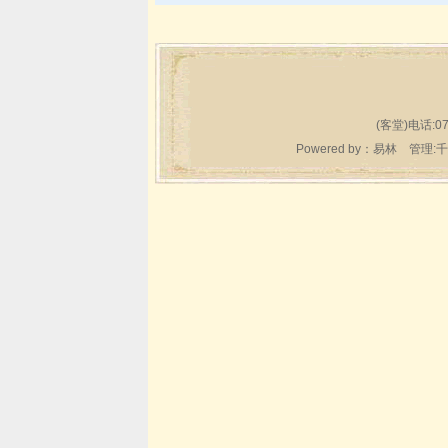
(客堂)电话:07
Powered by：
易林
管理:千