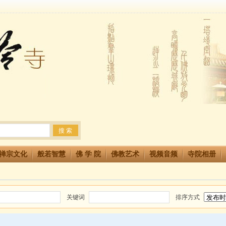
法会 快快同享富贵庄严海
生简章
两利普渡群蒙盂兰盆
禅宗文化
般若智慧
佛 学 院
佛教艺术
视频音频
寺院相册
关键词
排序方式