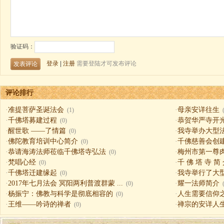
评论排行
·
准提菩萨圣诞法会
·
母亲安详往生
(1)
·
千佛塔募建过程
·
恭贺华严寺开
(0)
·
醒世歌 ——了情篇
·
我寺举办大型
(0)
·
佛陀教育培训中心简介
·
千佛慈善会创
(0)
·
恭请海涛法师莅临千佛塔寺弘法
·
梅州市第一尊
(0)
·
梵唱心经
·
千 佛 塔 寺 简
(0)
·
千佛塔迁建缘起
·
我寺举行了大
(0)
·
2017年七月法会 冥阳两利普渡群蒙 ...
·
耀一法师简介
(0)
·
杨振宁：佛教与科学是彻底相容的
·
人生需要信仰之一（
(0)
·
王维——吟诗的禅者
·
禅宗的安详人
(0)