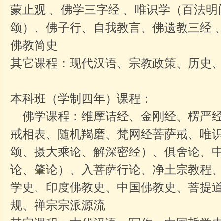
蒙止观 、佛学三字经 、唯识学（百法
颂）、佛子行、自我教言、佛遗教三经 
佛教简史
其它课程：现代汉语、宗教政策、历史
本科班
（学制四年）课程：
佛学课程：维摩诘经、金刚经、楞严经
戒相表、随机羯磨、梵网经菩萨戒、唯
颂、摄大乘论、解深密经）、俱舍论、
论、肇论）、入菩萨行论、净土宗教程
学史、印度佛教史、中国佛教史、菩提
规、禅宗宗派源流