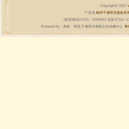
Copyright© 2007
广东省
梅州千佛塔寺版权所
(客堂)电话:0753－2290362 传真:0753—
Powered by：
易林
管理:千佛塔寺佛教文化传播中心
粤I