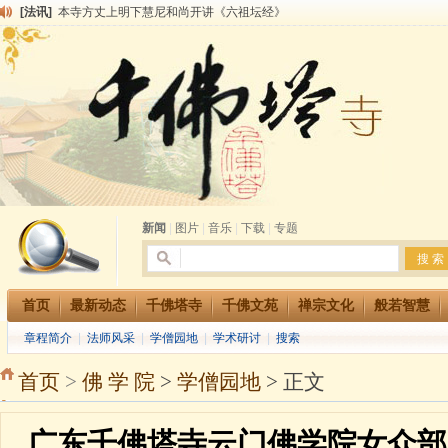
[法讯]
本寺方丈上明下慧尼和尚开讲《六祖坛经》
[法讯]
2015-3-26师父于法堂对大众的开示
[法讯]
广东千佛塔寺云门佛学院女众部 2016年招生简章
[法讯]
恭请海涛法师莅临千佛塔寺弘法
[法讯]
2014年七月大法会 祈福息灾地藏七 冥阳两利普渡群蒙盂兰盆
[法讯]
千佛塔寺云门佛学院女众部2014年招生简章
[法讯]
千佛塔寺兴建佛学院综合大楼缘起
[法讯]
共赴华藏世界 进入最后七天倒计时 殊胜华严法会 快快同享富贵庄严海
[法讯]
千佛塔寺阅藏堂周末阅藏报名通知
[法讯]
清明节祭祖报恩地藏法会
新闻
|
图片
|
音乐
|
下载
|
专题
首页
最新动态
千佛塔寺
千佛文苑
禅宗文化
般若智慧
章程简介
|
法师风采
|
学僧园地
|
学术研讨
|
搜索
首页
>
佛 学 院
>
学僧园地
> 正文
广东千佛塔寺云门佛学院女众部 