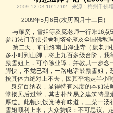
2009-12-03 10:17:02 来源：梅州
2009年5月6日(农历四月十二日)
与耀贤，雪姐等及庞老师一行乘16点5
参加法门寺佛指舍利塔登座及全国佛教
第二天，前往终南山净业寺（庞老师
多小时到山脚，将上九百多级台阶，我
励雪姐上，可净除业障，并教其一步念
脚快，不觉已到，一路电话鼓励雪姐，
按其体力绝对上不去，因其平地走半小
身穿百纳衣，显得特有风度的本如法
堂接见后过堂，其古朴简易之建筑特显
厚道。此顿菜饭觉特有味道，三菜一汤
雪姐顺利上来，大众赞叹：不可思议。