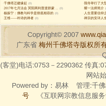
·
千佛塔迁建缘起
·
我寺举行了大
(0)
·
2017年七月法会 冥阳两利普渡群蒙 ...
·
耀一法师简介
(0)
·
杨振宁：佛教与科学是彻底相容的
·
人生需要信仰之一（
(0)
·
王维——吟诗的禅者
·
禅宗的安详人
(0)
Copyright© 2007
www.qia
广东省
梅州千佛塔寺版权所
Q
(客堂)电话:0753－2290362 传真:07
网站始建
Powered by：
易林
管理:千佛
号
《互联网宗教信息服务许可证