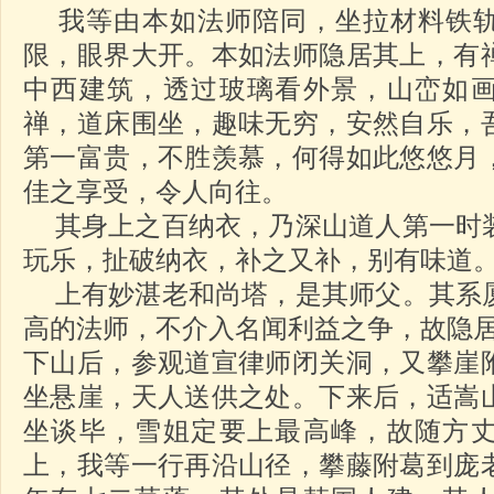
我等由本如法师陪同，坐拉材料铁轨
限，眼界大开。本如法师隐居其上，有
中西建筑，透过玻璃看外景，山峦如
禅，道床围坐，趣味无穷，安然自乐，
第一富贵，不胜羡慕，何得如此悠悠月
佳之享受，令人向往。
其身上之百纳衣，乃深山道人第一时
玩乐，扯破纳衣，补之又补，别有味道
上有妙湛老和尚塔，是其师父。其系
高的法师，不介入名闻利益之争，故隐
下山后，参观道宣律师闭关洞，又攀崖
坐悬崖，天人送供之处。下来后，适嵩
坐谈毕，雪姐定要上最高峰，故随方
上，我等一行再沿山径，攀藤附葛到庞