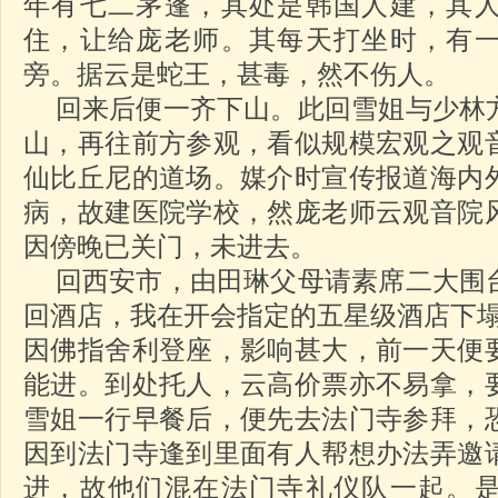
年有七二茅蓬，其处是韩国人建，其
住，让给庞老师。其每天打坐时，有
旁。据云是蛇王，甚毒，然不伤人。
回来后便一齐下山。此回雪姐与少林
山，再往前方参观，看似规模宏观之观
仙比丘尼的道场。媒介时宣传报道海内
病，故建医院学校，然庞老师云观音院
因傍晚已关门，未进去。
回西安市，由田琳父母请素席二大围
回酒店，我在开会指定的五星级酒店下
因佛指舍利登座，影响甚大，前一天便
能进。到处托人，云高价票亦不易拿，
雪姐一行早餐后，便先去法门寺参拜，
因到法门寺逢到里面有人帮想办法弄邀
进，故他们混在法门寺礼仪队一起。