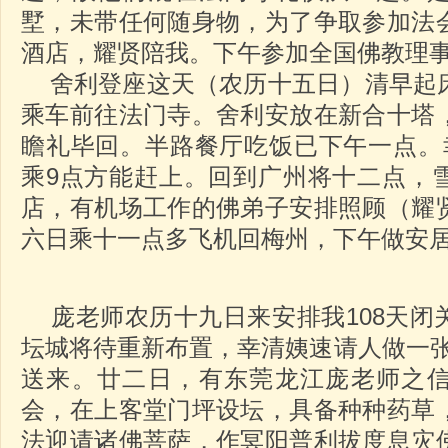
墅，未带任何随身物，为了争取参加法
酒店，耀贤陪我。下午参加全国佛教理
舍利登座这天（农历十五日）清早起
乘车前往法门寺。舍利安放在新合十塔
瞻礼毕回。半路餐厅吃饭已下午一点。
乘9点方能赶上。回到广州将十二点，
店，有机场工作的佛弟子安排照顾（耀
六日乘十一点多飞机回梅州，下午做安
庞老师农历十九日来安排我108天闭
坛城将待重新布置，幸清姨速请人做一张
送来。廿二日，有东莞龙江庞老师之
会，在上客堂门坪设坛，具备种种药草
法迎请诸佛菩萨，作冥阳普利拔度息灾