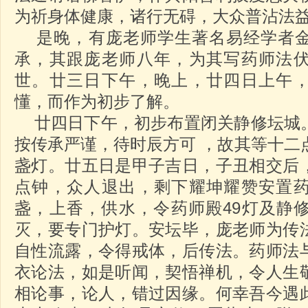
为祈身体健康，诸行无碍，大众普沾法
是晚，有庞老师学生著名易经学者金
承，其跟庞老师八年，为其写药师法
世。廿三日下午，晚上，廿四日上午
懂，而作为初步了解。
廿四日下午，初步布置闭关静修坛城
按传承严谨，待时辰方可 ，故其等十二
盏灯。廿五日是甲子吉日，子丑相交后
点钟，众人退出，剩下耀坤耀赞安置
盏，上香，供水，令药师殿49灯及静
灭，要专门护灯。安坛毕，庞老师为传
自性流露，令得戒体，后传法。药师法
衣论法，如是听闻，契悟禅机，令人生
相论事，论人，错过因缘。何幸吾今遇