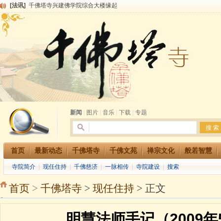
[法讯]
千佛塔寺兴建佛学院综合大楼缘起
[法讯]
共赴华藏世界 进入最后七天倒计时 殊胜华严法会 快快同享富贵庄严海
[法讯]
千佛塔寺阅藏堂周末阅藏报名通知
[法讯]
清明节祭祖报恩地藏法会
[法讯]
本寺方丈上明下慧尼和尚开讲《六祖坛经》
[法讯]
2015-3-26师父于法堂对大众的开示
[法讯]
广东千佛塔寺云门佛学院女众部 2016年招生简章
[法讯]
恭请海涛法师莅临千佛塔寺弘法
[法讯]
2014年七月大法会 祈福息灾地藏七 冥阳两利普渡群蒙盂兰盆
[法讯]
千佛塔寺云门佛学院女众部2014年招生简章
新闻
|
图片
|
音乐
|
下载
|
专题
首页
最新动态
千佛塔寺
千佛文苑
禅宗文化
般若智慧
寺院简介
|
现任住持
|
千佛慈济
|
一脉相传
|
寺院建设
|
搜索
首页
>
千佛塔寺
>
现任住持
> 正文
明慧法师手记（2009年