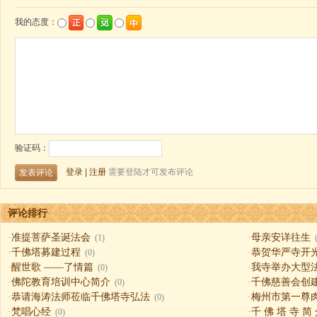
评论排行
·
准提菩萨圣诞法会
·
母亲安详往生
(1)
·
千佛塔募建过程
·
恭贺华严寺开
(0)
·
醒世歌 ——了情篇
·
我寺举办大型
(0)
·
佛陀教育培训中心简介
·
千佛慈善会创
(0)
·
恭请海涛法师莅临千佛塔寺弘法
·
梅州市第一尊
(0)
·
梵唱心经
·
千 佛 塔 寺 简
(0)