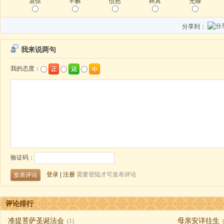
震惊
不解
愤怒
杯具
无聊
分享到：
评论排行
·
准提菩萨圣诞法会
·
母亲安详往生
(1)