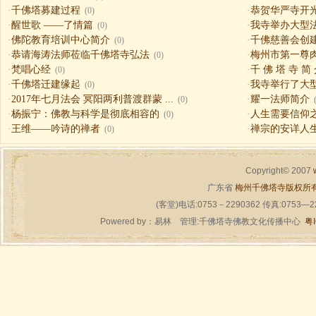
·
千佛塔募建过程
·
恭贺华严寺开
(0)
·
醒世歌 ——了情篇
·
我寺举办大型
(0)
·
佛陀教育培训中心简介
·
千佛慈善会创
(0)
·
恭请海涛法师莅临千佛塔寺弘法
·
梅州市第一尊
(0)
·
梵唱心经
·
千 佛 塔 寺 简
(0)
·
千佛塔迁建缘起
·
我寺举行了大
(0)
·
2017年七月法会 冥阳两利普渡群蒙 ...
·
耀一法师简介
(0)
·
杨振宁：佛教与科学是彻底相容的
·
人生需要信仰之一（
(0)
·
王维——吟诗的禅者
·
禅宗的安详人
(0)
Copyright© 2007
广东省
梅州千佛塔寺版权所
(客堂)电话:0753－2290362 传真:0753—
Powered by：
易林
管理:千佛塔寺佛教文化传播中心
粤I