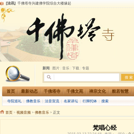
[法讯]
千佛塔寺兴建佛学院综合大楼缘起
[法讯]
共赴华藏世界 进入最后七天倒计时 殊胜华严法会 快快同享富贵庄严海
[法讯]
千佛塔寺阅藏堂周末阅藏报名通知
[法讯]
清明节祭祖报恩地藏法会
[法讯]
本寺方丈上明下慧尼和尚开讲《六祖坛经》
[法讯]
2015-3-26师父于法堂对大众的开示
[法讯]
广东千佛塔寺云门佛学院女众部 2016年招生简章
[法讯]
恭请海涛法师莅临千佛塔寺弘法
[法讯]
2014年七月大法会 祈福息灾地藏七 冥阳两利普渡群蒙盂兰盆
[法讯]
千佛塔寺云门佛学院女众部2014年招生简章
新闻
|
图片
|
音乐
|
下载
|
专题
首页
最新动态
千佛塔寺
千佛文苑
禅宗文化
般若智慧
寺院巡礼
|
佛教音乐
|
法音宣流
|
名家讲坛
|
行脚托钵
|
搜索
首页
>
视频音频
>
佛教音乐
> 正文
梵唱心经