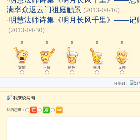
满率众返云门祖庭触景
(2013-04-16)
·
明慧法师诗集《明月长风千里》——记
(2013-04-30)
0
0
0
0
0
震惊
不解
愤怒
杯具
无聊
分享到：