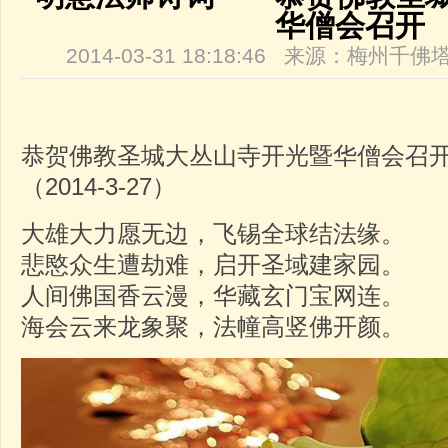
华僧会召开
2014-03-31 18:18:46 来源：梅州
恭贺佛教圣城大丛山寺开光暨华僧会召
（2014-3-27）
大雄大力愿无边，飞锡全球结法缘。
悲愍众生遭劫难，启开圣域建家园。
人间佛国香云漫，华藏玄门宝网连。
海会云来龙象聚，法幢高竖佛开颜。