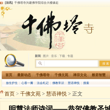
[法讯]
千佛塔寺兴建佛学院综合大楼缘起
[法讯]
共赴华藏世界 进入最后七天倒计时 殊胜华严法会 快快同享富贵庄严海
[法讯]
千佛塔寺阅藏堂周末阅藏报名通知
[法讯]
清明节祭祖报恩地藏法会
[法讯]
本寺方丈上明下慧尼和尚开讲《六祖坛经》
[法讯]
2015-3-26师父于法堂对大众的开示
[法讯]
广东千佛塔寺云门佛学院女众部 2016年招生简章
[法讯]
恭请海涛法师莅临千佛塔寺弘法
[法讯]
2014年七月大法会 祈福息灾地藏七 冥阳两利普渡群蒙盂兰盆
[法讯]
千佛塔寺云门佛学院女众部2014年招生简章
新闻
|
图片
|
音乐
|
下载
|
专题
首页
最新动态
千佛塔寺
千佛文苑
禅宗文化
般若智慧
放生护生
|
心香一瓣
|
法会札记
|
佛教常识
|
慧语禅悦
|
搜索
首页
>
千佛文苑
>
慧语禅悦
> 正文
明慧法师诗词——恭贺佛教圣