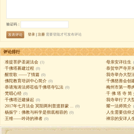
评论排行
·
准提菩萨圣诞法会
·
母亲安详往生
(1)
·
千佛塔募建过程
·
恭贺华严寺开
(0)
·
醒世歌 ——了情篇
·
我寺举办大型
(0)
·
佛陀教育培训中心简介
·
千佛慈善会创
(0)
·
恭请海涛法师莅临千佛塔寺弘法
·
梅州市第一尊
(0)
·
梵唱心经
·
千 佛 塔 寺 简
(0)
·
千佛塔迁建缘起
·
我寺举行了大
(0)
·
2017年七月法会 冥阳两利普渡群蒙 ...
·
耀一法师简介
(0)
·
杨振宁：佛教与科学是彻底相容的
·
人生需要信仰之一（
(0)
·
王维——吟诗的禅者
·
禅宗的安详人
(0)