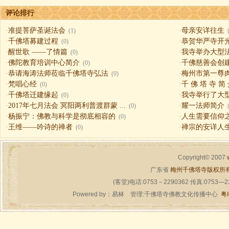
评论排行
·
准提菩萨圣诞法会
·
母亲安详往生
(1)
·
千佛塔募建过程
·
恭贺华严寺开
(0)
·
醒世歌 ——了情篇
·
我寺举办大型
(0)
·
佛陀教育培训中心简介
·
千佛慈善会创
(0)
·
恭请海涛法师莅临千佛塔寺弘法
·
梅州市第一尊
(0)
·
梵唱心经
·
千 佛 塔 寺 简
(0)
·
千佛塔迁建缘起
·
我寺举行了大
(0)
·
2017年七月法会 冥阳两利普渡群蒙 ...
·
耀一法师简介
(0)
·
杨振宁：佛教与科学是彻底相容的
·
人生需要信仰之一（
(0)
·
王维——吟诗的禅者
·
禅宗的安详人
(0)
Copyright© 2007
广东省
梅州千佛塔寺版权所
(客堂)电话:0753－2290362 传真:0753—
Powered by：
易林
管理:千佛塔寺佛教文化传播中心
粤I