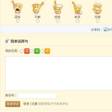
震惊
不解
愤怒
杯具
无聊
分享到：