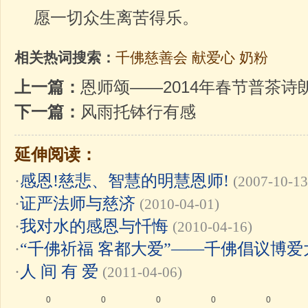
愿一切众生离苦得乐。
相关热词搜索：
千佛慈善会
献爱心
奶粉
上一篇：
恩师颂——2014年春节普茶诗
下一篇：
风雨托钵行有感
延伸阅读：
·
感恩!慈悲、智慧的明慧恩师!
(2007-10-13
·
证严法师与慈济
(2010-04-01)
·
我对水的感恩与忏悔
(2010-04-16)
·
“千佛祈福 客都大爱”——千佛倡议博爱
·
人 间 有 爱
(2011-04-06)
0
0
0
0
0