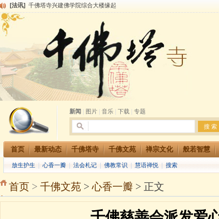
[法讯]
千佛塔寺兴建佛学院综合大楼缘起
[法讯]
共赴华藏世界 进入最后七天倒计时 殊胜华严法会 快快同享富贵庄严海
[法讯]
千佛塔寺阅藏堂周末阅藏报名通知
[法讯]
清明节祭祖报恩地藏法会
[法讯]
本寺方丈上明下慧尼和尚开讲《六祖坛经》
[法讯]
2015-3-26师父于法堂对大众的开示
[法讯]
广东千佛塔寺云门佛学院女众部 2016年招生简章
[法讯]
恭请海涛法师莅临千佛塔寺弘法
[法讯]
2014年七月大法会 祈福息灾地藏七 冥阳两利普渡群蒙盂兰盆
[法讯]
千佛塔寺云门佛学院女众部2014年招生简章
新闻
|
图片
|
音乐
|
下载
|
专题
首页
最新动态
千佛塔寺
千佛文苑
禅宗文化
般若智慧
放生护生
|
心香一瓣
|
法会札记
|
佛教常识
|
慧语禅悦
|
搜索
首页
>
千佛文苑
>
心香一瓣
> 正文
千佛慈善会派发爱