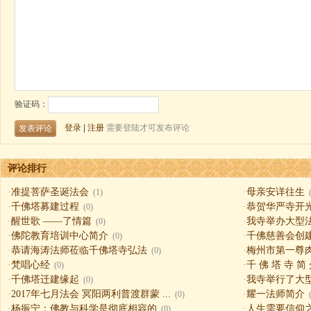
评论排行
·
准提菩萨圣诞法会
·
母亲安详往生
(1)
·
千佛塔募建过程
·
恭贺华严寺开
(0)
·
醒世歌 ——了情篇
·
我寺举办大型
(0)
·
佛陀教育培训中心简介
·
千佛慈善会创
(0)
·
恭请海涛法师莅临千佛塔寺弘法
·
梅州市第一尊
(0)
·
梵唱心经
·
千 佛 塔 寺 简
(0)
·
千佛塔迁建缘起
·
我寺举行了大
(0)
·
2017年七月法会 冥阳两利普渡群蒙 ...
·
耀一法师简介
(0)
·
杨振宁：佛教与科学是彻底相容的
·
人生需要信仰之一（
(0)