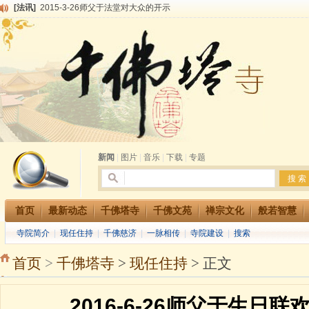
[法讯]
2015-3-26师父于法堂对大众的开示
[法讯]
广东千佛塔寺云门佛学院女众部 2016年招生简章
[法讯]
恭请海涛法师莅临千佛塔寺弘法
[法讯]
2014年七月大法会 祈福息灾地藏七 冥阳两利普渡群蒙盂兰盆
[法讯]
千佛塔寺云门佛学院女众部2014年招生简章
[法讯]
千佛塔寺兴建佛学院综合大楼缘起
[法讯]
共赴华藏世界 进入最后七天倒计时 殊胜华严法会 快快同享富贵庄严海
[法讯]
千佛塔寺阅藏堂周末阅藏报名通知
[法讯]
清明节祭祖报恩地藏法会
[法讯]
本寺方丈上明下慧尼和尚开讲《六祖坛经》
新闻
|
图片
|
音乐
|
下载
|
专题
首页
最新动态
千佛塔寺
千佛文苑
禅宗文化
般若智慧
寺院简介
|
现任住持
|
千佛慈济
|
一脉相传
|
寺院建设
|
搜索
首页
>
千佛塔寺
>
现任住持
> 正文
2016-6-26师父于生日