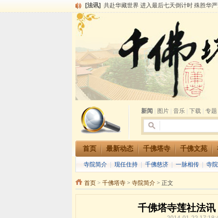
[法讯]
共赴华藏世界 进入最后七天倒计时 殊胜华严
[法讯]
千佛塔寺阅藏堂周末阅藏报名通知
[法讯]
清明节祭祖报恩地藏法会
[法讯]
本寺方丈上明下慧尼和尚开讲《六祖坛经》
[法讯]
2015-3-26师父于法堂对大众的开示
[法讯]
广东千佛塔寺云门佛学院女众部 2016年招
[法讯]
恭请海涛法师莅临千佛塔寺弘法
[法讯]
2014年七月大法会 祈福息灾地藏七 冥阳
[法讯]
千佛塔寺云门佛学院女众部2014年招生简章
[法讯]
千佛塔寺兴建佛学院综合大楼缘起
新闻
|
图片
|
音乐
|
下载
|
专题
首页
最新动态
千佛塔寺
千佛文苑
寺院简介
|
现任住持
|
千佛慈济
|
一脉相传
|
寺院
首页
>
千佛塔寺
>
寺院简介
> 正文
千佛塔寺莲社法讯