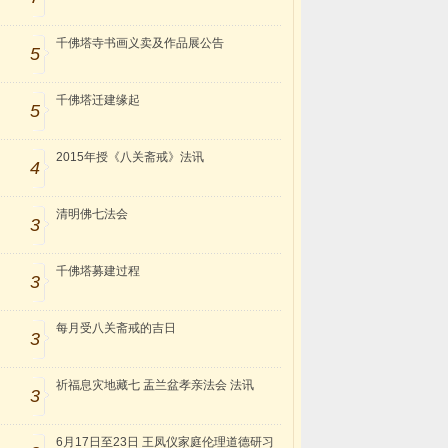
千佛塔寺书画义卖及作品展公告
5
千佛塔迁建缘起
5
2015年授《八关斋戒》法讯
4
清明佛七法会
3
千佛塔募建过程
3
每月受八关斋戒的吉日
3
祈福息灾地藏七 盂兰盆孝亲法会 法讯
3
6月17日至23日 王凤仪家庭伦理道德研习