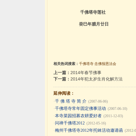
千佛塔寺莲社
癸巳年腊月廿日
相关热词搜索：
千佛塔寺
念佛报恩法会
上一篇：
2014年春节佛事
下一篇：
2014年犯太岁生肖化解方法
延伸阅读：
·
千 佛 塔 寺 简 介
(2007-06-06)
·
千佛塔寺常年固定佛事活动
(2007-06-10)
·
本寺菜园招募农耕爱好者
(2011-12-03)
·
问禅千佛塔2012
(2012-05-16)
·
梅州千佛塔寺2012年托钵活动邀请函
(2012-0