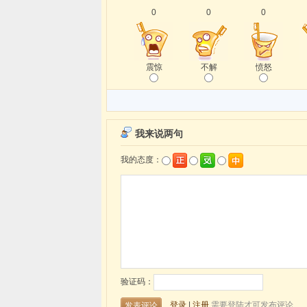
0
0
0
震惊
不解
愤怒