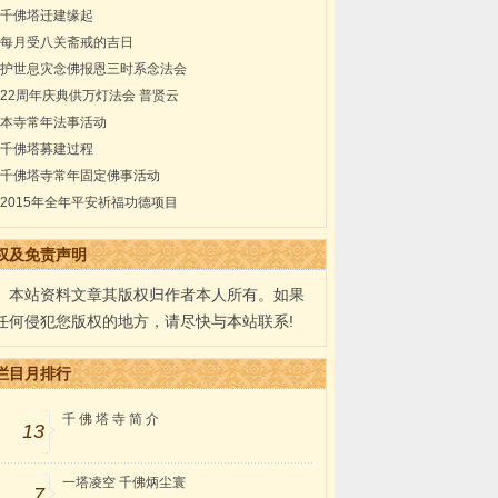
千佛塔迁建缘起
每月受八关斋戒的吉日
护世息灾念佛报恩三时系念法会
22周年庆典供万灯法会 普贤云
本寺常年法事活动
千佛塔募建过程
千佛塔寺常年固定佛事活动
2015年全年平安祈福功德项目
权及免责声明
本站资料文章其版权归作者本人所有。如果
任何侵犯您版权的地方，请尽快与本站联系!
栏目月排行
千 佛 塔 寺 简 介
13
一塔凌空 千佛炳尘寰
7