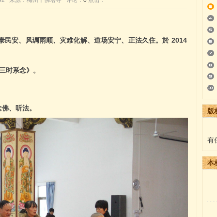
7:18:42 来源：梅州千佛塔寺 评论：
0
点击：
泰民安、风调雨顺、灾难化解、道场安宁、正法久住。於
2014
三时系念》。
念佛、听法。
版
有
本