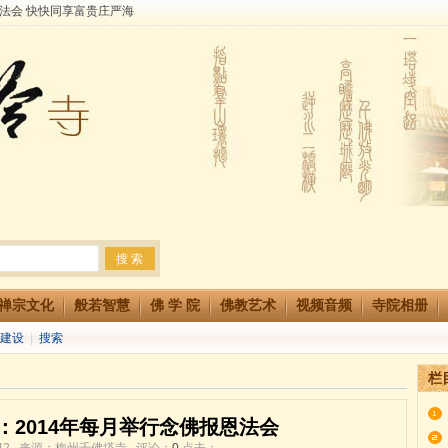
法会 快快同享富贵庄严海
生简章
两利普渡群蒙盂兰盆
禅宗文化
般若智慧
佛 学 院
佛教艺术
视频音频
寺院相册
建设
|
搜索
栏
：2014年每月举行念佛报恩法会