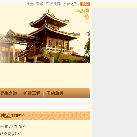
rss
养生之道
扩建工程
千佛慈善
目热点TOP10
千 佛 塔 寺 简 介
结夏安居法讯