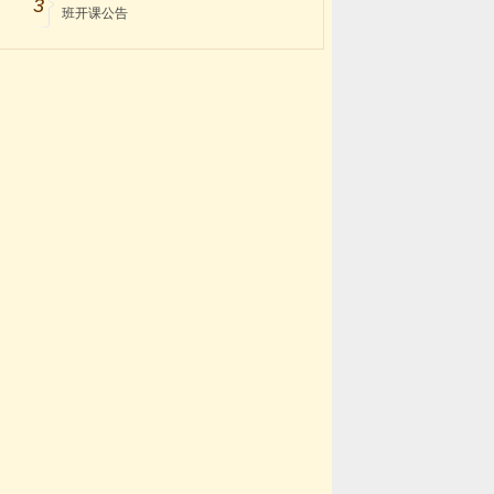
3
班开课公告