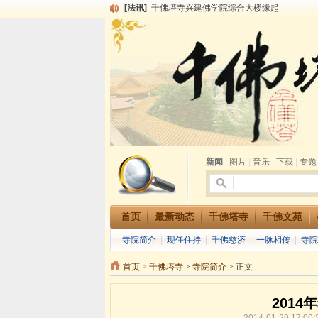
[法讯]
千佛塔寺兴建佛学院综合大楼缘起
[法讯]
共赴华藏世界 进入最后七天倒计时 殊胜华严
[法讯]
千佛塔寺阅藏堂周末阅藏报名通知
[法讯]
清明节祭祖报恩地藏法会
[法讯]
本寺方丈上明下慧尼和尚开讲《六祖坛经》
[法讯]
2015-3-26师父于法堂对大众的开示
[法讯]
广东千佛塔寺云门佛学院女众部 2016年招
[法讯]
恭请海涛法师莅临千佛塔寺弘法
[法讯]
2014年七月大法会 祈福息灾地藏七 冥阳
[法讯]
千佛塔寺云门佛学院女众部2014年招生简章
新闻
|
图片
|
音乐
|
下载
|
专题
首页
最新动态
千佛塔寺
千佛文苑
寺院简介
|
现任住持
|
千佛慈济
|
一脉相传
|
寺院
首页
>
千佛塔寺
>
寺院简介
> 正文
201