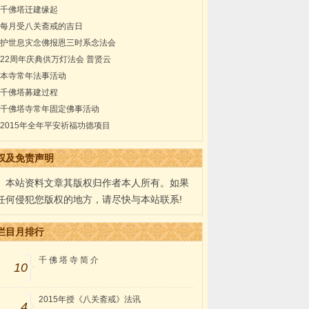
千佛塔迁建缘起
每月受八关斋戒的吉日
护世息灾念佛报恩三时系念法会
22周年庆典供万灯法会 普贤云
本寺常年法事活动
千佛塔募建过程
千佛塔寺常年固定佛事活动
2015年全年平安祈福功德项目
权及免责声明
本站资料文章其版权归作者本人所有。如果
任何侵犯您版权的地方，请尽快与本站联系!
栏目月排行
千 佛 塔 寺 简 介
10
2015年授《八关斋戒》法讯
4