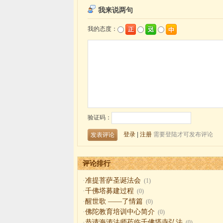
评论排行
·
准提菩萨圣诞法会
(1)
·
千佛塔募建过程
(0)
·
醒世歌 ——了情篇
(0)
·
佛陀教育培训中心简介
(0)
·
恭请海涛法师莅临千佛塔寺弘法
(0)