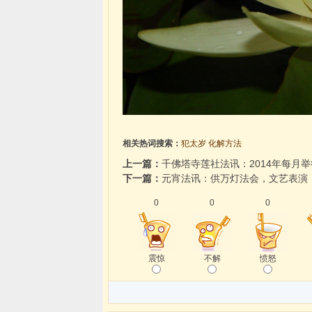
相关热词搜索：
犯太岁
化解方法
上一篇：
千佛塔寺莲社法讯：2014年每月
下一篇：
元宵法讯：供万灯法会，文艺表演
0
0
0
震惊
不解
愤怒