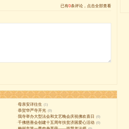
·
母亲安详往生
(1)
·
恭贺华严寺开光
(0)
·
我寺举办大型法会和文艺晚会庆祝佛欢喜日
(0)
·
千佛慈善会创建十五周年扶贫济困爱心活动
(0)
·
梅州市第一尊肉身菩萨——崇慧老法师
(0)