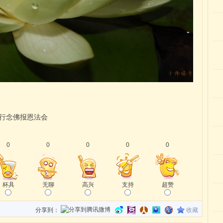
举行念佛报恩法会
0
0
0
0
0
杯具
无聊
高兴
支持
超赞
分享到：
收藏