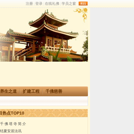
rss
养生之道
扩建工程
千佛慈善
目热点TOP10
千 佛 塔 寺 简 介
结夏安居法讯