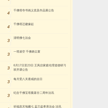
千佛塔寺书画义卖及作品展公告
4
千佛塔迁建缘起
4
清明佛七法会
3
一塔凌空 千佛炳尘寰
3
6月17日至23日 王凤仪家庭伦理道德研习
3
班开课公告
每月受八关斋戒的吉日
3
纪念千佛宝塔奠基廿二周年法讯
3
祈福息灾地藏七 盂兰盆孝亲法会 法讯