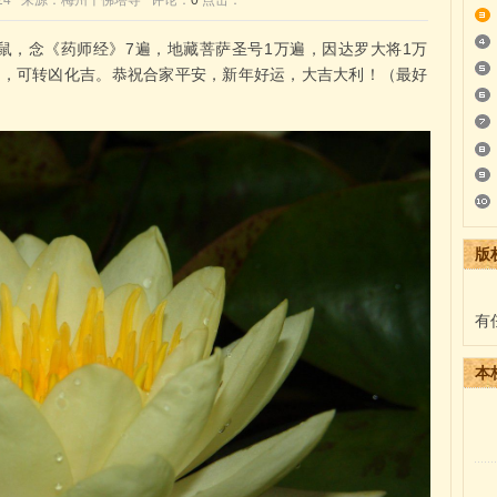
7:00:24 来源：梅州千佛塔寺 评论：
0
点击：
鼠，念《药师经》7遍，地藏菩萨圣号1万遍，因达罗大将1万
遍，可转凶化吉。恭祝合家平安，新年好运，大吉大利！（最好
版
有
本