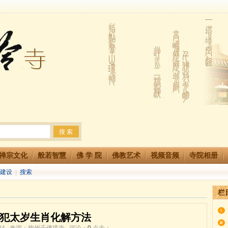
法会 快快同享富贵庄严海
生简章
两利普渡群蒙盂兰盆
禅宗文化
般若智慧
佛 学 院
佛教艺术
视频音频
寺院相册
建设
|
搜索
栏
4年犯太岁生肖化解方法