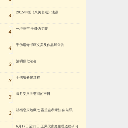
2015年授《八关斋戒》法讯
4
一塔凌空 千佛炳尘寰
4
千佛塔寺书画义卖及作品展公告
4
清明佛七法会
3
千佛塔募建过程
3
每月受八关斋戒的吉日
3
祈福息灾地藏七 盂兰盆孝亲法会 法讯
3
6月17日至23日 王凤仪家庭伦理道德研习