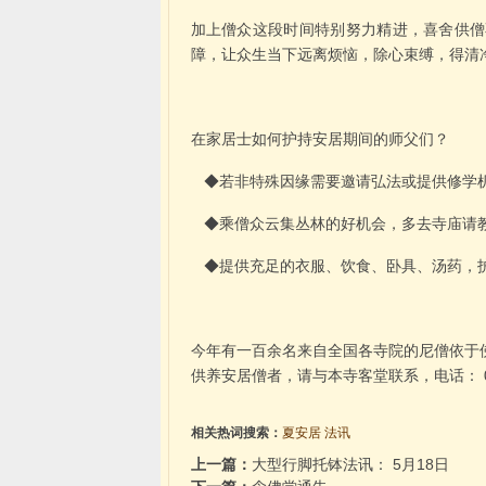
加上僧众这段时间特别努力精进，喜舍供僧
障，让众生当下远离烦恼，除心束缚，得清
在家居士如何护持安居期间的师父们？
◆若非特殊因缘需要邀请弘法或提供修学
◆乘僧众云集丛林的好机会，多去寺庙请
◆提供充足的衣服、饮食、卧具、汤药，
今年有一百余名来自全国各寺院的尼僧依于
供养安居僧者，请与本寺客堂联系，电话： 0753
相关热词搜索：
夏安居
法讯
上一篇：
大型行脚托钵法讯： 5月18日