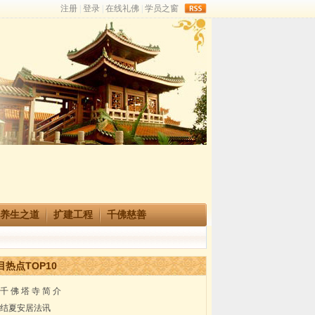
rss
养生之道
扩建工程
千佛慈善
目热点TOP10
千 佛 塔 寺 简 介
结夏安居法讯