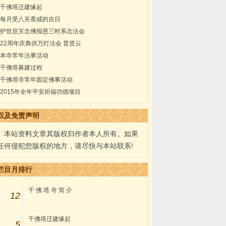
千佛塔迁建缘起
每月受八关斋戒的吉日
护世息灾念佛报恩三时系念法会
22周年庆典供万灯法会 普贤云
本寺常年法事活动
千佛塔募建过程
千佛塔寺常年固定佛事活动
2015年全年平安祈福功德项目
权及免责声明
本站资料文章其版权归作者本人所有。如果
任何侵犯您版权的地方，请尽快与本站联系!
栏目月排行
千 佛 塔 寺 简 介
12
千佛塔迁建缘起
5