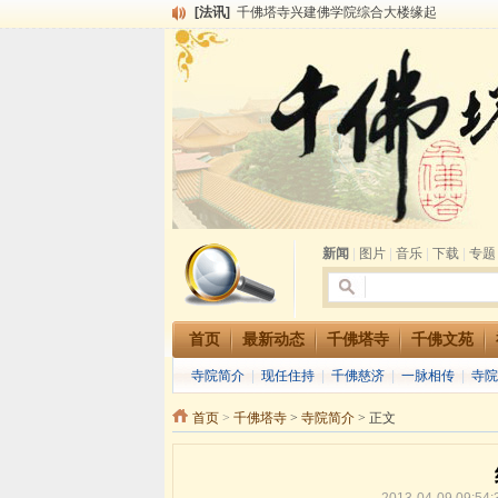
[法讯]
千佛塔寺兴建佛学院综合大楼缘起
[法讯]
共赴华藏世界 进入最后七天倒计时 殊胜华严
[法讯]
千佛塔寺阅藏堂周末阅藏报名通知
[法讯]
清明节祭祖报恩地藏法会
[法讯]
本寺方丈上明下慧尼和尚开讲《六祖坛经》
[法讯]
2015-3-26师父于法堂对大众的开示
[法讯]
广东千佛塔寺云门佛学院女众部 2016年招
[法讯]
恭请海涛法师莅临千佛塔寺弘法
[法讯]
2014年七月大法会 祈福息灾地藏七 冥阳
[法讯]
千佛塔寺云门佛学院女众部2014年招生简章
新闻
|
图片
|
音乐
|
下载
|
专题
首页
最新动态
千佛塔寺
千佛文苑
寺院简介
|
现任住持
|
千佛慈济
|
一脉相传
|
寺院
首页
>
千佛塔寺
>
寺院简介
> 正文