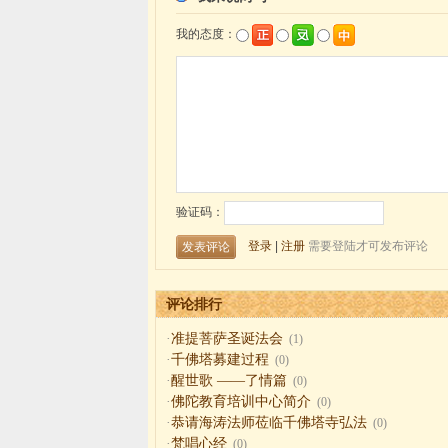
评论排行
·
准提菩萨圣诞法会
(1)
·
千佛塔募建过程
(0)
·
醒世歌 ——了情篇
(0)
·
佛陀教育培训中心简介
(0)
·
恭请海涛法师莅临千佛塔寺弘法
(0)
·
梵唱心经
(0)