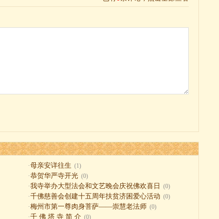
·
母亲安详往生
(1)
·
恭贺华严寺开光
(0)
·
我寺举办大型法会和文艺晚会庆祝佛欢喜日
(0)
·
千佛慈善会创建十五周年扶贫济困爱心活动
(0)
·
梅州市第一尊肉身菩萨——崇慧老法师
(0)
·
千 佛 塔 寺 简 介
(0)