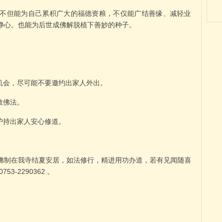
不但能为自己累积广大的福德资粮，不仅能广结善缘、减轻业
净心。也能为后世成佛解脱植下善妙的种子。
机会，尽可能不要邀约出家人外出。
教佛法。
护持出家人安心修道。
佛制在我寺结夏安居，如法修行，精进用功办道，若有见闻随喜
-2290362 。