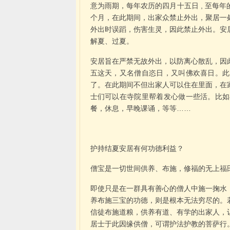
意为雨期，每年农历的四月十五日 , 至每年
个月，在此期间，出家众禁止外出，聚居一
外出时误蹈，伤害生灵，因此禁止外出。安
解夏、过夏。
安居旨在严禁无故外出，以防离心散乱，因
五这天，又名僧自恣日，又叫佛欢喜日。此
了。在此期间不但出家人可以住在里面，在
士们可以在寺院里帮着发心做一些活。比如
餐，休息，早晚课诵，等等……
护持结夏安居有何功德利益？
僧宝是一切世间供养、布施，修福的无上福
即使只是在一群具有善心的僧人中施一掬水
养布施三宝的功德，则是根本无法穷尽的。
信徒布施道粮，供养有道、有学的出家人，
居士于此因缘供僧，可谓护法护教的菩萨行