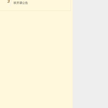
3
班开课公告