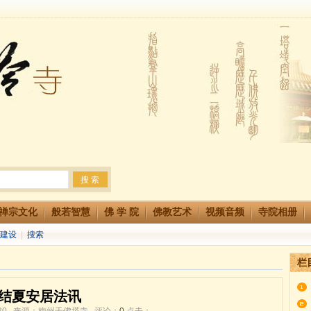
法会 快快同享富贵庄严海
生简章
两利普渡群蒙盂兰盆
禅宗文化
般若智慧
佛 学 院
佛教艺术
视频音频
寺院相册
建设
|
搜索
栏
结夏安居法讯