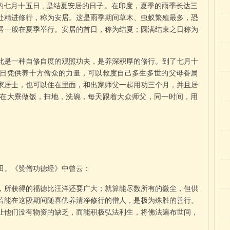
的七月十五日 , 是结夏安居的日子。在印度，夏季的雨季长达三
处精进修行，称为安居。这是雨季期间草木、虫蚁繁殖最多，恐
居一般在夏季举行。安居的首日，称为结夏；圆满结束之日称为
此是一种自修自度的观照功夫，是养深积厚的修行。到了七月十
日凭供养十方僧众的力量，可以救度自己多生多世的父母眷属
家居士，也可以住在里面，和出家师父一起用功三个月，并且居
在大寮做饭，扫地，洗碗，每天跟着大众师父，同一时间，用
田。《赞僧功德经》中曾云：
，所获得的福德比汪洋还要广大；就算能尽数所有的微尘，但供
若能在这段期间随喜供养清净修行的僧人，是极为殊胜的善行。
让他们没有物资的缺乏，而能积极弘法利生，将佛法遍布世间，
。