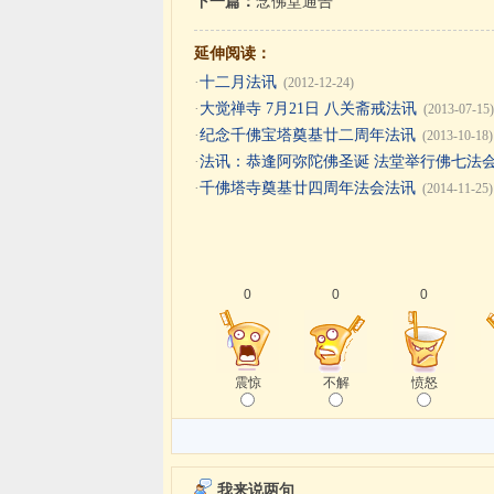
下一篇：
念佛堂通告
延伸阅读：
·
十二月法讯
(2012-12-24)
·
大觉禅寺 7月21日 八关斋戒法讯
(2013-07-15)
·
纪念千佛宝塔奠基廿二周年法讯
(2013-10-18)
·
法讯：恭逢阿弥陀佛圣诞 法堂举行佛七法
·
千佛塔寺奠基廿四周年法会法讯
(2014-11-25)
0
0
0
震惊
不解
愤怒