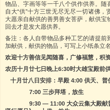
物品、字画等等一千八个供作供养。随
自大“供”十方三世无尽无尽一切诸佛，
大愿亲自献供的善男善女菩萨，献供宝
回去才是发大愿供养。
备注：各人自带物品多种工艺的请提前
加献供，献供的物品，可写上小纸条立
欢迎十方善信见闻随喜，广修福慧，积
农历十月廿七日晚上6:30时大雄宝殿前
十月廿八日安排：早殿
4:00
供天、普
7:00
三步拜塔，放生
9:30
—
11:00
大众云集大殿献