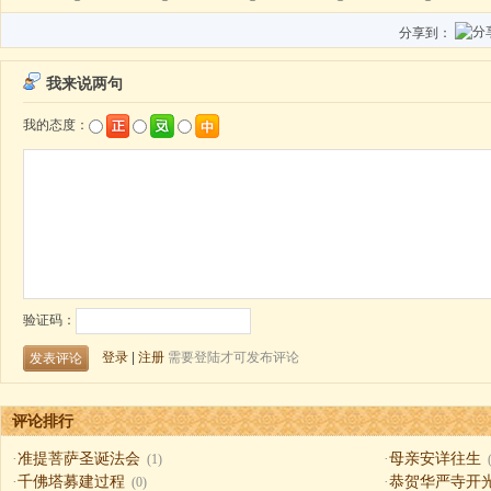
分享到：
评论排行
·
准提菩萨圣诞法会
·
母亲安详往生
(1)
·
千佛塔募建过程
·
恭贺华严寺开
(0)