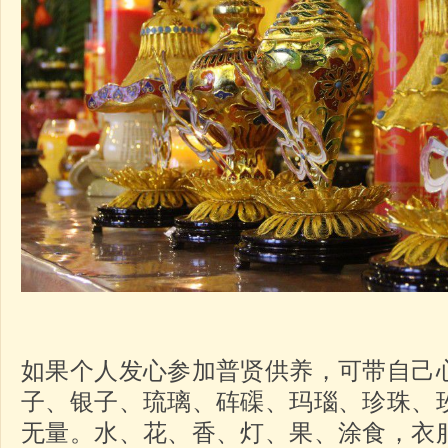
如果个人发心参加普贤供养，可带自己
子、银子、琉璃、砗磲、玛瑙、珍珠、
无量。水、花、香、灯、果、涂食，衣