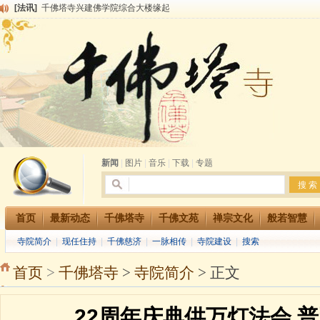
[法讯]
千佛塔寺兴建佛学院综合大楼缘起
[法讯]
共赴华藏世界 进入最后七天倒计时 殊胜华严法会 快快同享富贵庄严海
[法讯]
千佛塔寺阅藏堂周末阅藏报名通知
[法讯]
清明节祭祖报恩地藏法会
[法讯]
本寺方丈上明下慧尼和尚开讲《六祖坛经》
[法讯]
2015-3-26师父于法堂对大众的开示
[法讯]
广东千佛塔寺云门佛学院女众部 2016年招生简章
[法讯]
恭请海涛法师莅临千佛塔寺弘法
[法讯]
2014年七月大法会 祈福息灾地藏七 冥阳两利普渡群蒙盂兰盆
[法讯]
千佛塔寺云门佛学院女众部2014年招生简章
新闻
|
图片
|
音乐
|
下载
|
专题
首页
最新动态
千佛塔寺
千佛文苑
禅宗文化
般若智慧
寺院简介
|
现任住持
|
千佛慈济
|
一脉相传
|
寺院建设
|
搜索
首页
>
千佛塔寺
>
寺院简介
> 正文
22周年庆典供万灯法会 