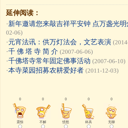
延伸阅读：
·
新年邀请您来敲吉祥平安钟 点万盏光明
02-06)
·
元宵法讯：供万灯法会，文艺表演
(2014
·
千 佛 塔 寺 简 介
(2007-06-06)
·
千佛塔寺常年固定佛事活动
(2007-06-10)
·
本寺菜园招募农耕爱好者
(2011-12-03)
0
0
0
0
0
震惊
不解
愤怒
杯具
无聊