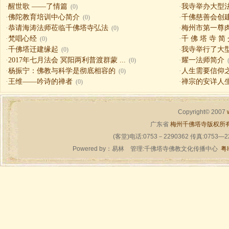
·
醒世歌 ——了情篇
·
我寺举办大型
(0)
·
佛陀教育培训中心简介
·
千佛慈善会创
(0)
·
恭请海涛法师莅临千佛塔寺弘法
·
梅州市第一尊
(0)
·
梵唱心经
·
千 佛 塔 寺 简
(0)
·
千佛塔迁建缘起
·
我寺举行了大
(0)
·
2017年七月法会 冥阳两利普渡群蒙 ...
·
耀一法师简介
(0)
·
杨振宁：佛教与科学是彻底相容的
·
人生需要信仰之一（
(0)
·
王维——吟诗的禅者
·
禅宗的安详人
(0)
Copyright© 2007
广东省
梅州千佛塔寺版权所
(客堂)电话:0753－2290362 传真:0753—
Powered by：
易林
管理:千佛塔寺佛教文化传播中心
粤I