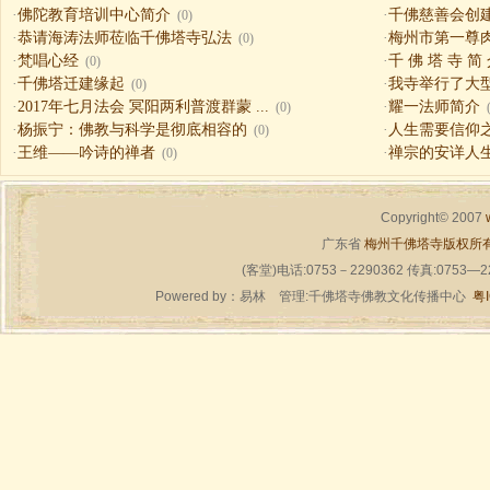
·
佛陀教育培训中心简介
·
千佛慈善会创
(0)
·
恭请海涛法师莅临千佛塔寺弘法
·
梅州市第一尊
(0)
·
梵唱心经
·
千 佛 塔 寺 简
(0)
·
千佛塔迁建缘起
·
我寺举行了大
(0)
·
2017年七月法会 冥阳两利普渡群蒙 ...
·
耀一法师简介
(0)
·
杨振宁：佛教与科学是彻底相容的
·
人生需要信仰之一（
(0)
·
王维——吟诗的禅者
·
禅宗的安详人
(0)
Copyright© 2007
广东省
梅州千佛塔寺版权所
(客堂)电话:0753－2290362 传真:0753—
Powered by：
易林
管理:千佛塔寺佛教文化传播中心
粤I