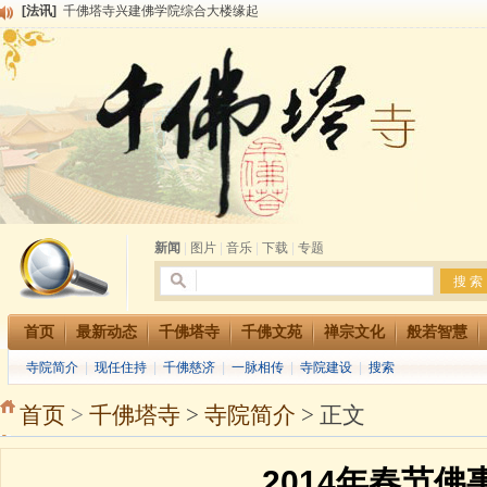
[法讯]
共赴华藏世界 进入最后七天倒计时 殊胜华严法会 快快同享富贵庄严海
[法讯]
千佛塔寺阅藏堂周末阅藏报名通知
[法讯]
清明节祭祖报恩地藏法会
[法讯]
本寺方丈上明下慧尼和尚开讲《六祖坛经》
[法讯]
2015-3-26师父于法堂对大众的开示
[法讯]
广东千佛塔寺云门佛学院女众部 2016年招生简章
[法讯]
恭请海涛法师莅临千佛塔寺弘法
[法讯]
2014年七月大法会 祈福息灾地藏七 冥阳两利普渡群蒙盂兰盆
[法讯]
千佛塔寺云门佛学院女众部2014年招生简章
[法讯]
千佛塔寺兴建佛学院综合大楼缘起
新闻
|
图片
|
音乐
|
下载
|
专题
首页
最新动态
千佛塔寺
千佛文苑
禅宗文化
般若智慧
寺院简介
|
现任住持
|
千佛慈济
|
一脉相传
|
寺院建设
|
搜索
首页
>
千佛塔寺
>
寺院简介
> 正文
2014年春节佛