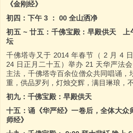
《金刚经》
初四：下午
3
：
00
全山洒净
初五
~
廿五：千佛宝殿
:
早殿供天
上
坛
千佛塔寺又于 2014 年春节（ 2 月 4
24 日正月二十五）举办 21 天华严法
主法，千佛塔寺百余位僧众共同唱诵，
重，供品罗列，灯烛交辉，满目琳琅，
初九：千佛宝殿：早殿供天
十五：诵《华严经》一卷后，全体大众
师经》