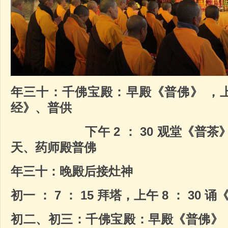
年三十：千佛宝殿：早殿《普佛》
，
经》、普供
下午
2
：
30
观堂《普茶
天、药师殿普佛
年三十：晚殿后接灶神
初一
：
7
：
15
拜塔，上午
8
：
30
诵
初二、初三：千佛宝殿：早殿《普佛》