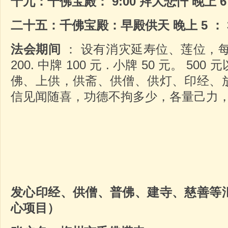
十九：千佛宝殿：
9:00
拜大悲忏
晚上
二十五：千佛宝殿：早殿供天
晚上
5
：
法会期间
： 设有消灾延寿位、莲位，每位
200. 中牌 100 元 . 小牌 50 元。 
佛、上供，供斋、供僧、供灯、印经、
信见闻随喜，功德不拘多少，各量己力
发心印经、供僧、普佛、建寺、慈善等
心项目）