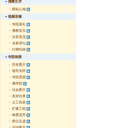
佛教艺术
耕耘心地
视频音频
寺院巡礼
佛教音乐
法音宣流
名家讲坛
行脚托钵
寺院相册
历史图片
领导关怀
寺院景观
佛学院
法会图片
友好往来
义工风采
扩建工程
翰墨流芳
师父足迹
活动图片