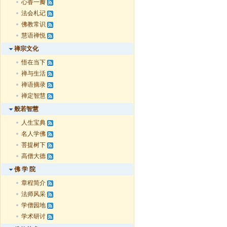
心香一瓣
法会札记
佛教常识
慧语禅悦
禅宗文化
悟在当下
禅与生活
禅语摘录
禅定智慧
般若智慧
人生宝典
名人学佛
菩提树下
高僧大德
佛 学 院
章程简介
法师风采
学僧园地
学术研讨