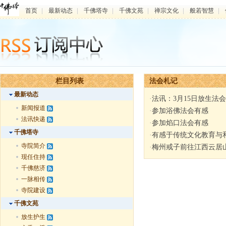
首页
|
最新动态
|
千佛塔寺
|
千佛文苑
|
禅宗文化
|
般若智慧
|
栏目列表
法会札记
最新动态
·
法讯：3月15日放生法会
新闻报道
·
参加浴佛法会有感
法讯快递
·
参加焰口法会有感
千佛塔寺
·
有感于传统文化教育与
寺院简介
·
梅州戒子前往江西云居
现任住持
千佛慈济
一脉相传
寺院建设
千佛文苑
放生护生