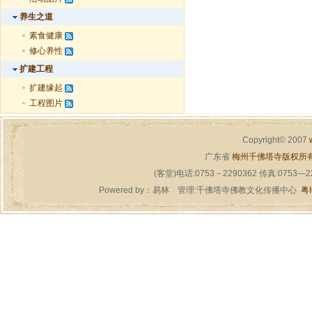
养生之道
素食健康
修心养性
扩建工程
扩建缘起
工程图片
Copyright© 2007
广东省
梅州千佛塔寺版权所
(客堂)电话:0753－2290362 传真:0753—
Powered by：
易林
管理:千佛塔寺佛教文化传播中心
粤I