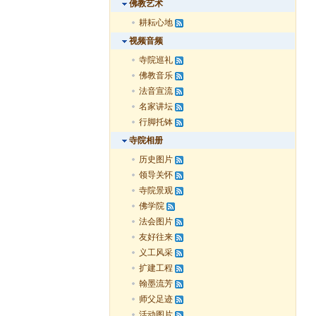
佛教艺术
耕耘心地
视频音频
寺院巡礼
佛教音乐
法音宣流
名家讲坛
行脚托钵
寺院相册
历史图片
领导关怀
寺院景观
佛学院
法会图片
友好往来
义工风采
扩建工程
翰墨流芳
师父足迹
活动图片