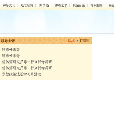
|
禅宗文化
|
般若智慧
|
佛 学 院
|
佛教艺术
|
视频音频
|
寺院相册
|
养
领导关怀
订阅到
·
谭市长来寺
·
谭市长来寺
·
曾传辉研究员等一行来我寺调研
·
曾传辉研究员等一行来我寺调研
·
宗教政策法规学习月活动