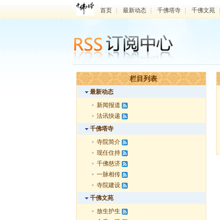
首页
|
最新动态
|
千佛塔寺
|
千佛文苑
栏目列表
最新动态
新闻报道
法讯快递
千佛塔寺
寺院简介
现任住持
千佛慈济
一脉相传
寺院建设
千佛文苑
放生护生