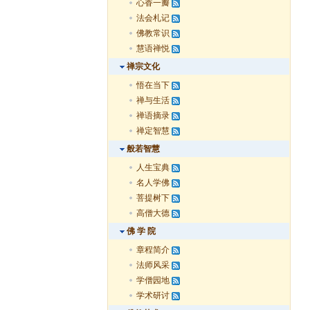
心香一瓣
法会札记
佛教常识
慧语禅悦
禅宗文化
悟在当下
禅与生活
禅语摘录
禅定智慧
般若智慧
人生宝典
名人学佛
菩提树下
高僧大德
佛 学 院
章程简介
法师风采
学僧园地
学术研讨