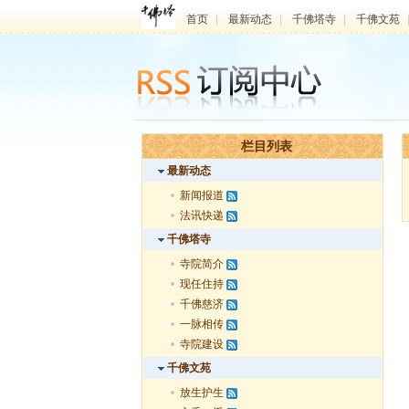
首页
|
最新动态
|
千佛塔寺
|
千佛文苑
栏目列表
最新动态
新闻报道
法讯快递
千佛塔寺
寺院简介
现任住持
千佛慈济
一脉相传
寺院建设
千佛文苑
放生护生