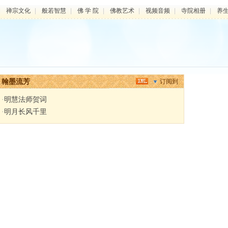
|
禅宗文化
|
般若智慧
|
佛 学 院
|
佛教艺术
|
视频音频
|
寺院相册
|
养
翰墨流芳
订阅到
·
明慧法师贺词
·
明月长风千里