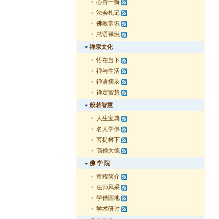
心香一瓣
法会札记
佛教常识
慧语禅悦
禅宗文化
悟在当下
禅与生活
禅语摘录
禅定智慧
般若智慧
人生宝典
名人学佛
菩提树下
高僧大德
佛 学 院
章程简介
法师风采
学僧园地
学术研讨