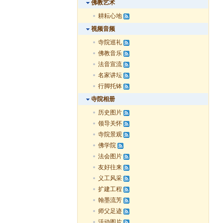
佛教艺术
耕耘心地
视频音频
寺院巡礼
佛教音乐
法音宣流
名家讲坛
行脚托钵
寺院相册
历史图片
领导关怀
寺院景观
佛学院
法会图片
友好往来
义工风采
扩建工程
翰墨流芳
师父足迹
活动图片