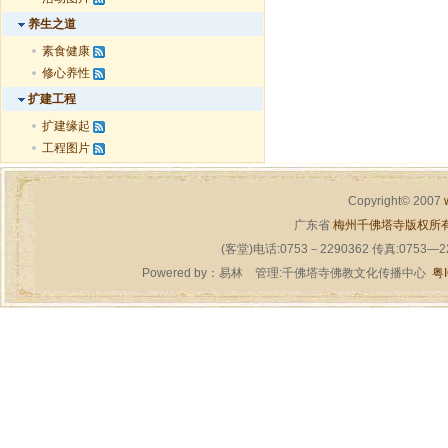
养生之道
素食健康
修心养性
扩建工程
扩建缘起
工程图片
Copyright© 2007
广东省
梅州千佛塔寺版权所
(客堂)电话:0753－2290362 传真:0753—
Powered by：
易林
管理:千佛塔寺佛教文化传播中心
粤I