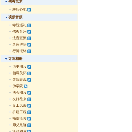
佛教艺术
耕耘心地
视频音频
寺院巡礼
佛教音乐
法音宣流
名家讲坛
行脚托钵
寺院相册
历史图片
领导关怀
寺院景观
佛学院
法会图片
友好往来
义工风采
扩建工程
翰墨流芳
师父足迹
活动图片