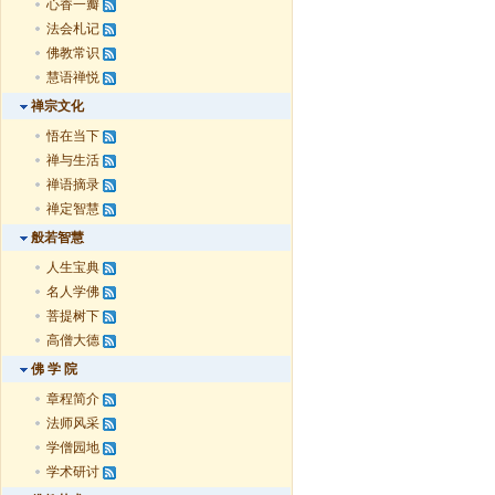
心香一瓣
法会札记
佛教常识
慧语禅悦
禅宗文化
悟在当下
禅与生活
禅语摘录
禅定智慧
般若智慧
人生宝典
名人学佛
菩提树下
高僧大德
佛 学 院
章程简介
法师风采
学僧园地
学术研讨