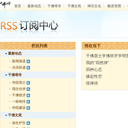
首页
|
最新动态
|
千佛塔寺
|
千佛文苑
|
禅宗文化
|
般若智慧
|
栏目列表
悟在当下
最新动态
·
千佛居士学佛班开学明
新闻报道
·
我的“四然律”
法讯快递
·
四种心态
千佛塔寺
·
缘起性空
寺院简介
·
悟禅诗
现任住持
千佛慈济
一脉相传
寺院建设
千佛文苑
放生护生