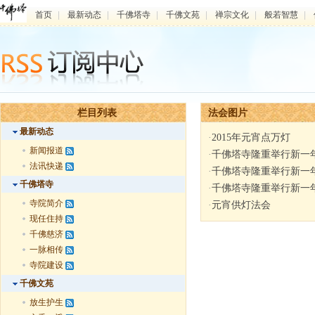
首页
|
最新动态
|
千佛塔寺
|
千佛文苑
|
禅宗文化
|
般若智慧
|
栏目列表
法会图片
最新动态
·
2015年元宵点万灯
新闻报道
·
千佛塔寺隆重举行新一
法讯快递
·
千佛塔寺隆重举行新一
千佛塔寺
·
千佛塔寺隆重举行新一
寺院简介
·
元宵供灯法会
现任住持
千佛慈济
一脉相传
寺院建设
千佛文苑
放生护生