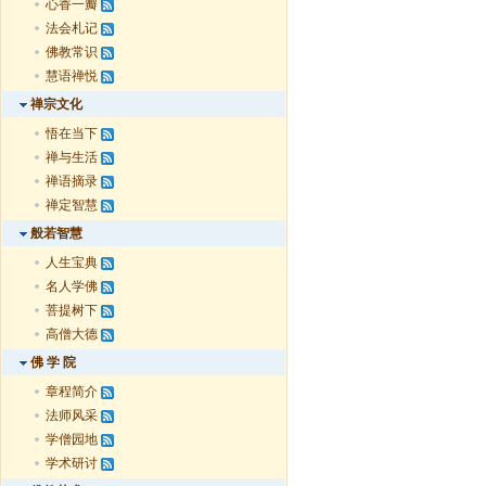
心香一瓣
法会札记
佛教常识
慧语禅悦
禅宗文化
悟在当下
禅与生活
禅语摘录
禅定智慧
般若智慧
人生宝典
名人学佛
菩提树下
高僧大德
佛 学 院
章程简介
法师风采
学僧园地
学术研讨