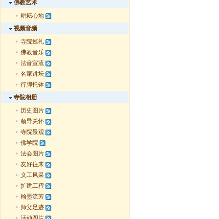
佛教艺术
耕耘心地
视频音频
寺院巡礼
佛教音乐
法音宣流
名家讲坛
行脚托钵
寺院相册
历史图片
领导关怀
寺院景观
佛学院
法会图片
友好往来
义工风采
扩建工程
翰墨流芳
师父足迹
活动图片