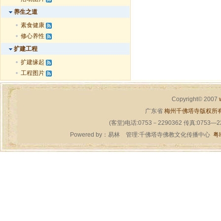
养生之道
素食健康
修心养性
扩建工程
扩建缘起
工程图片
Copyright© 2007
广东省
梅州千佛塔寺版权所
(客堂)电话:0753－2290362 传真:0753—
Powered by：
易林
管理:千佛塔寺佛教文化传播中心
粤I