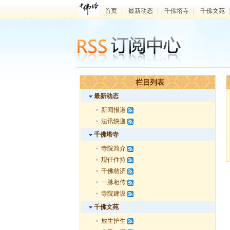
首页
|
最新动态
|
千佛塔寺
|
千佛文苑
栏目列表
最新动态
新闻报道
法讯快递
千佛塔寺
寺院简介
现任住持
千佛慈济
一脉相传
寺院建设
千佛文苑
放生护生