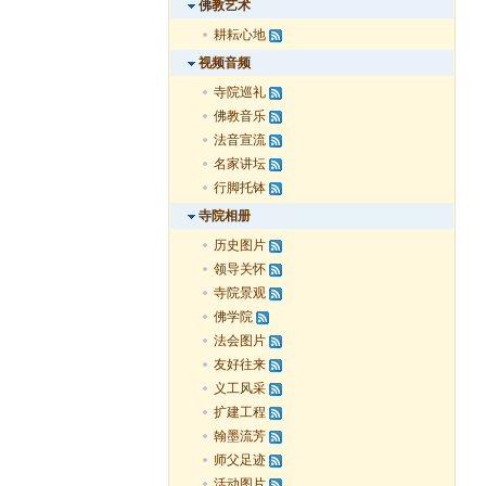
佛教艺术
耕耘心地
视频音频
寺院巡礼
佛教音乐
法音宣流
名家讲坛
行脚托钵
寺院相册
历史图片
领导关怀
寺院景观
佛学院
法会图片
友好往来
义工风采
扩建工程
翰墨流芳
师父足迹
活动图片