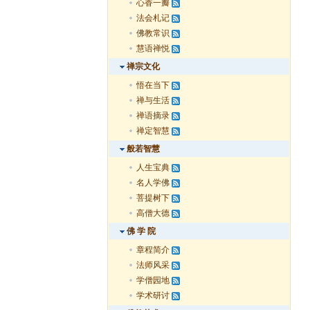
心香一瓣
法会札记
佛教常识
慧语禅悦
禅宗文化
悟在当下
禅与生活
禅语摘录
禅定智慧
般若智慧
人生宝典
名人学佛
菩提树下
高僧大德
佛 学 院
章程简介
法师风采
学僧园地
学术研讨