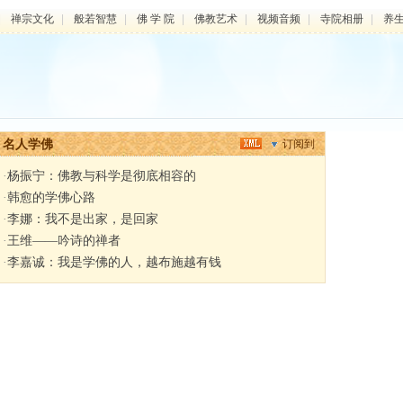
|
禅宗文化
|
般若智慧
|
佛 学 院
|
佛教艺术
|
视频音频
|
寺院相册
|
养
名人学佛
订阅到
·
杨振宁：佛教与科学是彻底相容的
·
韩愈的学佛心路
·
李娜：我不是出家，是回家
·
王维——吟诗的禅者
·
李嘉诚：我是学佛的人，越布施越有钱