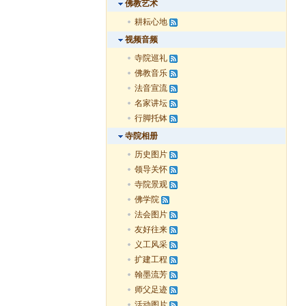
佛教艺术
耕耘心地
视频音频
寺院巡礼
佛教音乐
法音宣流
名家讲坛
行脚托钵
寺院相册
历史图片
领导关怀
寺院景观
佛学院
法会图片
友好往来
义工风采
扩建工程
翰墨流芳
师父足迹
活动图片