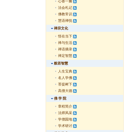
心香一瓣
法会札记
佛教常识
慧语禅悦
禅宗文化
悟在当下
禅与生活
禅语摘录
禅定智慧
般若智慧
人生宝典
名人学佛
菩提树下
高僧大德
佛 学 院
章程简介
法师风采
学僧园地
学术研讨