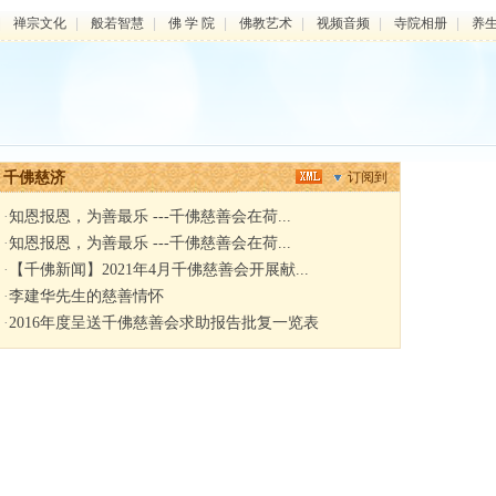
|
禅宗文化
|
般若智慧
|
佛 学 院
|
佛教艺术
|
视频音频
|
寺院相册
|
养
千佛慈济
订阅到
·
知恩报恩，为善最乐 ---千佛慈善会在荷...
·
知恩报恩，为善最乐 ---千佛慈善会在荷...
·
【千佛新闻】2021年4月千佛慈善会开展献...
·
李建华先生的慈善情怀
·
2016年度呈送千佛慈善会求助报告批复一览表