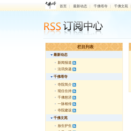
首页
|
最新动态
|
千佛塔寺
|
千佛文苑
栏目列表
最新动态
新闻报道
法讯快递
千佛塔寺
寺院简介
现任住持
千佛慈济
一脉相传
寺院建设
千佛文苑
放生护生