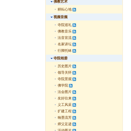
佛教艺术
耕耘心地
视频音频
寺院巡礼
佛教音乐
法音宣流
名家讲坛
行脚托钵
寺院相册
历史图片
领导关怀
寺院景观
佛学院
法会图片
友好往来
义工风采
扩建工程
翰墨流芳
师父足迹
活动图片