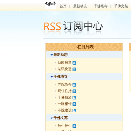
首页
|
最新动态
|
千佛塔寺
|
千佛文苑
栏目列表
最新动态
新闻报道
法讯快递
千佛塔寺
寺院简介
现任住持
千佛慈济
一脉相传
寺院建设
千佛文苑
放生护生