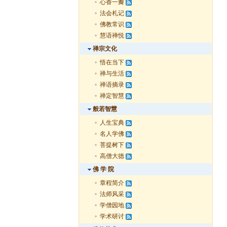
心香一瓣
法会札记
佛教常识
慧语禅悦
禅宗文化
悟在当下
禅与生活
禅语摘录
禅定智慧
般若智慧
人生宝典
名人学佛
菩提树下
高僧大德
佛 学 院
章程简介
法师风采
学僧园地
学术研讨