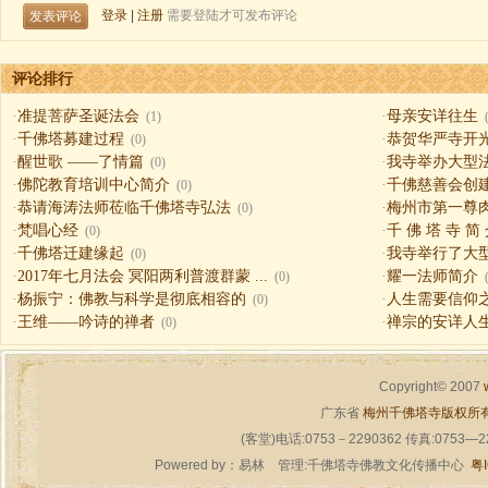
评论排行
·
准提菩萨圣诞法会
·
母亲安详往生
(1)
·
千佛塔募建过程
·
恭贺华严寺开
(0)
·
醒世歌 ——了情篇
·
我寺举办大型
(0)
·
佛陀教育培训中心简介
·
千佛慈善会创
(0)
·
恭请海涛法师莅临千佛塔寺弘法
·
梅州市第一尊
(0)
·
梵唱心经
·
千 佛 塔 寺 简
(0)
·
千佛塔迁建缘起
·
我寺举行了大
(0)
·
2017年七月法会 冥阳两利普渡群蒙 ...
·
耀一法师简介
(0)
·
杨振宁：佛教与科学是彻底相容的
·
人生需要信仰之一（
(0)
·
王维——吟诗的禅者
·
禅宗的安详人
(0)
Copyright© 2007
广东省
梅州千佛塔寺版权所
(客堂)电话:0753－2290362 传真:0753—
Powered by：
易林
管理:千佛塔寺佛教文化传播中心
粤I