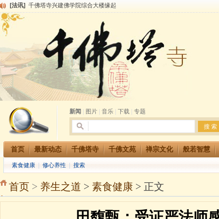
[法讯]
千佛塔寺兴建佛学院综合大楼缘起
[法讯]
共赴华藏世界 进入最后七天倒计时 殊胜华严法会 快快同享富贵庄严海
[法讯]
千佛塔寺阅藏堂周末阅藏报名通知
[法讯]
清明节祭祖报恩地藏法会
[法讯]
本寺方丈上明下慧尼和尚开讲《六祖坛经》
[法讯]
2015-3-26师父于法堂对大众的开示
[法讯]
广东千佛塔寺云门佛学院女众部 2016年招生简章
[法讯]
恭请海涛法师莅临千佛塔寺弘法
[法讯]
2014年七月大法会 祈福息灾地藏七 冥阳两利普渡群蒙盂兰盆
[法讯]
千佛塔寺云门佛学院女众部2014年招生简章
新闻
|
图片
|
音乐
|
下载
|
专题
首页
最新动态
千佛塔寺
千佛文苑
禅宗文化
般若智慧
素食健康
|
修心养性
|
搜索
首页
>
养生之道
>
素食健康
> 正文
田馥甄：受证严法师