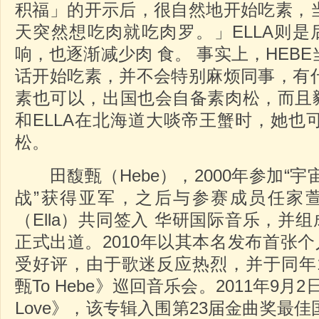
积福」的开示后，很自然地开始吃素，
天突然想吃肉就吃肉罗。」ELLA则是
响，也逐渐减少肉 食。 事实上，HEB
话开始吃素，并不会特别麻烦同事，有
素也可以，出国也会自备素肉松，而且毅力
和ELLA在北海道大啖帝王蟹时，她也
松。
田馥甄（Hebe），2000年参加“宇宙
战”获得亚军，之后与参赛成员任家萱（
（Ella）共同签入 华研国际音乐，并组成S
正式出道。2010年以其本名发布首张个人
受好评，由于歌迷反应热烈，并于同年10
甄To Hebe》巡回音乐会。2011年9月
Love》，该专辑入围第23届金曲奖最