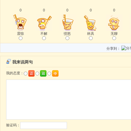
0
0
0
0
0
震惊
不解
愤怒
杯具
无聊
分享到：