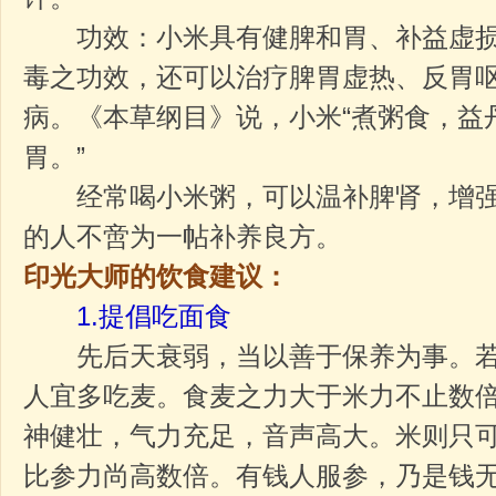
功效：小米具有健脾和胃、补益虚损
毒之功效，还可以治疗脾胃虚热、反胃
病。《本草纲目》说，小米“煮粥食，益
胃。”
经常喝小米粥，可以温补脾肾，增强
的人不啻为一帖补养良方。
印光大师的饮食建议：
1.提倡吃面食
先后天衰弱，当以善于保养为事。若
人宜多吃麦。食麦之力大于米力不止数
神健壮，气力充足，音声高大。米则只
比参力尚高数倍。有钱人服参，乃是钱