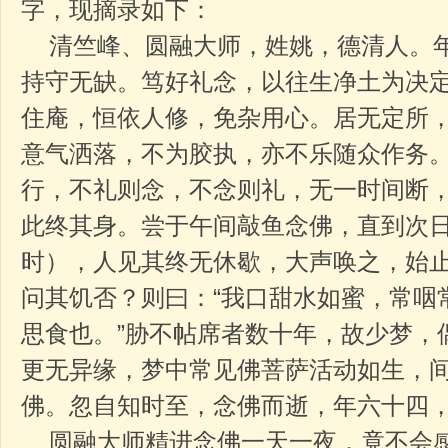
字，现摘录如下：
清竺峰、圆融大师，姓姚，德清人。年
持守无缺。笃好礼念，以往生净土为决
住庵，恒依人修，免杂用心。居无定所
意气洒落，不为胶执，亦不乐随众作务
行，不礼则念，不念则礼，无一时间断
此终其身。尝于午间敲鱼念佛，直到次日
时），人见其终无休歇，大声唤之，始
问其饥否？则曰：“我口甜水如蜜，常咽
思食也。”胁不帖席者数十年，故少梦，
更无异缘，梦中常见佛菩萨活动如生，
佛。忽自知时至，念佛而逝，年六十四
圆融大师精进念佛一天一夜，竟不会感