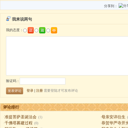
分享到：
评论排行
·
准提菩萨圣诞法会
·
母亲安详往生
(1)
·
千佛塔募建过程
·
恭贺华严寺开
(0)