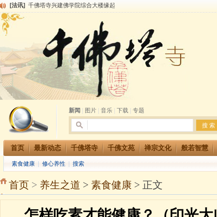
[法讯]
共赴华藏世界 进入最后七天倒计时 殊胜华严法会 快快同享富贵庄严海
[法讯]
千佛塔寺阅藏堂周末阅藏报名通知
[法讯]
清明节祭祖报恩地藏法会
[法讯]
本寺方丈上明下慧尼和尚开讲《六祖坛经》
[法讯]
2015-3-26师父于法堂对大众的开示
[法讯]
广东千佛塔寺云门佛学院女众部 2016年招生简章
[法讯]
恭请海涛法师莅临千佛塔寺弘法
[法讯]
2014年七月大法会 祈福息灾地藏七 冥阳两利普渡群蒙盂兰盆
[法讯]
千佛塔寺云门佛学院女众部2014年招生简章
[法讯]
千佛塔寺兴建佛学院综合大楼缘起
新闻
|
图片
|
音乐
|
下载
|
专题
首页
最新动态
千佛塔寺
千佛文苑
禅宗文化
般若智慧
素食健康
|
修心养性
|
搜索
首页
>
养生之道
>
素食健康
> 正文
怎样吃素才能健康？（印光大