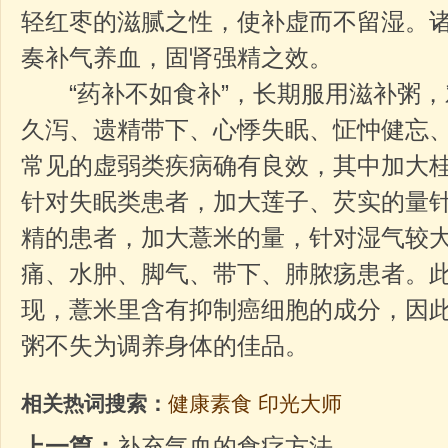
轻红枣的滋腻之性，使补虚而不留湿。
奏补气养血，固肾强精之效。
“药补不如食补”，长期服用滋补粥，
久泻、遗精带下、心悸失眠、怔忡健忘
常见的虚弱类疾病确有良效，其中加大
针对失眠类患者，加大莲子、芡实的量
精的患者，加大薏米的量，针对湿气较
痛、水肿、脚气、带下、肺脓疡患者。
现，薏米里含有抑制癌细胞的成分，因
粥不失为调养身体的佳品。
相关热词搜索：
健康素食
印光大师
上一篇：
补充气血的食疗方法