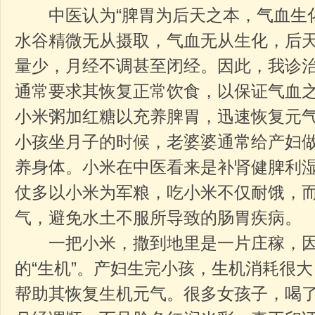
中医认为“脾胃为后天之本，气血生化
水谷精微无从摄取，气血无从生化，后
量少，月经不调甚至闭经。因此，我诊
通常要求其恢复正常饮食，以保证气血
小米粥加红糖以充养脾胃，迅速恢复元
小孩坐月子的时候，老婆婆通常给产妇
养身体。小米在中医看来是补肾健脾利
仗多以小米为军粮，吃小米不仅耐饿，
气，避免水土不服所导致的肠胃疾病。
一把小米，撒到地里是一片庄稼，因
的“生机”。产妇生完小孩，生机消耗很
帮助其恢复生机元气。很多女孩子，喝