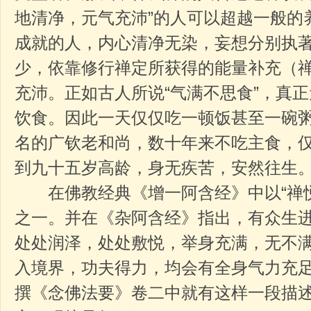
地清净，元气充沛”的人可以超越一般的
成就的人，内心清净无染，妄想分别执
少，依靠修行禅定所获得的能量补充（
充沛。正如古人所说“气满不思食”，真
饮食。因此一天仅仅吃一顿饭甚至一碗
名的广钦老和尚，数十年来不吃主食，
到九十五岁高龄，身无疾苦，安然往生
在佛教经典《增一阿含经》中以“禅悦
之一。并在《杂阿含经》指出，有众生进
处处润泽，处处敷悦，举身充满，无不满
入境界，功夫得力，均会有全身气力充
撰《念佛法要》卷二中就有这样一段描