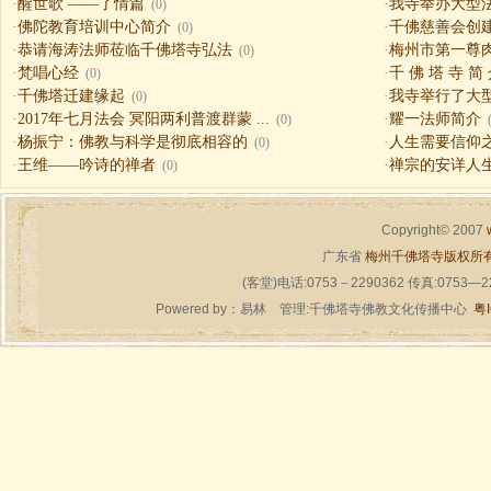
·
醒世歌 ——了情篇
·
我寺举办大型
(0)
·
佛陀教育培训中心简介
·
千佛慈善会创
(0)
·
恭请海涛法师莅临千佛塔寺弘法
·
梅州市第一尊
(0)
·
梵唱心经
·
千 佛 塔 寺 简
(0)
·
千佛塔迁建缘起
·
我寺举行了大
(0)
·
2017年七月法会 冥阳两利普渡群蒙 ...
·
耀一法师简介
(0)
·
杨振宁：佛教与科学是彻底相容的
·
人生需要信仰之一（
(0)
·
王维——吟诗的禅者
·
禅宗的安详人
(0)
Copyright© 2007
广东省
梅州千佛塔寺版权所
(客堂)电话:0753－2290362 传真:0753—
Powered by：
易林
管理:千佛塔寺佛教文化传播中心
粤I