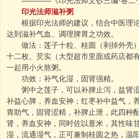
————《印光法师文钞三编·卷二·
印光法师滋补粥
根据印光法师的建议，结合中医理论
达到滋补气血、调理脾胃之功效。
做法：莲子十粒、桂圆（剥掉外壳）
十二枚、芡实（大型超市里面或药店都
一起用小火熬粥。
功效：补气化湿，固肾强精。
粥中之莲子，可以补脾止泻，益肾涩
补益心脾，养血安神；红枣补中益气，
胃助气，固肾涩精，补脾止泄，此四种
肾，养血安神，同时佐以薏米，其性味
湿，流通湿气，正可兼制桂圆之热，温