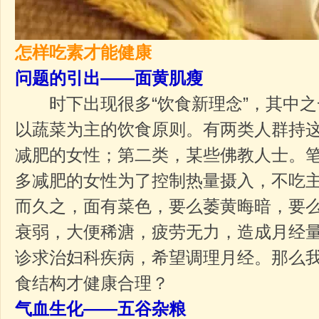
怎样吃素才能健康
问题的引出——面黄肌瘦
时下出现很多“饮食新理念”，其中之
以蔬菜为主的饮食原则。有两类人群持
减肥的女性；第二类，某些佛教人士。
多减肥的女性为了控制热量摄入，不吃
而久之，面有菜色，要么萎黄晦暗，要
衰弱，大便稀溏，疲劳无力，造成月经
诊求治妇科疾病，希望调理月经。那么
食结构才健康合理？
气血生化——五谷杂粮