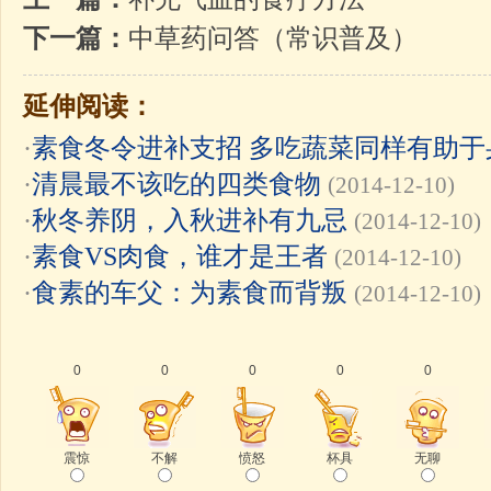
下一篇：
中草药问答（常识普及）
延伸阅读：
·
素食冬令进补支招 多吃蔬菜同样有助于
·
清晨最不该吃的四类食物
(2014-12-10)
·
秋冬养阴，入秋进补有九忌
(2014-12-10)
·
素食VS肉食，谁才是王者
(2014-12-10)
·
食素的车父：为素食而背叛
(2014-12-10)
0
0
0
0
0
震惊
不解
愤怒
杯具
无聊