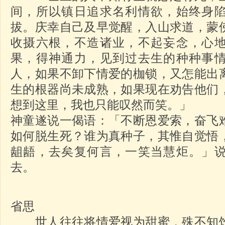
间，所以镇日追求名利情欲，始终身
拔。庆幸自己及早觉醒，入山求道，蒙
收摄六根，不造诸业，不起妄念，心
果，得神通力，见到过去生的种种事
人，如果不卸下情爱的枷锁，又怎能出
生的根器尚未成熟，如果现在劝告他们
想到这里，我也只能叹然而笑。」
神童遂说一偈语：「不断恩爱索，奋飞
如何脱生死？谁为真种子，其惟自觉悟
龃龉，去矣复何言，一笑当慧炬。」
去。
省思
世人往往将情爱视为甜蜜，殊不知饮