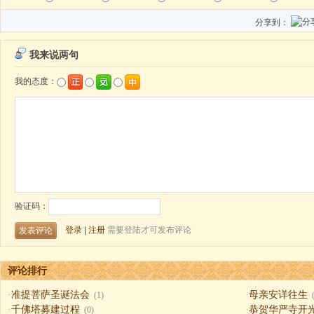
分享到：
评论排行
·
准提菩萨圣诞法会
·
母亲安详往生
(1)
·
千佛塔募建过程
·
恭贺华严寺开
(0)