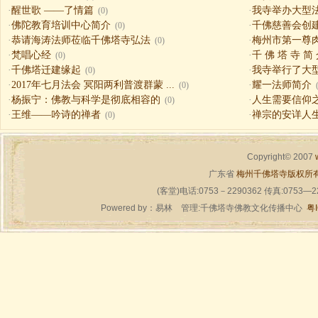
·
醒世歌 ——了情篇
·
我寺举办大型
(0)
·
佛陀教育培训中心简介
·
千佛慈善会创
(0)
·
恭请海涛法师莅临千佛塔寺弘法
·
梅州市第一尊
(0)
·
梵唱心经
·
千 佛 塔 寺 简
(0)
·
千佛塔迁建缘起
·
我寺举行了大
(0)
·
2017年七月法会 冥阳两利普渡群蒙 ...
·
耀一法师简介
(0)
·
杨振宁：佛教与科学是彻底相容的
·
人生需要信仰之一（
(0)
·
王维——吟诗的禅者
·
禅宗的安详人
(0)
Copyright© 2007
广东省
梅州千佛塔寺版权所
(客堂)电话:0753－2290362 传真:0753—
Powered by：
易林
管理:千佛塔寺佛教文化传播中心
粤I