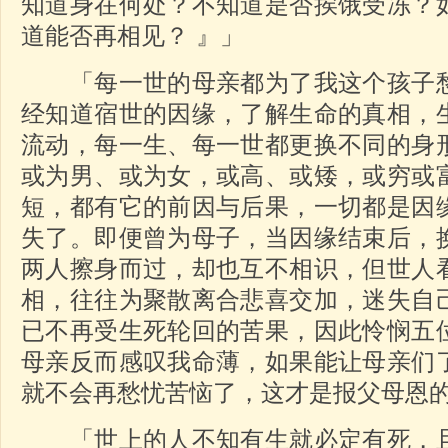
知道身在何处？不知道是否挨饿受冻？
道能否再相见？ 』」
「每一世的母亲都为了我这个孩子愁
经知道宿世的因缘，了解生命的真相，
流动，每一生、每一世都更换不同的身
或为男、或为女，或高、或矮，或穷或
短，都有它的前因与后果，一切都是因
失了。即便曾为母子，当因缘结束后，
两人擦身而过，却也互不相识，但世人
相，往往为聚散离合悲喜交加，迷失自
已不再受生死轮回的苦果，因此怜悯五
母亲反而感叹我命薄，如果能让母亲们
就不会再愁忧苦恼了，这才是报父母恩
「世上的人不知有生就必定有死，且