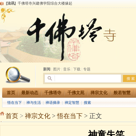
[法讯]
千佛塔寺兴建佛学院综合大楼缘起
[法讯]
共赴华藏世界 进入最后七天倒计时 殊胜华严法会 快快同享富贵庄严海
[法讯]
千佛塔寺阅藏堂周末阅藏报名通知
[法讯]
清明节祭祖报恩地藏法会
[法讯]
本寺方丈上明下慧尼和尚开讲《六祖坛经》
[法讯]
2015-3-26师父于法堂对大众的开示
[法讯]
广东千佛塔寺云门佛学院女众部 2016年招生简章
[法讯]
恭请海涛法师莅临千佛塔寺弘法
[法讯]
2014年七月大法会 祈福息灾地藏七 冥阳两利普渡群蒙盂兰盆
[法讯]
千佛塔寺云门佛学院女众部2014年招生简章
新闻
|
图片
|
音乐
|
下载
|
专题
首页
最新动态
千佛塔寺
千佛文苑
禅宗文化
般若智慧
悟在当下
|
禅与生活
|
禅语摘录
|
禅定智慧
|
搜索
首页
>
禅宗文化
>
悟在当下
> 正文
神童失笑