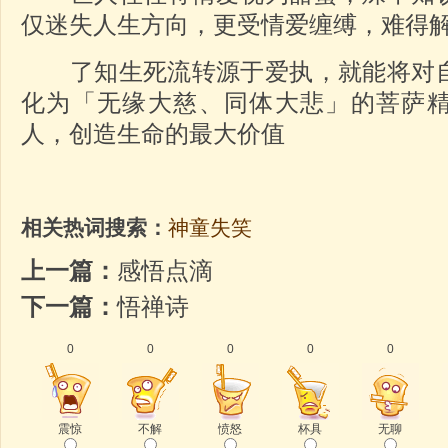
仅迷失人生方向，更受情爱缠缚，难得
了知生死流转源于爱执，就能将对自
化为「无缘大慈、同体大悲」的菩萨
人，创造生命的最大价值
相关热词搜索：
神童失笑
上一篇：
感悟点滴
下一篇：
悟禅诗
0
0
0
0
0
震惊
不解
愤怒
杯具
无聊