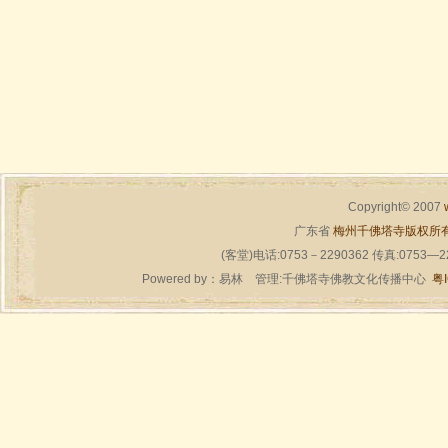
Copyright© 2007
广东省
梅州千佛塔寺版权所
(客堂)电话:0753－2290362 传真:0753—
Powered by：
易林
管理:千佛塔寺佛教文化传播中心
粤I