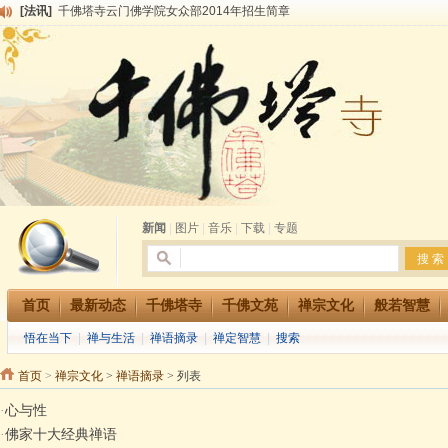
[法讯]
千佛塔寺云门佛学院女众部2014年招生简章
[法讯]
千佛塔寺兴建佛学院综合大楼缘起
[法讯]
共赴华藏世界 进入最后七天倒计时 殊胜华严法会 快快同享富贵庄严海
[法讯]
千佛塔寺阅藏堂周末阅藏报名通知
[法讯]
清明节祭祖报恩地藏法会
[法讯]
本寺方丈上明下慧尼和尚开讲《六祖坛经》
[法讯]
2015-3-26师父于法堂对大众的开示
[法讯]
广东千佛塔寺云门佛学院女众部 2016年招生简章
[法讯]
恭请海涛法师莅临千佛塔寺弘法
[法讯]
2014年七月大法会 祈福息灾地藏七 冥阳两利普渡群蒙盂兰盆
新闻
|
图片
|
音乐
|
下载
|
专题
首页
最新动态
千佛塔寺
千佛文苑
禅宗文化
般若智慧
悟在当下
|
禅与生活
|
禅语摘录
|
禅定智慧
|
搜索
首页
>
禅宗文化
>
禅语摘录
> 列表
·
心与性
·
佛家十大经典禅语