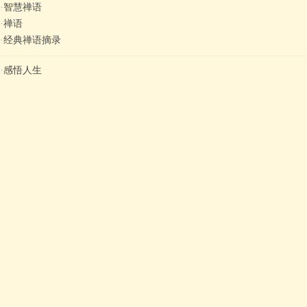
·
智慧禅语
·
禅语
·
经典禅语摘录
·
感悟人生