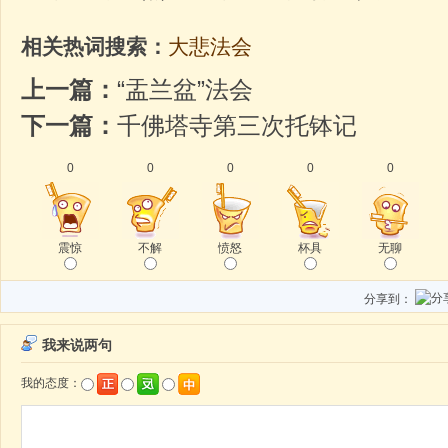
相关热词搜索：
大悲法会
上一篇：
“盂兰盆”法会
下一篇：
千佛塔寺第三次托钵记
0
0
0
0
0
震惊
不解
愤怒
杯具
无聊
分享到：