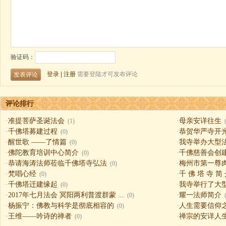
评论排行
·
准提菩萨圣诞法会
·
母亲安详往生
(1)
·
千佛塔募建过程
·
恭贺华严寺开
(0)
·
醒世歌 ——了情篇
·
我寺举办大型
(0)
·
佛陀教育培训中心简介
·
千佛慈善会创
(0)
·
恭请海涛法师莅临千佛塔寺弘法
·
梅州市第一尊
(0)
·
梵唱心经
·
千 佛 塔 寺 简
(0)
·
千佛塔迁建缘起
·
我寺举行了大
(0)
·
2017年七月法会 冥阳两利普渡群蒙 ...
·
耀一法师简介
(0)
·
杨振宁：佛教与科学是彻底相容的
·
人生需要信仰之一（
(0)
·
王维——吟诗的禅者
·
禅宗的安详人
(0)