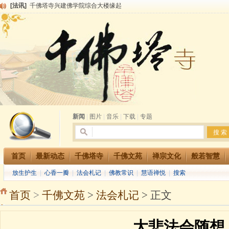
[法讯]
千佛塔寺兴建佛学院综合大楼缘起
[法讯]
共赴华藏世界 进入最后七天倒计时 殊胜华严法会 快快同享富贵庄严海
[法讯]
千佛塔寺阅藏堂周末阅藏报名通知
[法讯]
清明节祭祖报恩地藏法会
[法讯]
本寺方丈上明下慧尼和尚开讲《六祖坛经》
[法讯]
2015-3-26师父于法堂对大众的开示
[法讯]
广东千佛塔寺云门佛学院女众部 2016年招生简章
[法讯]
恭请海涛法师莅临千佛塔寺弘法
[法讯]
2014年七月大法会 祈福息灾地藏七 冥阳两利普渡群蒙盂兰盆
[法讯]
千佛塔寺云门佛学院女众部2014年招生简章
新闻
|
图片
|
音乐
|
下载
|
专题
首页
最新动态
千佛塔寺
千佛文苑
禅宗文化
般若智慧
放生护生
|
心香一瓣
|
法会札记
|
佛教常识
|
慧语禅悦
|
搜索
首页
>
千佛文苑
>
法会札记
> 正文
大悲法会随想