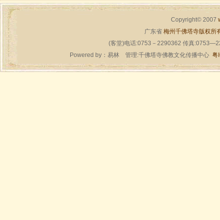
Copyright© 2007
广东省
梅州千佛塔寺版权所
(客堂)电话:0753－2290362 传真:0753—
Powered by：
易林
管理:千佛塔寺佛教文化传播中心
粤I