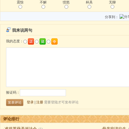
震惊
不解
愤怒
杯具
无聊
分享到：
评论排行
·
准提菩萨圣诞法会
·
母亲安详往生