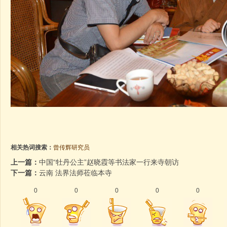
相关热词搜索：
曾传辉研究员
上一篇：
中国“牡丹公主”赵晓霞等书法家一行来寺朝访
下一篇：
云南 法界法师莅临本寺
0
0
0
0
0