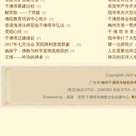
(1)
·
千佛塔募建过程
·
恭贺华严寺开
(0)
·
醒世歌 ——了情篇
·
我寺举办大型
(0)
·
佛陀教育培训中心简介
·
千佛慈善会创
(0)
·
恭请海涛法师莅临千佛塔寺弘法
·
梅州市第一尊
(0)
·
梵唱心经
·
千 佛 塔 寺 简
(0)
·
千佛塔迁建缘起
·
我寺举行了大
(0)
·
2017年七月法会 冥阳两利普渡群蒙 ...
·
耀一法师简介
(0)
·
杨振宁：佛教与科学是彻底相容的
·
人生需要信仰之一（
(0)
·
王维——吟诗的禅者
·
禅宗的安详人
(0)
Copyright© 2007
广东省
梅州千佛塔寺版权所
(客堂)电话:0753－2290362 传真:0753—
Powered by：
易林
管理:千佛塔寺佛教文化传播中心
粤I