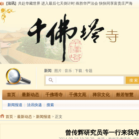
[法讯]
千佛塔寺阅藏堂周末阅藏报名通知
[法讯]
清明节祭祖报恩地藏法会
[法讯]
本寺方丈上明下慧尼和尚开讲《六祖坛经》
[法讯]
2015-3-26师父于法堂对大众的开示
[法讯]
广东千佛塔寺云门佛学院女众部 2016年招生简章
[法讯]
恭请海涛法师莅临千佛塔寺弘法
[法讯]
2014年七月大法会 祈福息灾地藏七 冥阳两利普渡群蒙盂兰盆
[法讯]
千佛塔寺云门佛学院女众部2014年招生简章
[法讯]
千佛塔寺兴建佛学院综合大楼缘起
[法讯]
共赴华藏世界 进入最后七天倒计时 殊胜华严法会 快快同享富贵庄严海
新闻
|
图片
|
音乐
|
下载
|
专题
首页
最新动态
千佛塔寺
千佛文苑
禅宗文化
般若智慧
新闻报道
|
法讯快递
|
搜索
首页
>
最新动态
>
新闻报道
> 正文
曾传辉研究员等一行来我