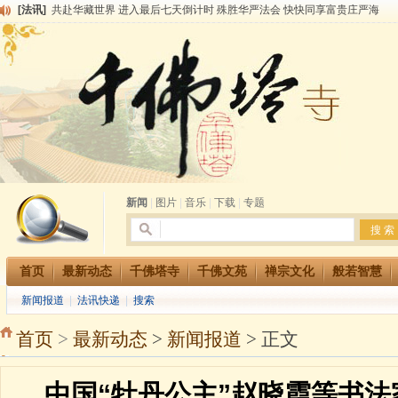
[法讯]
千佛塔寺阅藏堂周末阅藏报名通知
[法讯]
清明节祭祖报恩地藏法会
[法讯]
本寺方丈上明下慧尼和尚开讲《六祖坛经》
[法讯]
2015-3-26师父于法堂对大众的开示
[法讯]
广东千佛塔寺云门佛学院女众部 2016年招生简章
[法讯]
恭请海涛法师莅临千佛塔寺弘法
[法讯]
2014年七月大法会 祈福息灾地藏七 冥阳两利普渡群蒙盂兰盆
[法讯]
千佛塔寺云门佛学院女众部2014年招生简章
[法讯]
千佛塔寺兴建佛学院综合大楼缘起
[法讯]
共赴华藏世界 进入最后七天倒计时 殊胜华严法会 快快同享富贵庄严海
新闻
|
图片
|
音乐
|
下载
|
专题
首页
最新动态
千佛塔寺
千佛文苑
禅宗文化
般若智慧
新闻报道
|
法讯快递
|
搜索
首页
>
最新动态
>
新闻报道
> 正文
中国“牡丹公主”赵晓霞等书