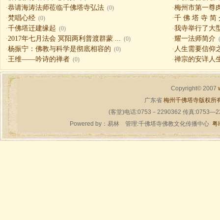
·
恭请海涛法师莅临千佛塔寺弘法
·
梅州市第一尊
(0)
·
梵唱心经
·
千 佛 塔 寺 简
(0)
·
千佛塔迁建缘起
·
我寺举行了大
(0)
·
2017年七月法会 冥阳两利普渡群蒙 ...
·
耀一法师简介
(0)
·
杨振宁：佛教与科学是彻底相容的
·
人生需要信仰之一（
(0)
·
王维——吟诗的禅者
·
禅宗的安详人
(0)
Copyright© 2007
广东省
梅州千佛塔寺版权所
(客堂)电话:0753－2290362 传真:0753—
Powered by：
易林
管理:千佛塔寺佛教文化传播中心
粤I