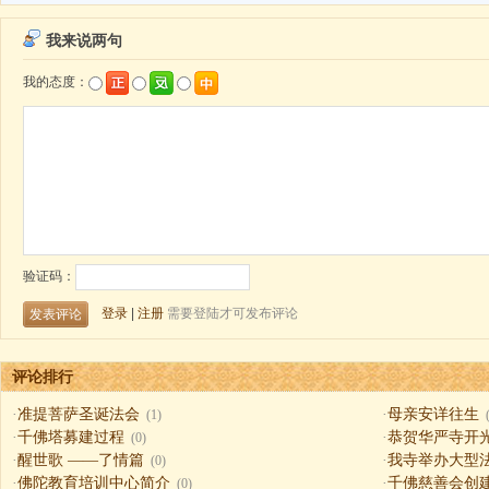
评论排行
·
准提菩萨圣诞法会
·
母亲安详往生
(1)
·
千佛塔募建过程
·
恭贺华严寺开
(0)
·
醒世歌 ——了情篇
·
我寺举办大型
(0)
·
佛陀教育培训中心简介
·
千佛慈善会创
(0)