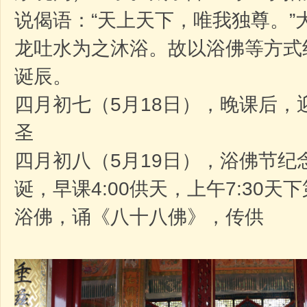
说偈语：“天上天下，唯我独尊。”
龙吐水为之
沐浴
。故以浴佛等方式
诞辰
。
四月初七（5月18日），晚课后，
圣
四月初八（5月19日），浴佛节纪
诞，早课4:00供天，上午7:30
浴佛，诵《八十八佛》，传供