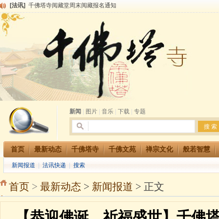
[法讯]
千佛塔寺阅藏堂周末阅藏报名通知
[法讯]
清明节祭祖报恩地藏法会
[法讯]
本寺方丈上明下慧尼和尚开讲《六祖坛经》
[法讯]
2015-3-26师父于法堂对大众的开示
[法讯]
广东千佛塔寺云门佛学院女众部 2016年招生简章
[法讯]
恭请海涛法师莅临千佛塔寺弘法
[法讯]
2014年七月大法会 祈福息灾地藏七 冥阳两利普渡群蒙盂兰盆
[法讯]
千佛塔寺云门佛学院女众部2014年招生简章
[法讯]
千佛塔寺兴建佛学院综合大楼缘起
[法讯]
共赴华藏世界 进入最后七天倒计时 殊胜华严法会 快快同享富贵庄严海
新闻
|
图片
|
音乐
|
下载
|
专题
首页
最新动态
千佛塔寺
千佛文苑
禅宗文化
般若智慧
新闻报道
|
法讯快递
|
搜索
首页
>
最新动态
>
新闻报道
> 正文
【恭迎佛诞，祈福盛世】千佛塔寺