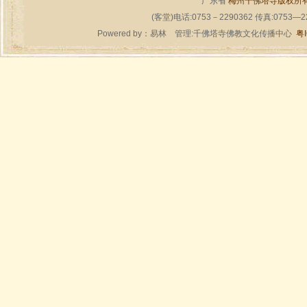
广东省
梅州千佛塔寺版权所
(客堂)电话:0753－2290362 传真:0753—
Powered by：
易林
管理:千佛塔寺佛教文化传播中心
粤I