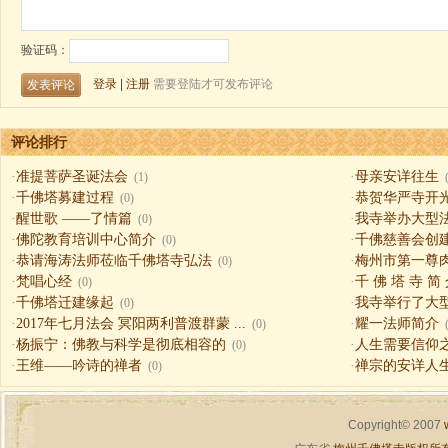
评论排行
·
准提菩萨圣诞法会
·
母亲安详往生
(1)
·
千佛塔募建过程
·
恭贺华严寺开
(0)
·
醒世歌 ——了情篇
·
我寺举办大型
(0)
·
佛陀教育培训中心简介
·
千佛慈善会创
(0)
·
恭请海涛法师莅临千佛塔寺弘法
·
梅州市第一尊
(0)
·
梵唱心经
·
千 佛 塔 寺 简
(0)
·
千佛塔迁建缘起
·
我寺举行了大
(0)
·
2017年七月法会 冥阳两利普渡群蒙 ...
·
耀一法师简介
(0)
·
杨振宁：佛教与科学是彻底相容的
·
人生需要信仰之一（
(0)
·
王维——吟诗的禅者
·
禅宗的安详人
(0)
Copyright© 2007