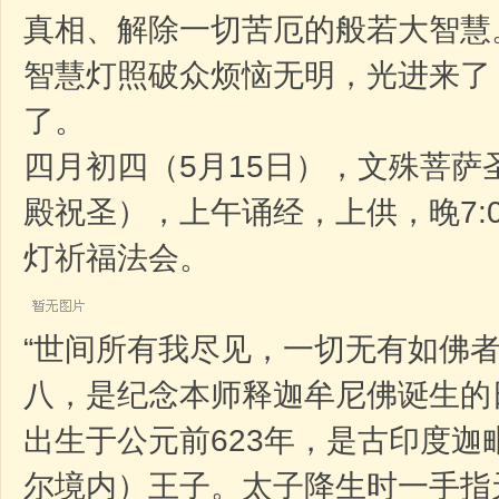
真相、解除一切苦厄的般若大智慧
智慧灯照破众烦恼无明，光进来了
了。
四月初四（5月15日），文殊菩萨
殿祝圣），上午诵经，上供，晚7:
灯祈福法会。
“世间所有我尽见，一切无有如佛者
八，是纪念本师释迦牟尼佛诞生的
出生于公元前623年，是古印度
迦
尔
境内）王子。太子降生时一手指