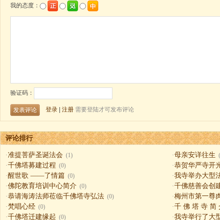
评论排行
·
准提菩萨圣诞法会
·
母亲安详往生
(1)
·
千佛塔募建过程
·
恭贺华严寺开
(0)
·
醒世歌 ——了情篇
·
我寺举办大型
(0)
·
佛陀教育培训中心简介
·
千佛慈善会创
(0)
·
恭请海涛法师莅临千佛塔寺弘法
·
梅州市第一尊
(0)
·
梵唱心经
·
千 佛 塔 寺 简
(0)
·
千佛塔迁建缘起
·
我寺举行了大
(0)