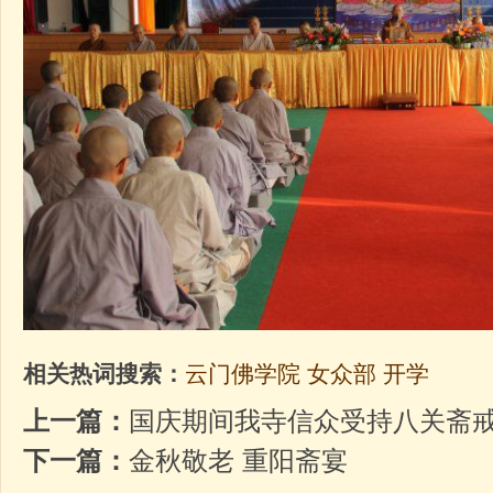
相关热词搜索：
云门佛学院
女众部
开学
上一篇：
国庆期间我寺信众受持八关斋
下一篇：
金秋敬老 重阳斋宴