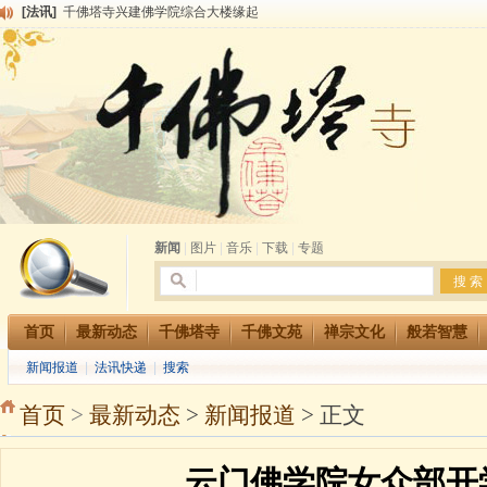
[法讯]
千佛塔寺兴建佛学院综合大楼缘起
[法讯]
共赴华藏世界 进入最后七天倒计时 殊胜华严法会 快快同享富贵庄严海
[法讯]
千佛塔寺阅藏堂周末阅藏报名通知
[法讯]
清明节祭祖报恩地藏法会
[法讯]
本寺方丈上明下慧尼和尚开讲《六祖坛经》
[法讯]
2015-3-26师父于法堂对大众的开示
[法讯]
广东千佛塔寺云门佛学院女众部 2016年招生简章
[法讯]
恭请海涛法师莅临千佛塔寺弘法
[法讯]
2014年七月大法会 祈福息灾地藏七 冥阳两利普渡群蒙盂兰盆
[法讯]
千佛塔寺云门佛学院女众部2014年招生简章
新闻
|
图片
|
音乐
|
下载
|
专题
首页
最新动态
千佛塔寺
千佛文苑
禅宗文化
般若智慧
新闻报道
|
法讯快递
|
搜索
首页
>
最新动态
>
新闻报道
> 正文
云门佛学院女众部开