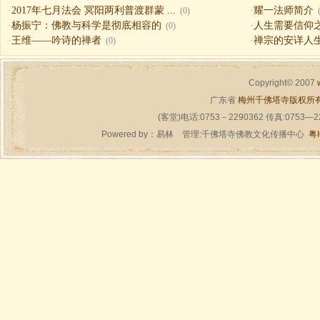
·
2017年七月法会 冥阳两利普渡群蒙 ...
·
耀一法师简介
(0)
·
杨振宁：佛教与科学是彻底相容的
·
人生需要信仰之一（
(0)
·
王维——吟诗的禅者
·
禅宗的安详人
(0)
Copyright© 2007
广东省
梅州千佛塔寺版权所
(客堂)电话:0753－2290362 传真:0753—
Powered by：
易林
管理:千佛塔寺佛教文化传播中心
粤I