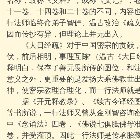
名称，或称《义释》，或称《义记》，
十一卷、十四卷和二十卷的不同，内容
行法师临终命弟子智俨、温古改治《疏
因而传抄有异，但理论上并无出入。
《大日经疏》对于中国密宗的贡献，
伏，前后相明，事理互陈”（温古《大日
释明白，保存了善无畏所传的图位，和
意义之外，更重要的是发扬大乘佛教世
神，使密宗教理合理化，而一行法师就
据《开元释教录》、《续古今译经图
等书所说，一行法师又曾从金刚智咨询
中《念诵法》四卷，《佛说七俱胝佛母
卷，并受灌顶。因此一行法师是传承胎