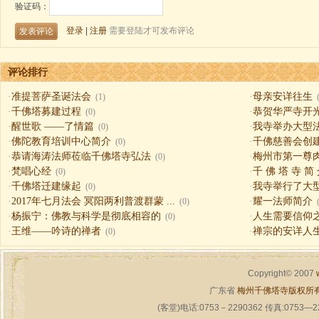
评论排行
·
准提菩萨圣诞法会
·
母亲安详往生
(1)
·
千佛塔募建过程
·
恭贺华严寺开
(0)
·
醒世歌 ——了情篇
·
我寺举办大型
(0)
·
佛陀教育培训中心简介
·
千佛慈善会创
(0)
·
恭请海涛法师莅临千佛塔寺弘法
·
梅州市第一尊
(0)
·
梵唱心经
·
千 佛 塔 寺 简
(0)
·
千佛塔迁建缘起
·
我寺举行了大
(0)
·
2017年七月法会 冥阳两利普渡群蒙 ...
·
耀一法师简介
(0)
·
杨振宁：佛教与科学是彻底相容的
·
人生需要信仰之一（
(0)
·
王维——吟诗的禅者
·
禅宗的安详人
(0)
Copyright© 2007
广东省
梅州千佛塔寺版权所
(客堂)电话:0753－2290362 传真:0753—