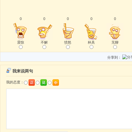
0
0
0
0
0
震惊
不解
愤怒
杯具
无聊
分享到：