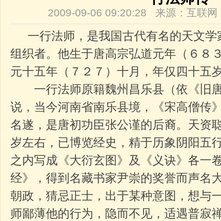
2009-09-06 09:20:28 来源：互
一行法师，是我国古代有名的天文学
组织者。他生于唐高宗弘道元年（６８
元十五年（７２７）十月，年仅四十五
一行法师原籍魏州昌乐县（依《旧唐
说，当今河南省南乐县境，《宋高僧传
名遂，是唐初功臣张公谨的后裔。天资
岁左右，已博览经史，精于历象阴阳五
之内写成《大衍玄图》及《义诀》各一
经》，得到名藏书家尹崇的奖誉而声名
朝政，猜忌正士，出于某种意图，想与
师鄙薄他的行为，隐而不见，适遇普寂