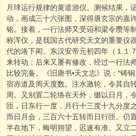
月球运行规律的黄道游仪。测候结果，
动，画成三十六张图，深得唐玄宗的嘉
铭。接着，一行法师又受诏和梁令瓒等
称浑仪，是我国古代研究天文的重要仪
代的洛下闳。东汉安帝元初四年（１１
来转动；后来又屡有修改，经过一行法
比较完备。《旧唐书•天文志》说：“铸
宿赤道及周天度数。注水激轮，令其自
周。又别置二轮络在天外，缀以日月，
匝，日东行一度，月行十三度十九分度
而日月会，三百六十五转而日行匝。仍
半在地下，晦明朔望，迟速有准。又立