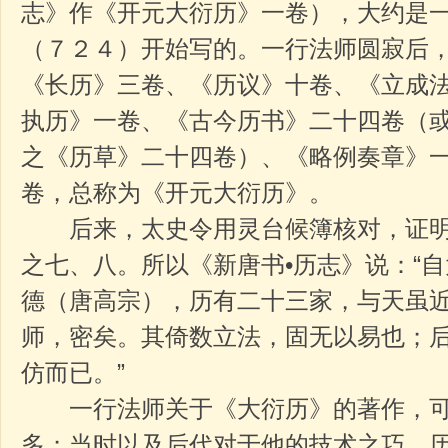
志》作《开元大衍历》一卷），大约是
（７２４）开始写的。一行法师圆寂后
《长历》三卷、《历议》十卷、《立成
执历》一卷、《古今历书》二十四卷（或
之《历草》二十四卷）、《略例奏章》
卷，总称为《开元大衍历》。
后来，太史令用灵台候簿核对，证明
之七、八。所以《新唐书•历志》说：“
德（唐高宗），历有二十三家，与天虽
师，密矣。其倚数立法，固无以易也；
仿而已。”
一行法师关于《大衍历》的著作，可
多；当时以及后代对于他的技术之巧、