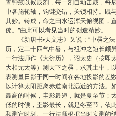
置钟鼓以候辰刻，每一刻自动击鼓，每
中各施轮轴，钩键交错，关锁相持。既
其妙。铸成，命之曰水运浑天俯视图，
僚。”由此可以考见当时的创造精妙。
《新唐书•天文志》又说：“中晷之法
历，定二十四气中晷，与祖冲之短长颇
一行法师作《大衍历》，诏太史（按即
大相元太等）测天下之晷，求其土中，以
表测量日影于同一时间在各地投影的差数
以计算太阳距离赤道南北远近的方法。
最高的时候，圭影最短，就是夏至节；
低的时候，圭影最长，就是冬至节，依
和测定时刻。一行法师根据当时实测的