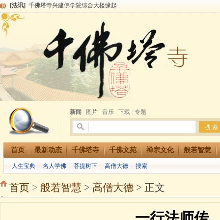
[法讯]
千佛塔寺兴建佛学院综合大楼缘起
[法讯]
共赴华藏世界 进入最后七天倒计时 殊胜华严法会 快快同享富贵庄严海
[法讯]
千佛塔寺阅藏堂周末阅藏报名通知
[法讯]
清明节祭祖报恩地藏法会
[法讯]
本寺方丈上明下慧尼和尚开讲《六祖坛经》
[法讯]
2015-3-26师父于法堂对大众的开示
[法讯]
广东千佛塔寺云门佛学院女众部 2016年招生简章
[法讯]
恭请海涛法师莅临千佛塔寺弘法
[法讯]
2014年七月大法会 祈福息灾地藏七 冥阳两利普渡群蒙盂兰盆
[法讯]
千佛塔寺云门佛学院女众部2014年招生简章
新闻
|
图片
|
音乐
|
下载
|
专题
首页
最新动态
千佛塔寺
千佛文苑
禅宗文化
般若智慧
人生宝典
|
名人学佛
|
菩提树下
|
高僧大德
|
搜索
首页
>
般若智慧
>
高僧大德
> 正文
一行法师传