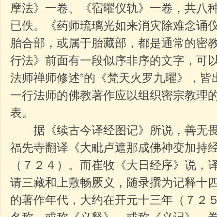
摩法》一卷、《宿曜仪轨》一卷，共八
已佚。《药师琉璃光如来消灾除难念诵
胎合部，或属于胎藏部，都是通常的密
行法》前面有一段似序非序的文字，可以
法师禅师修述”的《梵天火罗九曜》，皆
一行法师的佛教著作应以组织密宗教理
表。
据《续古今译经图记》所说，善无畏
福先寺翻译《大毗卢遮那成佛神变加持
（７２４）。而崔牧《大日经序》说，译
请三藏和上敷畅厥义，随录撰为记释十四
的著作年代，大约在开元十三年（７２