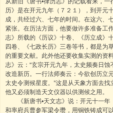
从新旧《唐书•律历志》的记载看来，一
历》是在开元九年（７２１），到开元
成，共经过六、七年的时间。在这六、
紧张。在历法方面，他要做许多准备工作
志》所载的《历议》十卷、《历立成》
四卷、《七政长历》三卷等书，都是为
的重要文献。此外他还要收集实测的资料
志》云：“玄宗开元九年，太史频奏日蚀
改造新历。一行法师奏云：今欲创历立
太史令测候星度。”这是从天象方面去找
他又必须制造天文仪器以供测候之用。
《新唐书•天文志》说：开元十一年
和率府兵曹参军梁令瓒，用铜铁铸成可