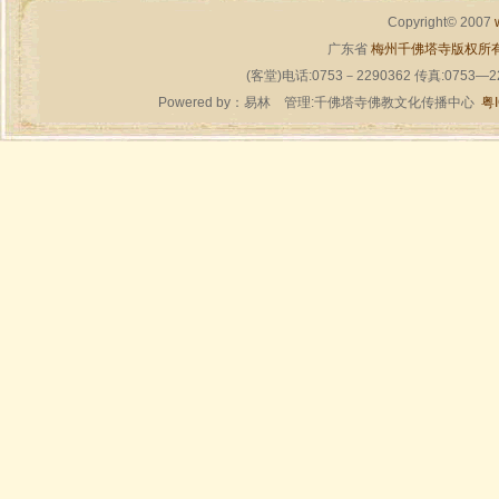
Copyright© 2007
广东省
梅州千佛塔寺版权所
(客堂)电话:0753－2290362 传真:0753—
Powered by：
易林
管理:千佛塔寺佛教文化传播中心
粤I