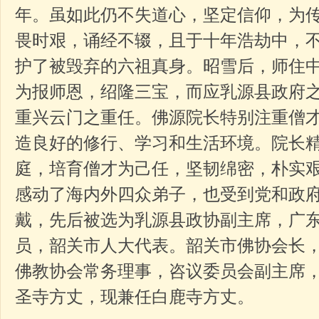
年。虽如此仍不失道心，坚定信仰，为
畏时艰，诵经不辍，且于十年浩劫中，
护了被毁弃的六祖真身。昭雪后，师住
为报师恩，绍隆三宝，而应乳源县政府
重兴云门之重任。佛源院长特别注重僧
造良好的修行、学习和生活环境。院长
庭，培育僧才为己任，坚韧绵密，朴实
感动了海内外四众弟子，也受到党和政
戴，先后被选为乳源县政协副主席，广
员，韶关市人大代表。韶关市佛协会长
佛教协会常务理事，咨议委员会副主席
圣寺方丈，现兼任白鹿寺方丈。