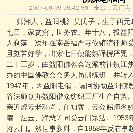
2007-06-09 09:42:56 来源：云
师湘人，益阳桃江莫氏子，生于西元19
七日，家贫穷，世务农。年十八，投益
人剃落，次年在南岳福严寺依镇清律师
且刻苦好学，出家七日便能熟诵楞严咒
二十三岁，由益阳佛教会选派前往镇江
办的中国佛教会会务人员训练班，并转
1947年，因益阳电催，请回协助益阳
谷法师创办益阳僧众纺织工厂生产自救。
亲近虚云老和尚，任知客，云公赐师名
耀、法云、净慧等同受云门宗法。195
持云门。然世事多舛，自1958年反右事