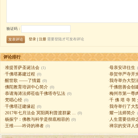
评论排行
·
准提菩萨圣诞法会
·
母亲安详往生
(1)
·
千佛塔募建过程
·
恭贺华严寺开
(0)
·
醒世歌 ——了情篇
·
我寺举办大型
(0)
·
佛陀教育培训中心简介
·
千佛慈善会创
(0)
·
恭请海涛法师莅临千佛塔寺弘法
·
梅州市第一尊
(0)
·
梵唱心经
·
千 佛 塔 寺 简
(0)
·
千佛塔迁建缘起
·
我寺举行了大
(0)
·
2017年七月法会 冥阳两利普渡群蒙 ...
·
耀一法师简介
(0)
·
杨振宁：佛教与科学是彻底相容的
·
人生需要信仰之一（
(0)
·
王维——吟诗的禅者
·
禅宗的安详人
(0)