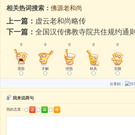
相关热词搜索：
佛源老和尚
上一篇：
虚云老和尚略传
下一篇：
全国汉传佛教寺院共住规约通
0
0
0
0
0
震惊
不解
愤怒
杯具
无聊
分享到：