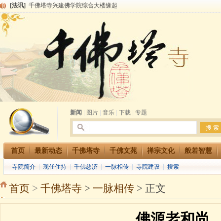
[法讯]
千佛塔寺兴建佛学院综合大楼缘起
[法讯]
共赴华藏世界 进入最后七天倒计时 殊胜华严法会 快快同享富贵庄严海
[法讯]
千佛塔寺阅藏堂周末阅藏报名通知
[法讯]
清明节祭祖报恩地藏法会
[法讯]
本寺方丈上明下慧尼和尚开讲《六祖坛经》
[法讯]
2015-3-26师父于法堂对大众的开示
[法讯]
广东千佛塔寺云门佛学院女众部 2016年招生简章
[法讯]
恭请海涛法师莅临千佛塔寺弘法
[法讯]
2014年七月大法会 祈福息灾地藏七 冥阳两利普渡群蒙盂兰盆
[法讯]
千佛塔寺云门佛学院女众部2014年招生简章
新闻
|
图片
|
音乐
|
下载
|
专题
首页
最新动态
千佛塔寺
千佛文苑
禅宗文化
般若智慧
寺院简介
|
现任住持
|
千佛慈济
|
一脉相传
|
寺院建设
|
搜索
首页
>
千佛塔寺
>
一脉相传
> 正文
佛源老和尚