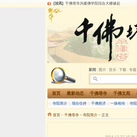
[法讯]
千佛塔寺兴建佛学院综合大楼缘起
[法讯]
共赴华藏世界 进入最后七天倒计时 殊胜华严
[法讯]
千佛塔寺阅藏堂周末阅藏报名通知
[法讯]
清明节祭祖报恩地藏法会
[法讯]
本寺方丈上明下慧尼和尚开讲《六祖坛经》
[法讯]
2015-3-26师父于法堂对大众的开示
[法讯]
广东千佛塔寺云门佛学院女众部 2016年招
[法讯]
恭请海涛法师莅临千佛塔寺弘法
[法讯]
2014年七月大法会 祈福息灾地藏七 冥阳
[法讯]
千佛塔寺云门佛学院女众部2014年招生简章
新闻
|
图片
|
音乐
|
下载
|
专题
首页
最新动态
千佛塔寺
千佛文苑
寺院简介
|
现任住持
|
千佛慈济
|
一脉相传
|
寺院
首页
>
千佛塔寺
>
寺院简介
> 正文