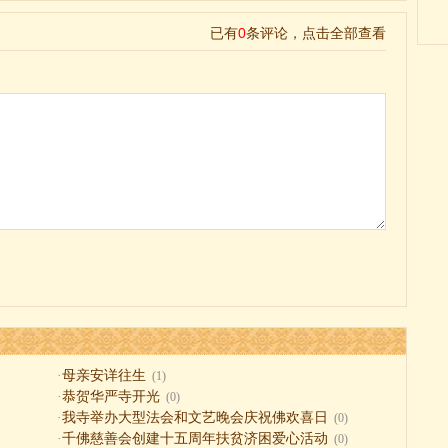
·
母亲安详往生
(1)
·
恭贺华严寺开光
(0)
·
我寺举办大型法会和文艺晚会庆祝佛欢喜日
(0)
·
千佛慈善会创建十五周年扶贫济困爱心活动
(0)