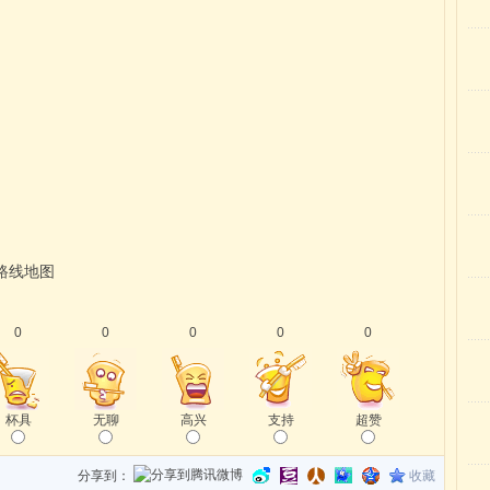
路线地图
0
0
0
0
0
杯具
无聊
高兴
支持
超赞
分享到：
收藏