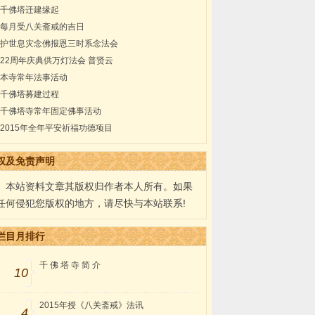
千佛塔迁建缘起
每月受八关斋戒的吉日
护世息灾念佛报恩三时系念法会
22周年庆典供万灯法会 普贤云
本寺常年法事活动
千佛塔募建过程
千佛塔寺常年固定佛事活动
2015年全年平安祈福功德项目
权及免责声明
本站资料文章其版权归作者本人所有。如果
任何侵犯您版权的地方，请尽快与本站联系!
栏目月排行
千 佛 塔 寺 简 介
10
2015年授《八关斋戒》法讯
4