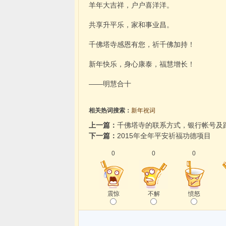
羊年大吉祥，户户喜洋洋。
共享升平乐，家和事业昌。
千佛塔寺感恩有您，祈千佛加持！
新年快乐，身心康泰，福慧增长！
——明慧合十
相关热词搜索：
新年祝词
上一篇：
千佛塔寺的联系方式，银行帐号及
下一篇：
2015年全年平安祈福功德项目
0
0
0
震惊
不解
愤怒