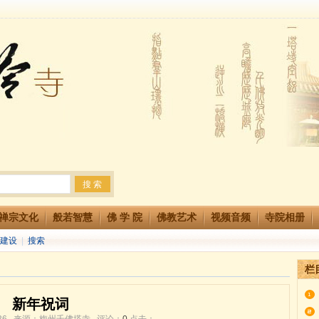
法会 快快同享富贵庄严海
生简章
两利普渡群蒙盂兰盆
禅宗文化
般若智慧
佛 学 院
佛教艺术
视频音频
寺院相册
建设
|
搜索
栏
新年祝词