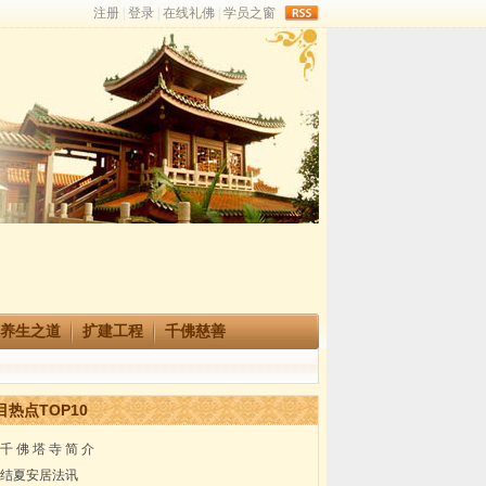
rss
养生之道
扩建工程
千佛慈善
目热点TOP10
千 佛 塔 寺 简 介
结夏安居法讯