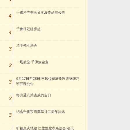
千佛塔寺书画义卖及作品展公告
4
千佛塔迁建缘起
4
清明佛七法会
3
一塔凌空 千佛炳尘寰
3
6月17日至23日 王凤仪家庭伦理道德研习
3
班开课公告
每月受八关斋戒的吉日
3
纪念千佛宝塔奠基廿二周年法讯
3
祈福息灾地藏七 盂兰盆孝亲法会 法讯