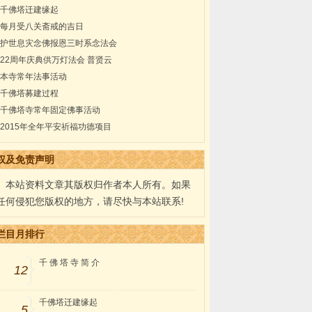
千佛塔迁建缘起
每月受八关斋戒的吉日
护世息灾念佛报恩三时系念法会
22周年庆典供万灯法会 普贤云
本寺常年法事活动
千佛塔募建过程
千佛塔寺常年固定佛事活动
2015年全年平安祈福功德项目
权及免责声明
本站资料文章其版权归作者本人所有。如果
任何侵犯您版权的地方，请尽快与本站联系!
栏目月排行
千 佛 塔 寺 简 介
12
千佛塔迁建缘起
5