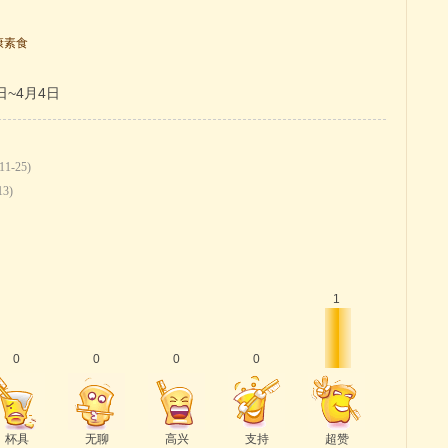
康素食
~4月4日
11-25)
13)
1
0
0
0
0
杯具
无聊
高兴
支持
超赞