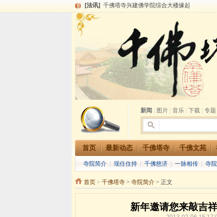
[法讯]
千佛塔寺兴建佛学院综合大楼缘起
[法讯]
共赴华藏世界 进入最后七天倒计时 殊胜华严
[法讯]
千佛塔寺阅藏堂周末阅藏报名通知
[法讯]
清明节祭祖报恩地藏法会
[法讯]
本寺方丈上明下慧尼和尚开讲《六祖坛经》
[法讯]
2015-3-26师父于法堂对大众的开示
[法讯]
广东千佛塔寺云门佛学院女众部 2016年招
[法讯]
恭请海涛法师莅临千佛塔寺弘法
[法讯]
2014年七月大法会 祈福息灾地藏七 冥阳
[法讯]
千佛塔寺云门佛学院女众部2014年招生简章
新闻
|
图片
|
音乐
|
下载
|
专题
首页
最新动态
千佛塔寺
千佛文苑
寺院简介
|
现任住持
|
千佛慈济
|
一脉相传
|
寺院
首页
>
千佛塔寺
>
寺院简介
> 正文
新年邀请您来敲吉祥