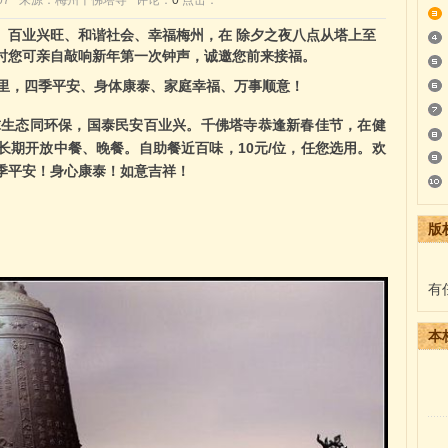
5:17:07 来源：梅州千佛塔寺 评论：
0
点击：
百业兴旺、和谐社会、幸福梅州，在 除夕之夜八点从塔上至
时您可亲自敲响新年第一次钟声，诚邀您前来接福。
里，四季平安、身体康泰、家庭幸福、万事顺意！
生态同环保，国泰民安百业兴。千佛塔寺恭逢新春佳节，在健
长期开放中餐、晚餐。自助餐近百味，10元/位，任您选用。欢
季平安！身心康泰！如意吉祥！
版
有
本