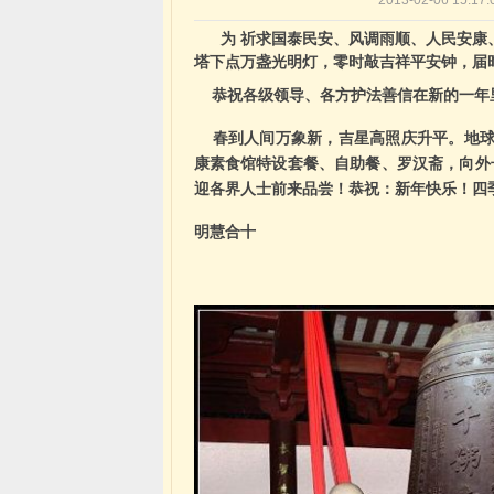
2013-02-06 1
为 祈求国泰民安、风调雨顺、人民安康、
塔下点万盏光明灯，零时敲吉祥平安钟，届
恭祝各级领导、各方护法善信在新的一年
春到人间万象新，吉星高照庆升平。地球
康素食馆特设套餐、自助餐、罗汉斋，向外
迎各界人士前来品尝！恭祝：新年快乐！四
明慧合十