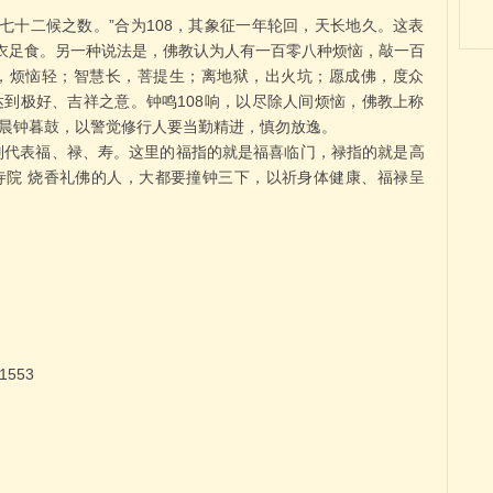
七十二候之数。”合为108，其象征一年轮回，天长地久。这表
衣足食。另一种说法是，佛教认为人有一百零八种烦恼，敲一百
，烦恼轻；智慧长，菩提生；离地狱，出火坑；愿成佛，度众
达到极好、吉祥之意。钟鸣108响，以尽除人间烦恼，佛教上称
晨钟暮鼓，以警觉修行人要当勤精进，慎勿放逸。
别代表福、禄、寿。这里的福指的就是福喜临门，禄指的就是高
寺院
烧香礼佛的人，大都要撞钟三下，以祈身体健康、福禄呈
553