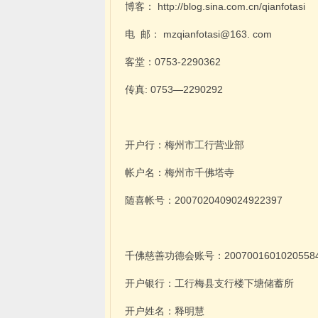
博客：
http://blog.sina.com.cn/qianfotasi
电
邮：
mzqianfotasi@163.
com
客堂：0753-2290362
传真: 0753—2290292
开户行：梅州市工行营业部
帐户名：梅州市千佛塔寺
随喜帐号：2007020409024922397
千佛慈善功德会账号：20070016010205584
开户银行：工行梅县支行楼下塘储蓄所
开户姓名：释明慧