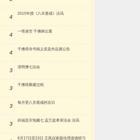
2015年授《八关斋戒》法讯
4
一塔凌空 千佛炳尘寰
4
千佛塔寺书画义卖及作品展公告
4
清明佛七法会
3
千佛塔募建过程
3
每月受八关斋戒的吉日
3
祈福息灾地藏七 盂兰盆孝亲法会 法讯
3
6月17日至23日 王凤仪家庭伦理道德研习