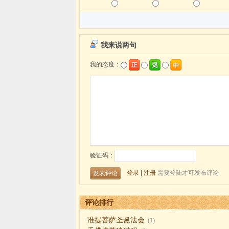
评论排行
·
准提菩萨圣诞法会
(1)