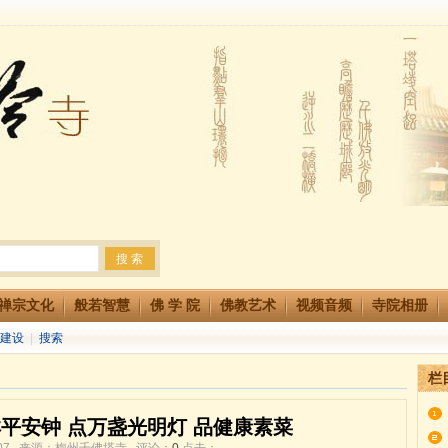
法会 快快同享富贵庄严海
生简章
两利普渡群蒙盂兰盆
禅宗文化
般若智慧
佛 学 院
佛教艺术
视频音频
寺院相册
建设
|
搜索
栏
平安钟 点万盏光明灯 品健康素菜