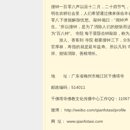
撞钟一百零八声以应十二月，二十四节气，
明在农耕社会里，人们希望通过佛来保佑丰
零八下便能解除忧愁。敲钟偈曰：“闻钟声
生。”所以撞钟，是为了消除人们的烦恼而
为“百八钟”。
寺院
每于晨昏击钟敲鼓，称为
游人、香客到
寺院
都要撞钟三下，分
官厚禄，寿指的就是延年益寿。所以凡到
祥、烦恼消除、善根增长。
地
址：广东省梅州市梅江区千佛塔寺
邮政编码：514011
千佛塔寺佛教文化传播中心工作QQ：110671
微博：
http://weibo.com/qianfotasi/profile
网
址：
www.qianfotasi.com