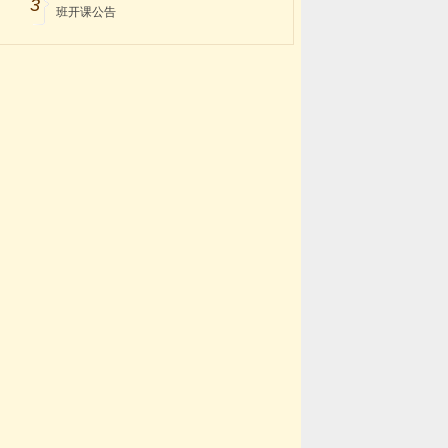
3
班开课公告