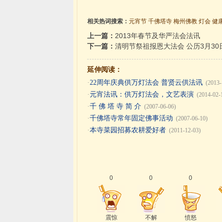
相关热词搜索：
元宵节
千佛塔寺
梅州佛教
灯会
健
上一篇：
2013年春节及华严法会法讯
下一篇：
清明节祭祖报恩大法会 公历3月30日
延伸阅读：
·
22周年庆典供万灯法会 普贤云供法讯
(2013-
·
元宵法讯：供万灯法会，文艺表演
(2014-02-
·
千 佛 塔 寺 简 介
(2007-06-06)
·
千佛塔寺常年固定佛事活动
(2007-06-10)
·
本寺菜园招募农耕爱好者
(2011-12-03)
0
0
0
震惊
不解
愤怒