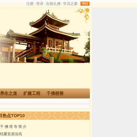
rss
养生之道
扩建工程
千佛慈善
目热点TOP10
千 佛 塔 寺 简 介
结夏安居法讯