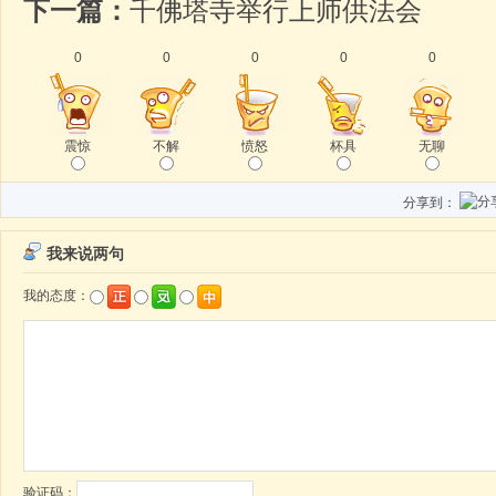
下一篇：
千佛塔寺举行上师供法会
0
0
0
0
0
震惊
不解
愤怒
杯具
无聊
分享到：