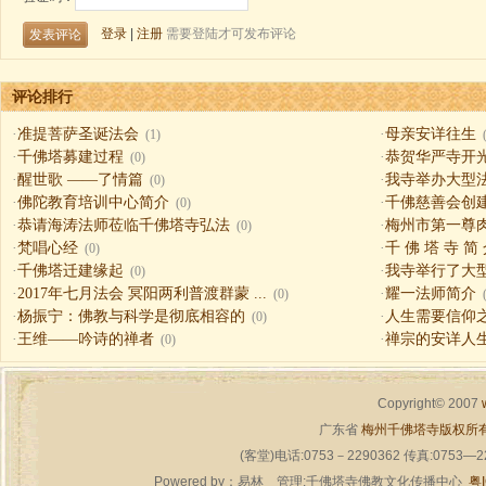
评论排行
·
准提菩萨圣诞法会
·
母亲安详往生
(1)
·
千佛塔募建过程
·
恭贺华严寺开
(0)
·
醒世歌 ——了情篇
·
我寺举办大型
(0)
·
佛陀教育培训中心简介
·
千佛慈善会创
(0)
·
恭请海涛法师莅临千佛塔寺弘法
·
梅州市第一尊
(0)
·
梵唱心经
·
千 佛 塔 寺 简
(0)
·
千佛塔迁建缘起
·
我寺举行了大
(0)
·
2017年七月法会 冥阳两利普渡群蒙 ...
·
耀一法师简介
(0)
·
杨振宁：佛教与科学是彻底相容的
·
人生需要信仰之一（
(0)
·
王维——吟诗的禅者
·
禅宗的安详人
(0)
Copyright© 2007
广东省
梅州千佛塔寺版权所
(客堂)电话:0753－2290362 传真:0753—
Powered by：
易林
管理:千佛塔寺佛教文化传播中心
粤I