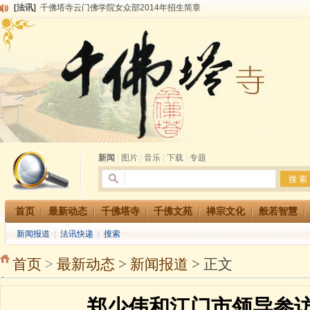
[法讯]
千佛塔寺云门佛学院女众部2014年招生简章
[法讯]
千佛塔寺兴建佛学院综合大楼缘起
[法讯]
共赴华藏世界 进入最后七天倒计时 殊胜华严法会 快快同享富贵庄严海
[法讯]
千佛塔寺阅藏堂周末阅藏报名通知
[法讯]
清明节祭祖报恩地藏法会
[法讯]
本寺方丈上明下慧尼和尚开讲《六祖坛经》
[法讯]
2015-3-26师父于法堂对大众的开示
[法讯]
广东千佛塔寺云门佛学院女众部 2016年招生简章
[法讯]
恭请海涛法师莅临千佛塔寺弘法
[法讯]
2014年七月大法会 祈福息灾地藏七 冥阳两利普渡群蒙盂兰盆
新闻
|
图片
|
音乐
|
下载
|
专题
首页
最新动态
千佛塔寺
千佛文苑
禅宗文化
般若智慧
新闻报道
|
法讯快递
|
搜索
首页
>
最新动态
>
新闻报道
> 正文
郑少伟和江门市领导参