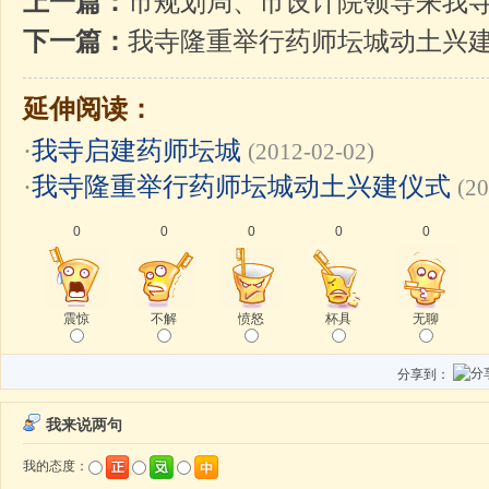
上一篇：
市规划局、市设计院领导来我
下一篇：
我寺隆重举行药师坛城动土兴
延伸阅读：
·
我寺启建药师坛城
(2012-02-02)
·
我寺隆重举行药师坛城动土兴建仪式
(20
0
0
0
0
0
震惊
不解
愤怒
杯具
无聊
分享到：