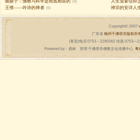
·
杨振宁：佛教与科学是彻底相容的
·
人生需要信仰之一（
(0)
·
王维——吟诗的禅者
·
禅宗的安详人
(0)
Copyright© 2007
广东省
梅州千佛塔寺版权所
(客堂)电话:0753－2290362 传真:0753—
Powered by：
易林
管理:千佛塔寺佛教文化传播中心
粤I