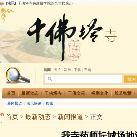
[法讯]
千佛塔寺兴建佛学院综合大楼缘起
[法讯]
共赴华藏世界 进入最后七天倒计时 殊胜华严法会 快快同享富贵庄严海
[法讯]
千佛塔寺阅藏堂周末阅藏报名通知
[法讯]
清明节祭祖报恩地藏法会
[法讯]
本寺方丈上明下慧尼和尚开讲《六祖坛经》
[法讯]
2015-3-26师父于法堂对大众的开示
[法讯]
广东千佛塔寺云门佛学院女众部 2016年招生简章
[法讯]
恭请海涛法师莅临千佛塔寺弘法
[法讯]
2014年七月大法会 祈福息灾地藏七 冥阳两利普渡群蒙盂兰盆
[法讯]
千佛塔寺云门佛学院女众部2014年招生简章
新闻
|
图片
|
音乐
|
下载
|
专题
首页
最新动态
千佛塔寺
千佛文苑
禅宗文化
般若智慧
新闻报道
|
法讯快递
|
搜索
首页
>
最新动态
>
新闻报道
> 正文
我寺药师坛城场地