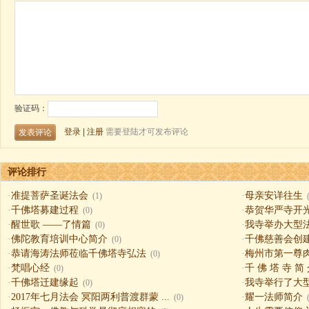
评论排行
·
准提菩萨圣诞法会
·
母亲安详往生
(1)
·
千佛塔募建过程
·
恭贺华严寺开
(0)
·
醒世歌 ——了情篇
·
我寺举办大型
(0)
·
佛陀教育培训中心简介
·
千佛慈善会创
(0)
·
恭请海涛法师莅临千佛塔寺弘法
·
梅州市第一尊
(0)
·
梵唱心经
·
千 佛 塔 寺 简
(0)
·
千佛塔迁建缘起
·
我寺举行了大
(0)
·
2017年七月法会 冥阳两利普渡群蒙 ...
·
耀一法师简介
(0)