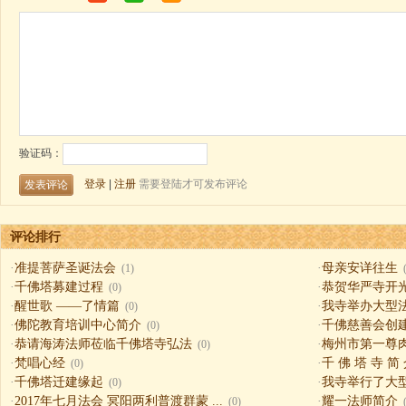
评论排行
·
准提菩萨圣诞法会
·
母亲安详往生
(1)
·
千佛塔募建过程
·
恭贺华严寺开
(0)
·
醒世歌 ——了情篇
·
我寺举办大型
(0)
·
佛陀教育培训中心简介
·
千佛慈善会创
(0)
·
恭请海涛法师莅临千佛塔寺弘法
·
梅州市第一尊
(0)
·
梵唱心经
·
千 佛 塔 寺 简
(0)
·
千佛塔迁建缘起
·
我寺举行了大
(0)
·
2017年七月法会 冥阳两利普渡群蒙 ...
·
耀一法师简介
(0)