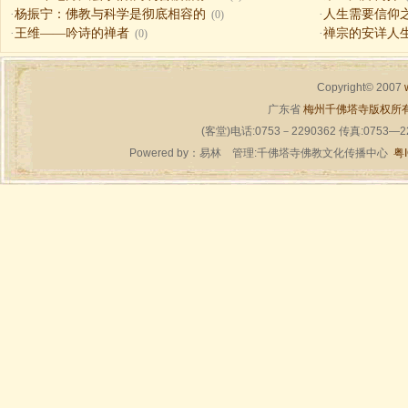
·
杨振宁：佛教与科学是彻底相容的
·
人生需要信仰之一（
(0)
·
王维——吟诗的禅者
·
禅宗的安详人
(0)
Copyright© 2007
广东省
梅州千佛塔寺版权所
(客堂)电话:0753－2290362 传真:0753—
Powered by：
易林
管理:千佛塔寺佛教文化传播中心
粤I