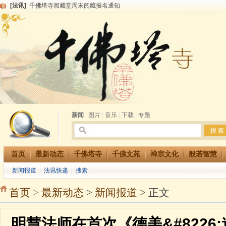
[法讯]
清明节祭祖报恩地藏法会
[法讯]
本寺方丈上明下慧尼和尚开讲《六祖坛经》
[法讯]
2015-3-26师父于法堂对大众的开示
[法讯]
广东千佛塔寺云门佛学院女众部 2016年招生简章
[法讯]
恭请海涛法师莅临千佛塔寺弘法
[法讯]
2014年七月大法会 祈福息灾地藏七 冥阳两利普渡群蒙盂兰盆
[法讯]
千佛塔寺云门佛学院女众部2014年招生简章
[法讯]
千佛塔寺兴建佛学院综合大楼缘起
[法讯]
共赴华藏世界 进入最后七天倒计时 殊胜华严法会 快快同享富贵庄严海
[法讯]
千佛塔寺阅藏堂周末阅藏报名通知
新闻
|
图片
|
音乐
|
下载
|
专题
首页
最新动态
千佛塔寺
千佛文苑
禅宗文化
般若智慧
新闻报道
|
法讯快递
|
搜索
首页
>
最新动态
>
新闻报道
> 正文
明慧法师在首次《德美&#8226