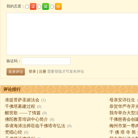
评论排行
·
准提菩萨圣诞法会
·
母亲安详往生
(1)
·
千佛塔募建过程
·
恭贺华严寺开
(0)
·
醒世歌 ——了情篇
·
我寺举办大型
(0)
·
佛陀教育培训中心简介
·
千佛慈善会创
(0)
·
恭请海涛法师莅临千佛塔寺弘法
·
梅州市第一尊
(0)
·
梵唱心经
·
千 佛 塔 寺 简
(0)