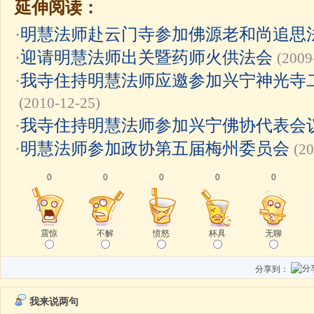
延伸阅读：
·
明慧法师赴云门寺参加佛源老和尚追思
·
迎请明慧法师出关暨药师火供法会
(2009
·
我寺住持明慧法师应邀参加兴宁神光寺
(2010-12-25)
·
我寺住持明慧法师参加兴宁佛协代表会
·
明慧法师参加政协第五届梅州委员会
(20
0
0
0
0
0
震惊
不解
愤怒
杯具
无聊
分享到：