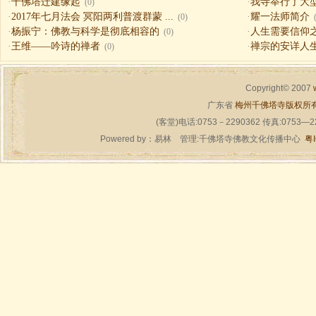
·
千佛塔迁建缘起
·
我寺举行了大
(0)
·
2017年七月法会 冥阳两利普渡群蒙 ...
·
耀一法师简介
(0)
·
杨振宁：佛教与科学是彻底相容的
·
人生需要信仰之一（
(0)
·
王维——吟诗的禅者
·
禅宗的安详人
(0)
Copyright© 2007
广东省
梅州千佛塔寺版权所
(客堂)电话:0753－2290362 传真:0753—
Powered by：
易林
管理:千佛塔寺佛教文化传播中心
粤I