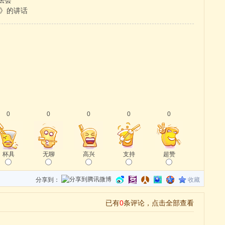
法会
班》的讲话
0
0
0
0
0
杯具
无聊
高兴
支持
超赞
分享到：
收藏