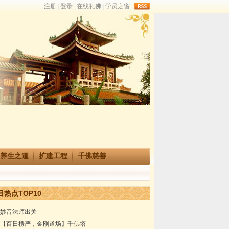
rss
养生之道
扩建工程
千佛慈善
目热点TOP10
妙音法师出关
【百日楞严，金刚道场】千佛塔