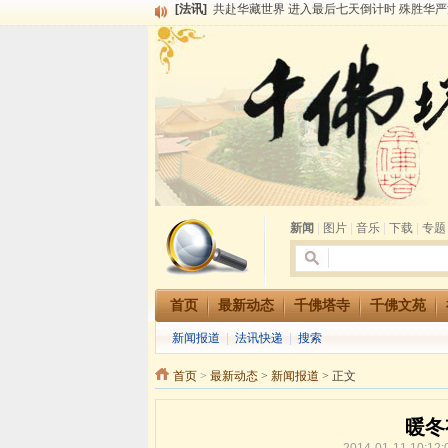
[法讯]
千佛塔寺阅藏堂周末阅藏报名通知
[法讯]
清明节祭祖报恩地藏法会
[法讯]
本寺方丈上明下慧尼和尚开讲《六祖坛经》
[法讯]
2015-3-26师父于法堂对大众的开示
[法讯]
广东千佛塔寺云门佛学院女众部 2016年招
[法讯]
恭请海涛法师莅临千佛塔寺弘法
[法讯]
2014年七月大法会 祈福息灾地藏七 冥阳
[法讯]
千佛塔寺云门佛学院女众部2014年招生简章
[法讯]
千佛塔寺兴建佛学院综合大楼缘起
[法讯]
共赴华藏世界 进入最后七天倒计时 殊胜华严
新闻
|
图片
|
音乐
|
下载
|
专题
首页
最新动态
千佛塔寺
千佛文苑
新闻报道
|
法讯快递
|
搜索
首页
>
最新动态
>
新闻报道
> 正文
暖冬