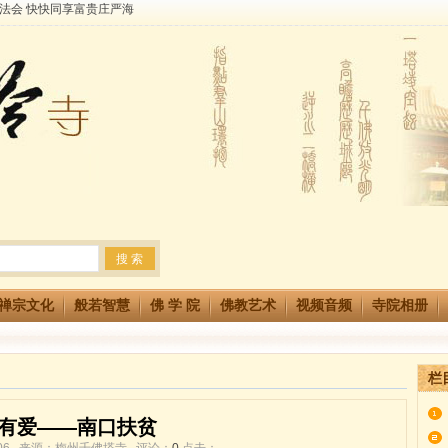
生简章
两利普渡群蒙盂兰盆
法会 快快同享富贵庄严海
禅宗文化
般若智慧
佛 学 院
佛教艺术
视频音频
寺院相册
栏
有爱——南口扶贫