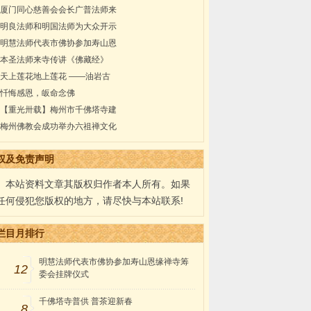
厦门同心慈善会会长广普法师来
明良法师和明国法师为大众开示
明慧法师代表市佛协参加寿山恩
本圣法师来寺传讲《佛藏经》
天上莲花地上莲花 ——油岩古
忏悔感恩，皈命念佛
【重光卅载】梅州市千佛塔寺建
梅州佛教会成功举办六祖禅文化
权及免责声明
本站资料文章其版权归作者本人所有。如果
任何侵犯您版权的地方，请尽快与本站联系!
栏目月排行
明慧法师代表市佛协参加寿山恩缘禅寺筹
12
委会挂牌仪式
千佛塔寺普供 普茶迎新春
8