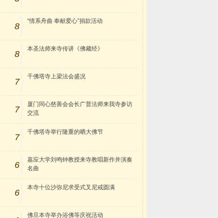
“情系舟曲 奉献爱心”捐款活动
8
本圣法师来寺传讲《佛藏经》
8
千佛塔寺上梁法会盛况
7
厦门同心慈善会会长广普法师来我寺参访
7
交流
千佛塔寺举行隆重的晒大佛节
7
嘉应大学刘鸣钟教授来寺教唱新作并演奏
6
名曲
本寺十位沙弥尼求受式叉尼戒圆满
6
佛旦本寺举办浴佛等庆祝活动