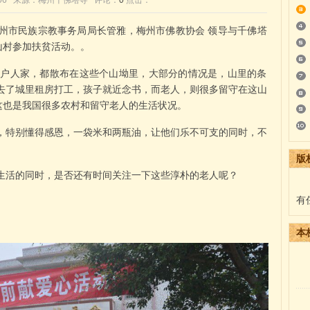
0:12:06 来源：梅州千佛塔寺 评论：
0
点击：
、梅州市民族宗教事务局局长管雅，梅州市佛教协会 领导与千佛塔
山村参加扶贫活动。。
267 户人家，都散布在这些个山坳里，大部分的情况是，山里的条
去了城里租房打工，孩子就近念书，而老人，则很多留守在这山
，这也是我国很多农村和留守老人的生活状况。
，特别懂得感恩，一袋米和两瓶油，让他们乐不可支的同时，不
版
生活的同时，是否还有时间关注一下这些淳朴的老人呢？
有
本