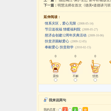
上一篇：
“感恩梅江·保护生态”新年祈福放生
下一篇：
明慧法师在首次《德美•道德讲习
延伸阅读：
·
情系灾区，爱心无限
(2008-05-14)
·
节日送祝福 情暖福利院
(2009-05-27)
·
慈济会创建12周年庆典活动
(2009-10-06)
·
扶贫济困献爱心
(2009-12-05)
·
奉献爱心 扶贫助学
(2010-02-15)
0
0
0
震惊
不解
愤怒