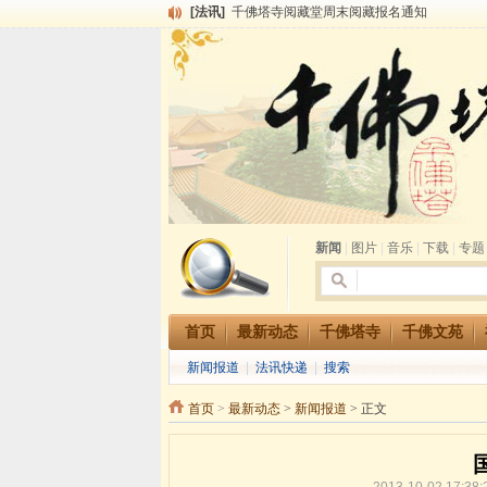
[法讯]
千佛塔寺阅藏堂周末阅藏报名通知
[法讯]
清明节祭祖报恩地藏法会
[法讯]
本寺方丈上明下慧尼和尚开讲《六祖坛经》
[法讯]
2015-3-26师父于法堂对大众的开示
[法讯]
广东千佛塔寺云门佛学院女众部 2016年招
[法讯]
恭请海涛法师莅临千佛塔寺弘法
[法讯]
2014年七月大法会 祈福息灾地藏七 冥阳
[法讯]
千佛塔寺云门佛学院女众部2014年招生简章
[法讯]
千佛塔寺兴建佛学院综合大楼缘起
[法讯]
共赴华藏世界 进入最后七天倒计时 殊胜华严
新闻
|
图片
|
音乐
|
下载
|
专题
首页
最新动态
千佛塔寺
千佛文苑
新闻报道
|
法讯快递
|
搜索
首页
>
最新动态
>
新闻报道
> 正文