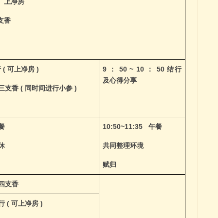
、上净房
支香
行
(
可上净房
)
9
：
50 ~ 10
：
50
结行
及心得分享
三支香
(
同时间进行小参
)
餐
10:50~11:35
午餐
休
共同整理环境
赋归
四支香
行
(
可上净房
)