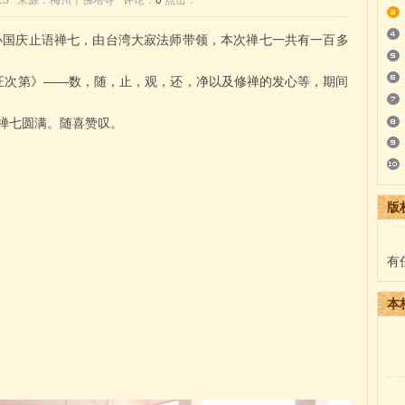
7:38:23 来源：梅州千佛塔寺 评论：
0
点击：
办国庆止语禅七，由台湾大寂法师带领，本次禅七一共有一百多
次第》——数，随，止，观，还，净以及修禅的发心等，期间
禅七圆满。随喜赞叹。
版
有
本