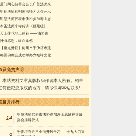
厦门同心慈善会会长广普法师来
明良法师和明国法师为大众开示
明慧法师代表市佛协参加寿山恩
本圣法师来寺传讲《佛藏经》
天上莲花地上莲花 ——油岩古
忏悔感恩，皈命念佛
【重光卅载】梅州市千佛塔寺建
梅州佛教会成功举办六祖禅文化
权及免责声明
本站资料文章其版权归作者本人所有。如果
任何侵犯您版权的地方，请尽快与本站联系!
栏目月排行
明慧法师代表市佛协参加寿山恩缘禅寺筹
14
委会挂牌仪式
千佛塔寺近日全面开展学习 ----十九大习近
9