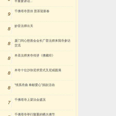
平重要讲话...
千佛塔寺普供 普茶迎新春
9
妙音法师出关
8
厦门同心慈善会会长广普法师来我寺参访
8
交流
本圣法师来寺传讲《佛藏经》
8
本寺十位沙弥尼求受式叉尼戒圆满
8
“情系舟曲 奉献爱心”捐款活动
8
千佛塔寺上梁法会盛况
7
千佛塔寺举行隆重的晒大佛节