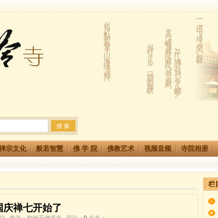
生简章
两利普渡群蒙盂兰盆
法会 快快同享富贵庄严海
禅宗文化
般若智慧
佛 学 院
佛教艺术
视频音频
寺院相册
栏
国庆禅七开始了