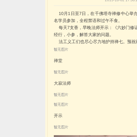
2013-10-02 1
10月1日至7日，在千佛塔寺禅修中心举
名学员参加，全程禁语和过午不食。
每天7支香，早晚法师开示：《六妙门修证
经行，小参，解答大家的问题。
法工义工们也尽心尽力地护持禅七。预祝
禅堂
大寂法师
开示