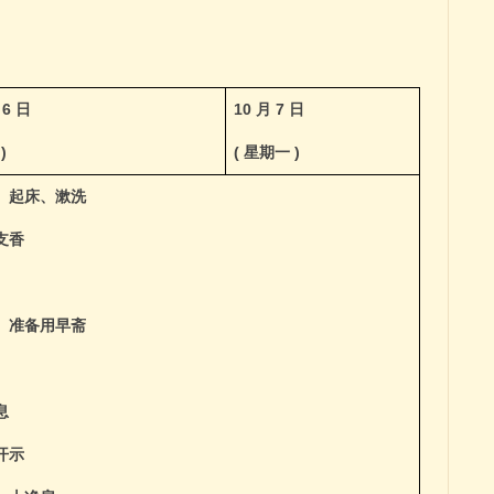
月
6
日
10
月
7
日
日
)
(
星期一
)
、起床、漱洗
支香
、准备用早斋
息
开示