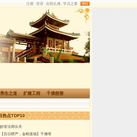
rss
养生之道
扩建工程
千佛慈善
目热点TOP10
妙音法师出关
【百日楞严，金刚道场】千佛塔