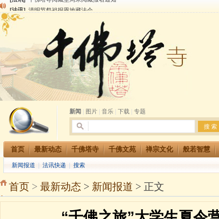
[法讯]
清明节祭祖报恩地藏法会
[法讯]
本寺方丈上明下慧尼和尚开讲《六祖坛经》
[法讯]
2015-3-26师父于法堂对大众的开示
[法讯]
广东千佛塔寺云门佛学院女众部 2016年招生简章
[法讯]
恭请海涛法师莅临千佛塔寺弘法
[法讯]
2014年七月大法会 祈福息灾地藏七 冥阳两利普渡群蒙盂兰盆
[法讯]
千佛塔寺云门佛学院女众部2014年招生简章
[法讯]
千佛塔寺兴建佛学院综合大楼缘起
[法讯]
共赴华藏世界 进入最后七天倒计时 殊胜华严法会 快快同享富贵庄严海
[法讯]
千佛塔寺阅藏堂周末阅藏报名通知
新闻
|
图片
|
音乐
|
下载
|
专题
首页
最新动态
千佛塔寺
千佛文苑
禅宗文化
般若智慧
新闻报道
|
法讯快递
|
搜索
首页
>
最新动态
>
新闻报道
> 正文
“千佛之旅”大学生夏令