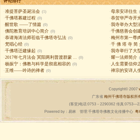
评论排行
·
准提菩萨圣诞法会
·
母亲安详往生
(1)
·
千佛塔募建过程
·
恭贺华严寺开
(0)
·
醒世歌 ——了情篇
·
我寺举办大型
(0)
·
佛陀教育培训中心简介
·
千佛慈善会创
(0)
·
恭请海涛法师莅临千佛塔寺弘法
·
梅州市第一尊
(0)
·
梵唱心经
·
千 佛 塔 寺 简
(0)
·
千佛塔迁建缘起
·
我寺举行了大
(0)
·
2017年七月法会 冥阳两利普渡群蒙 ...
·
耀一法师简介
(0)
·
杨振宁：佛教与科学是彻底相容的
·
人生需要信仰之一（
(0)
·
王维——吟诗的禅者
·
禅宗的安详人
(0)
Copyright© 2007
广东省
梅州千佛塔寺版权所
(客堂)电话:0753－2290362 传真:0753—
Powered by：
易林
管理:千佛塔寺佛教文化传播中心
粤I