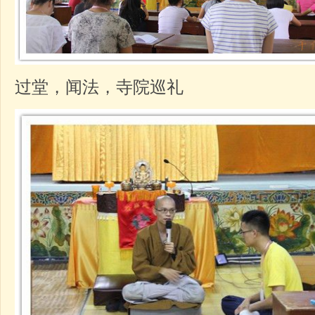
过堂，闻法，寺院巡礼