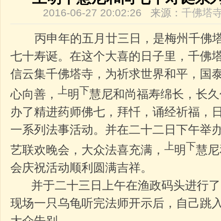
2016-06-27 20:02:26 来源：
千佛塔
丙申年的五月廿三日，是梅州千佛
七十寿诞。在这个大喜的日子里，千佛
信云集千佛塔寺，为祈求世界和平，国
上
下
心向善，
明
慧尼和尚福寿绵长，长久
办了精进药师佛七，拜忏，诵经祈福，
一系列法事活动。并在二十二日下午举
上
下
艺联欢晚会，大众法喜充满，
明
慧尼
会庆祝活动顺利圆满吉祥。
并于二十三日上午在渔政码头进行了
现场一只乌龟听完法师开示后，自己跳
大众告别。