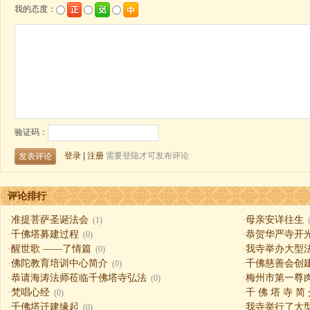
评论排行
·
准提菩萨圣诞法会
·
母亲安详往生
(1)
·
千佛塔募建过程
·
恭贺华严寺开
(0)
·
醒世歌 ——了情篇
·
我寺举办大型
(0)
·
佛陀教育培训中心简介
·
千佛慈善会创
(0)
·
恭请海涛法师莅临千佛塔寺弘法
·
梅州市第一尊
(0)
·
梵唱心经
·
千 佛 塔 寺 简
(0)
·
千佛塔迁建缘起
·
我寺举行了大
(0)