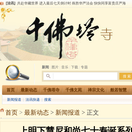
[法讯]
共赴华藏世界 进入最后七天倒计时 殊胜华严法会 快快同享富贵庄严海
[法讯]
千佛塔寺阅藏堂周末阅藏报名通知
[法讯]
清明节祭祖报恩地藏法会
[法讯]
本寺方丈上明下慧尼和尚开讲《六祖坛经》
[法讯]
2015-3-26师父于法堂对大众的开示
[法讯]
广东千佛塔寺云门佛学院女众部 2016年招生简章
[法讯]
恭请海涛法师莅临千佛塔寺弘法
[法讯]
2014年七月大法会 祈福息灾地藏七 冥阳两利普渡群蒙盂兰盆
[法讯]
千佛塔寺云门佛学院女众部2014年招生简章
[法讯]
千佛塔寺兴建佛学院综合大楼缘起
新闻
|
图片
|
音乐
|
下载
|
专题
首页
最新动态
千佛塔寺
千佛文苑
禅宗文化
般若智慧
新闻报道
|
法讯快递
|
搜索
首页
>
最新动态
>
新闻报道
> 正文
上明下慧尼和尚七十寿诞系