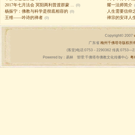
·
2017年七月法会 冥阳两利普渡群蒙 ...
·
耀一法师简介
(0)
·
杨振宁：佛教与科学是彻底相容的
·
人生需要信仰之一（
(0)
·
王维——吟诗的禅者
·
禅宗的安详人
(0)
Copyright© 2007
广东省
梅州千佛塔寺版权所
(客堂)电话:0753－2290362 传真:0753—
Powered by：
易林
管理:千佛塔寺佛教文化传播中心
粤I