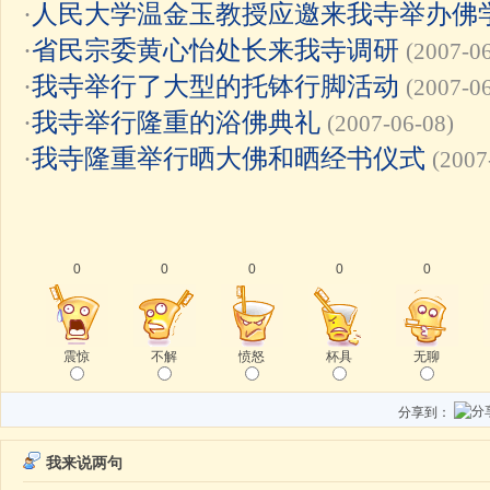
·
人民大学温金玉教授应邀来我寺举办佛
·
省民宗委黄心怡处长来我寺调研
(2007-0
·
我寺举行了大型的托钵行脚活动
(2007-0
·
我寺举行隆重的浴佛典礼
(2007-06-08)
·
我寺隆重举行晒大佛和晒经书仪式
(2007
0
0
0
0
0
震惊
不解
愤怒
杯具
无聊
分享到：