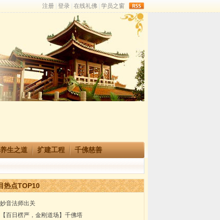
rss
养生之道
扩建工程
千佛慈善
目热点TOP10
妙音法师出关
【百日楞严，金刚道场】千佛塔