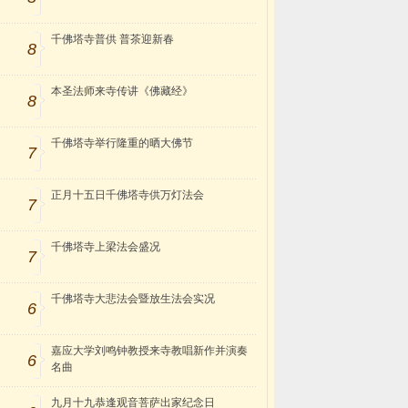
千佛塔寺普供 普茶迎新春
8
本圣法师来寺传讲《佛藏经》
8
千佛塔寺举行隆重的晒大佛节
7
正月十五日千佛塔寺供万灯法会
7
千佛塔寺上梁法会盛况
7
千佛塔寺大悲法会暨放生法会实况
6
嘉应大学刘鸣钟教授来寺教唱新作并演奏
6
名曲
九月十九恭逢观音菩萨出家纪念日