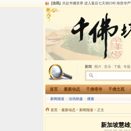
[法讯]
共赴华藏世界 进入最后七天倒计时 殊胜华严
[法讯]
千佛塔寺阅藏堂周末阅藏报名通知
[法讯]
清明节祭祖报恩地藏法会
[法讯]
本寺方丈上明下慧尼和尚开讲《六祖坛经》
[法讯]
2015-3-26师父于法堂对大众的开示
[法讯]
广东千佛塔寺云门佛学院女众部 2016年招
[法讯]
恭请海涛法师莅临千佛塔寺弘法
[法讯]
2014年七月大法会 祈福息灾地藏七 冥阳
[法讯]
千佛塔寺云门佛学院女众部2014年招生简章
[法讯]
千佛塔寺兴建佛学院综合大楼缘起
新闻
|
图片
|
音乐
|
下载
|
专题
首页
最新动态
千佛塔寺
千佛文苑
新闻报道
|
法讯快递
|
搜索
首页
>
最新动态
>
新闻报道
> 正文
新加坡慧雄