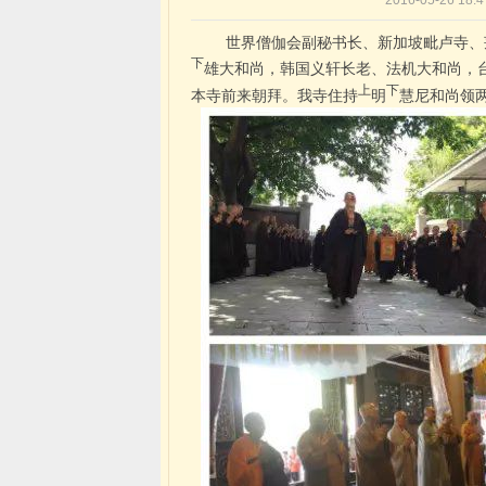
2016-05-26 18
世界僧伽会副秘书长、新加坡毗卢寺、莲
下
雄大和尚，韩国义轩长老、法机大和尚，
上
下
本寺前来朝拜。我寺住持
明
慧尼和尚领