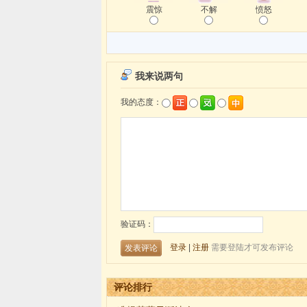
震惊
不解
愤怒
评论排行