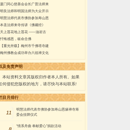
厦门同心慈善会会长广普法师来
明良法师和明国法师为大众开示
明慧法师代表市佛协参加寿山恩
本圣法师来寺传讲《佛藏经》
天上莲花地上莲花 ——油岩古
忏悔感恩，皈命念佛
【重光卅载】梅州市千佛塔寺建
梅州佛教会成功举办六祖禅文化
权及免责声明
本站资料文章其版权归作者本人所有。如果
任何侵犯您版权的地方，请尽快与本站联系!
栏目月排行
明慧法师代表市佛协参加寿山恩缘禅寺筹
11
委会挂牌仪式
“情系舟曲 奉献爱心”捐款活动
8