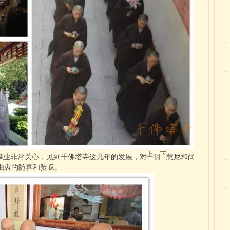
上
下
事业非常关心，见到千佛塔寺这几年的发展，对
明
慧尼和尚
由衷的随喜和赞叹。