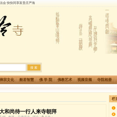
法会 快快同享富贵庄严海
生简章
两利普渡群蒙盂兰盆
禅宗文化
般若智慧
佛 学 院
佛教艺术
视频音频
寺院相册
栏
大和尚待一行人来寺朝拜