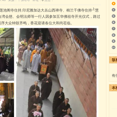
:47:46 来源：
千佛塔寺
评论：
0
点击：
上
池阁寺住持,印尼雅加达大丛山西禅寺、棉兰千佛寺住持
慧
台湾会慈、会明法师等一行人因参加五华佛祖寺开光仪式，路过
两序大众钟鼓齐鸣，香花迎请各位大和尚莅临。
版
有
本