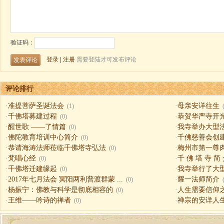
评论排行
·
准提菩萨圣诞法会
·
母亲安详往生
(1)
·
千佛塔募建过程
·
恭贺华严寺开
(0)
·
醒世歌 ——了情篇
·
我寺举办大型
(0)
·
佛陀教育培训中心简介
·
千佛慈善会创
(0)
·
恭请海涛法师莅临千佛塔寺弘法
·
梅州市第一尊
(0)
·
梵唱心经
·
千 佛 塔 寺 简
(0)
·
千佛塔迁建缘起
·
我寺举行了大
(0)
·
2017年七月法会 冥阳两利普渡群蒙 ...
·
耀一法师简介
(0)
·
杨振宁：佛教与科学是彻底相容的
·
人生需要信仰之一（
(0)
·
王维——吟诗的禅者
·
禅宗的安详人
(0)