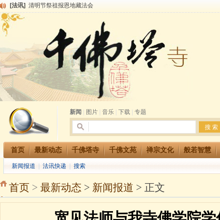
[法讯]
清明节祭祖报恩地藏法会
[法讯]
本寺方丈上明下慧尼和尚开讲《六祖坛经》
[法讯]
2015-3-26师父于法堂对大众的开示
[法讯]
广东千佛塔寺云门佛学院女众部 2016年招生简章
[法讯]
恭请海涛法师莅临千佛塔寺弘法
[法讯]
2014年七月大法会 祈福息灾地藏七 冥阳两利普渡群蒙盂兰盆
[法讯]
千佛塔寺云门佛学院女众部2014年招生简章
[法讯]
千佛塔寺兴建佛学院综合大楼缘起
[法讯]
共赴华藏世界 进入最后七天倒计时 殊胜华严法会 快快同享富贵庄严海
[法讯]
千佛塔寺阅藏堂周末阅藏报名通知
新闻
|
图片
|
音乐
|
下载
|
专题
首页
最新动态
千佛塔寺
千佛文苑
禅宗文化
般若智慧
新闻报道
|
法讯快递
|
搜索
首页
>
最新动态
>
新闻报道
> 正文
宽见法师与我寺佛学院学