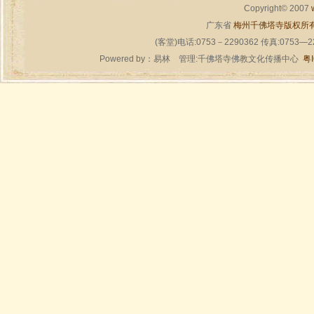
Copyright© 2007
广东省
梅州千佛塔寺版权所
(客堂)电话:0753－2290362 传真:0753—
Powered by：
易林
管理:千佛塔寺佛教文化传播中心
粤I