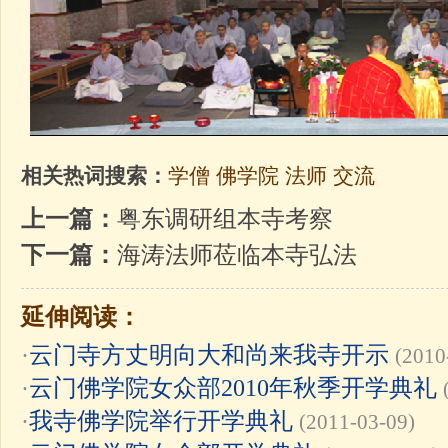
相关热词搜索：
学僧
佛学院
法师
交流
上一篇：
粤东调研组本寺考察
下一篇：
海涛法师莅临本寺弘法
延伸阅读：
·
云门寺方丈明向大和尚来我寺开示
(2010
·
云门佛学院女众部2010年秋季开学典礼
·
我寺佛学院举行开学典礼
(2011-03-09)