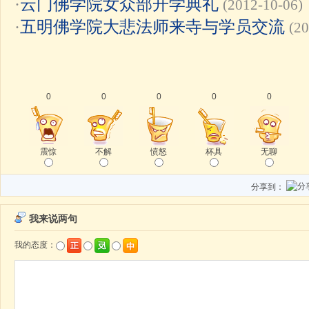
·
云门佛学院女众部开学典礼
(2012-10-06)
·
五明佛学院大悲法师来寺与学员交流
(20
0
0
0
0
0
震惊
不解
愤怒
杯具
无聊
分享到：