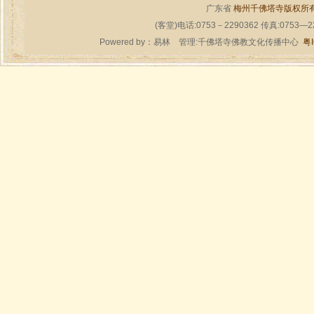
广东省
梅州千佛塔寺版权所
(客堂)电话:0753－2290362 传真:0753—
Powered by：
易林
管理:千佛塔寺佛教文化传播中心
粤I