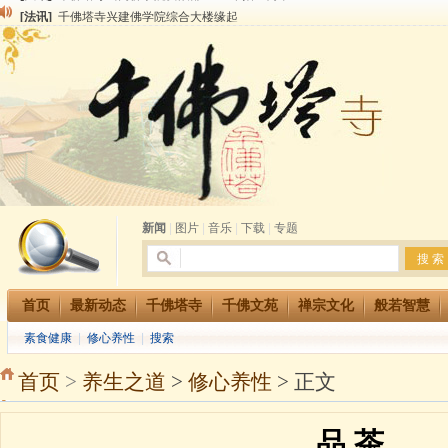
[法讯]
千佛塔寺兴建佛学院综合大楼缘起
[法讯]
共赴华藏世界 进入最后七天倒计时 殊胜华严法会 快快同享富贵庄严海
[法讯]
千佛塔寺阅藏堂周末阅藏报名通知
[法讯]
清明节祭祖报恩地藏法会
[法讯]
本寺方丈上明下慧尼和尚开讲《六祖坛经》
[法讯]
2015-3-26师父于法堂对大众的开示
[法讯]
广东千佛塔寺云门佛学院女众部 2016年招生简章
[法讯]
恭请海涛法师莅临千佛塔寺弘法
[法讯]
2014年七月大法会 祈福息灾地藏七 冥阳两利普渡群蒙盂兰盆
[法讯]
千佛塔寺云门佛学院女众部2014年招生简章
新闻
|
图片
|
音乐
|
下载
|
专题
首页
最新动态
千佛塔寺
千佛文苑
禅宗文化
般若智慧
素食健康
|
修心养性
|
搜索
首页
>
养生之道
>
修心养性
> 正文
品 茶