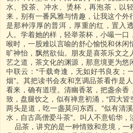
水、投茶、冲水、烫杯，再泡茶，以
来，别有一番风雅与情趣，让我这个外
是那种淳厚的普洱，厚重的红，置入
人。学着她的样，轻举茶杯，小嘬一口
喉时，一股难以言喻的舒心愉悦和休闲
旷神怡，飘然欲仙。朋友是喜茶乐文之
艺之道，茶文化的渊源，那意境更为悠
中联云：“千载奇逢，无如好书良友；
烟”。其把读书会友和烹调品茶看作是人生
看来，确有道理。清幽香茗，把盏余香
致，盘腿饮之，似有禅意初涌，“四大皆
两头是道，吃一盏莫问东西。”似有清溪
水，自古高僧爱斗茶”。叫人不意铅华，
品茶，讲究的是一种情致和意境，一