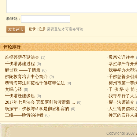
评论排行
·
准提菩萨圣诞法会
·
母亲安详往生
(1)
·
千佛塔募建过程
·
恭贺华严寺开
(0)
·
醒世歌 ——了情篇
·
我寺举办大型
(0)
·
佛陀教育培训中心简介
·
千佛慈善会创
(0)
·
恭请海涛法师莅临千佛塔寺弘法
·
梅州市第一尊
(0)
·
梵唱心经
·
千 佛 塔 寺 简
(0)
·
千佛塔迁建缘起
·
我寺举行了大
(0)
·
2017年七月法会 冥阳两利普渡群蒙 ...
·
耀一法师简介
(0)
·
杨振宁：佛教与科学是彻底相容的
·
人生需要信仰之一（
(0)
·
王维——吟诗的禅者
·
禅宗的安详人
(0)
Copyright© 2007