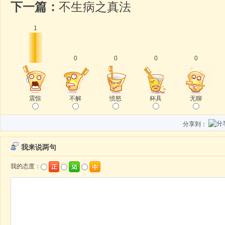
下一篇：
不生病之真法
1
0
0
0
0
震惊
不解
愤怒
杯具
无聊
分享到：