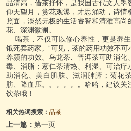
品清高，借茶抒怀，是我国古代文人墨
仰天望月，赏花观瀑，才思涌动，诗情
照面，淡然无极的生活睿智和清雅高尚
花、深渊微澜。
喝茶，不仅可以修心养性，更是养生
饿死卖药家。”可见，茶的药用功效不可
养颜的功效。乌龙茶、普洱茶可助消化
毒、消脂；薏仁茶清热、利湿、可治疗
助消化、美白肌肤、滋润肺腑；菊花
肪、降血压。。。。。。哈哈，建议关
饮茶哦！
相关热词搜索：
品茶
上一篇：
第一页