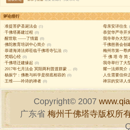
评论排行
·
准提菩萨圣诞法会
·
母亲安详往生
(1)
·
千佛塔募建过程
·
恭贺华严寺开
(0)
·
醒世歌 ——了情篇
·
我寺举办大型
(0)
·
佛陀教育培训中心简介
·
千佛慈善会创
(0)
·
恭请海涛法师莅临千佛塔寺弘法
·
梅州市第一尊
(0)
·
梵唱心经
·
千 佛 塔 寺 简
(0)
·
千佛塔迁建缘起
·
我寺举行了大
(0)
·
2017年七月法会 冥阳两利普渡群蒙 ...
·
耀一法师简介
(0)
·
杨振宁：佛教与科学是彻底相容的
·
人生需要信仰之一（
(0)
·
王维——吟诗的禅者
·
禅宗的安详人
(0)
Copyright© 2007
www.qia
广东省
梅州千佛塔寺版权所
Q