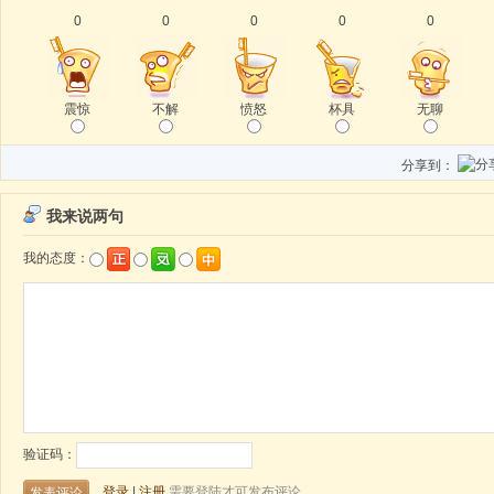
0
0
0
0
0
震惊
不解
愤怒
杯具
无聊
分享到：