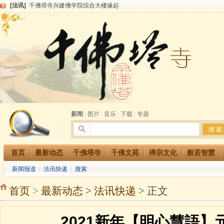
[法讯]
千佛塔寺兴建佛学院综合大楼缘起
[法讯]
共赴华藏世界 进入最后七天倒计时 殊胜华严法会 快快同享富贵庄严海
[法讯]
千佛塔寺阅藏堂周末阅藏报名通知
[法讯]
清明节祭祖报恩地藏法会
[法讯]
本寺方丈上明下慧尼和尚开讲《六祖坛经》
[法讯]
2015-3-26师父于法堂对大众的开示
[法讯]
广东千佛塔寺云门佛学院女众部 2016年招生简章
[法讯]
恭请海涛法师莅临千佛塔寺弘法
[法讯]
2014年七月大法会 祈福息灾地藏七 冥阳两利普渡群蒙盂兰盆
[法讯]
千佛塔寺云门佛学院女众部2014年招生简章
新闻
|
图片
|
音乐
|
下载
|
专题
首页
最新动态
千佛塔寺
千佛文苑
禅宗文化
般若智慧
新闻报道
|
法讯快递
|
搜索
首页
>
最新动态
>
法讯快递
> 正文
2021新年【明心慧語】