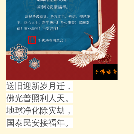
送旧迎新岁月迁，
佛光普照利人天。
地球净化除灾劫，
国泰民安接福年。