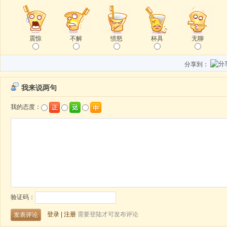
震惊
不解
愤怒
杯具
无聊
分享到：