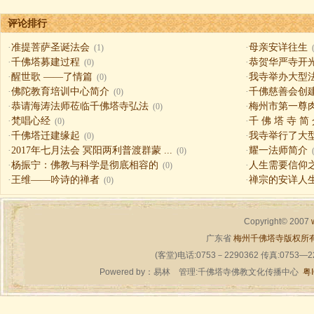
评论排行
·
准提菩萨圣诞法会
·
母亲安详往生
(1)
·
千佛塔募建过程
·
恭贺华严寺开
(0)
·
醒世歌 ——了情篇
·
我寺举办大型
(0)
·
佛陀教育培训中心简介
·
千佛慈善会创
(0)
·
恭请海涛法师莅临千佛塔寺弘法
·
梅州市第一尊
(0)
·
梵唱心经
·
千 佛 塔 寺 简
(0)
·
千佛塔迁建缘起
·
我寺举行了大
(0)
·
2017年七月法会 冥阳两利普渡群蒙 ...
·
耀一法师简介
(0)
·
杨振宁：佛教与科学是彻底相容的
·
人生需要信仰之一（
(0)
·
王维——吟诗的禅者
·
禅宗的安详人
(0)
Copyright© 2007
广东省
梅州千佛塔寺版权所
(客堂)电话:0753－2290362 传真:0753—
Powered by：
易林
管理:千佛塔寺佛教文化传播中心
粤I