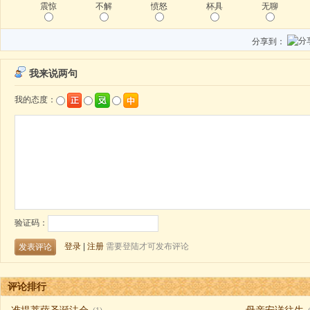
震惊
不解
愤怒
杯具
无聊
分享到：
评论排行