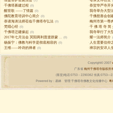
·
准提菩萨圣诞法会
·
母亲安详往生
(1)
·
千佛塔募建过程
·
恭贺华严寺开
(0)
·
醒世歌 ——了情篇
·
我寺举办大型
(0)
·
佛陀教育培训中心简介
·
千佛慈善会创
(0)
·
恭请海涛法师莅临千佛塔寺弘法
·
梅州市第一尊
(0)
·
梵唱心经
·
千 佛 塔 寺 简
(0)
·
千佛塔迁建缘起
·
我寺举行了大
(0)
·
2017年七月法会 冥阳两利普渡群蒙 ...
·
耀一法师简介
(0)
·
杨振宁：佛教与科学是彻底相容的
·
人生需要信仰之一（
(0)
·
王维——吟诗的禅者
·
禅宗的安详人
(0)
Copyright© 2007
广东省
梅州千佛塔寺版权所
(客堂)电话:0753－2290362 传真:0753—
Powered by：
易林
管理:千佛塔寺佛教文化传播中心
粤I