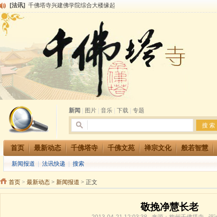
[法讯]
千佛塔寺兴建佛学院综合大楼缘起
[法讯]
共赴华藏世界 进入最后七天倒计时 殊胜华严法会 快快同享富贵庄严海
[法讯]
千佛塔寺阅藏堂周末阅藏报名通知
[法讯]
清明节祭祖报恩地藏法会
[法讯]
本寺方丈上明下慧尼和尚开讲《六祖坛经》
[法讯]
2015-3-26师父于法堂对大众的开示
[法讯]
广东千佛塔寺云门佛学院女众部 2016年招生简章
[法讯]
恭请海涛法师莅临千佛塔寺弘法
[法讯]
2014年七月大法会 祈福息灾地藏七 冥阳两利普渡群蒙盂兰盆
[法讯]
千佛塔寺云门佛学院女众部2014年招生简章
新闻
|
图片
|
音乐
|
下载
|
专题
首页
最新动态
千佛塔寺
千佛文苑
禅宗文化
般若智慧
新闻报道
|
法讯快递
|
搜索
首页
>
最新动态
>
新闻报道
> 正文
敬挽净慧长老