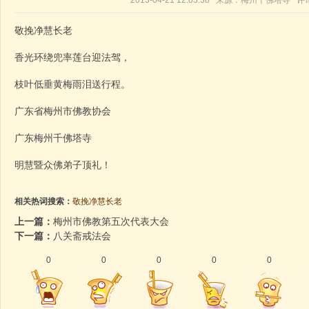
2013-04-21 12:03:38 来源：梅州千佛塔寺 
敬挽净慧长老
香光环绕兜率莲台迎法驾，
枝叶低垂黄梅雨泪送行程。
广东省梅州市佛教协会
广东梅州千佛塔寺
明慧暨众佛弟子顶礼！
相关热词搜索：
敬挽净慧长老
上一篇：
梅州市佛教第五次代表大会
下一篇：
八关斋戒法会
0
0
0
0
0