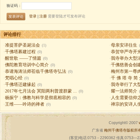
评论排行
·
准提菩萨圣诞法会
·
母亲安详往生
(1)
·
千佛塔募建过程
·
恭贺华严寺开
(0)
·
醒世歌 ——了情篇
·
我寺举办大型
(0)
·
佛陀教育培训中心简介
·
千佛慈善会创
(0)
·
恭请海涛法师莅临千佛塔寺弘法
·
梅州市第一尊
(0)
·
梵唱心经
·
千 佛 塔 寺 简
(0)
·
千佛塔迁建缘起
·
我寺举行了大
(0)
·
2017年七月法会 冥阳两利普渡群蒙 ...
·
耀一法师简介
(0)
·
杨振宁：佛教与科学是彻底相容的
·
人生需要信仰之一（
(0)
·
王维——吟诗的禅者
·
禅宗的安详人
(0)
Copyright© 2007
广东省
梅州千佛塔寺版权所
(客堂)电话:0753－2290362 传真:0753—