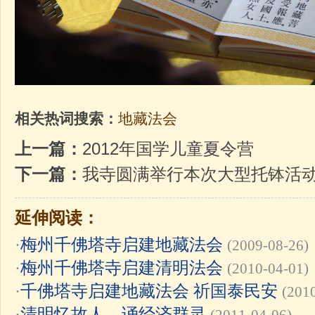
相关热词搜索：
地藏法会
上一篇：
2012年国学儿童夏令营
下一篇：
我寺圆满举行本次大型托钵活
延伸阅读：
·
梅州千佛塔寺启建地藏法会
(2009-08-26)
·
梅州千佛塔寺启建清明法会
(2010-04-01)
·
千佛塔寺启建地藏法会 祈国泰民安
(201
·
清明忆故人，诵经济群灵