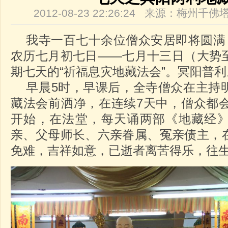
2012-08-23 22:26:24 来源：梅州
我寺一百七十余位僧众安居即将圆满，
农历七月初七日——七月十三日（大势
期七天的“祈福息灾地藏法会”。冥阳普利
早晨5时，早课后，全寺僧众在主持
藏法会前洒净，在连续7天中，僧众都会
开始，在法堂，每天诵两部《地藏经
亲、父母师长、六亲眷属、冤亲债主，
免难，吉祥如意，已逝者离苦得乐，往