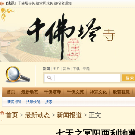
[法讯]
清明节祭祖报恩地藏法会
[法讯]
本寺方丈上明下慧尼和尚开讲《六祖坛经》
[法讯]
2015-3-26师父于法堂对大众的开示
[法讯]
广东千佛塔寺云门佛学院女众部 2016年招生简章
[法讯]
恭请海涛法师莅临千佛塔寺弘法
[法讯]
2014年七月大法会 祈福息灾地藏七 冥阳两利普渡群蒙盂兰盆
[法讯]
千佛塔寺云门佛学院女众部2014年招生简章
[法讯]
千佛塔寺兴建佛学院综合大楼缘起
[法讯]
共赴华藏世界 进入最后七天倒计时 殊胜华严法会 快快同享富贵庄严海
[法讯]
千佛塔寺阅藏堂周末阅藏报名通知
新闻
|
图片
|
音乐
|
下载
|
专题
首页
最新动态
千佛塔寺
千佛文苑
禅宗文化
般若智慧
新闻报道
|
法讯快递
|
搜索
首页
>
最新动态
>
新闻报道
> 正文
七天之冥阳两利地