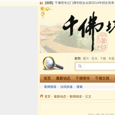
[法讯]
千佛塔寺云门佛学院女众部2014年招生简章
[法讯]
千佛塔寺兴建佛学院综合大楼缘起
[法讯]
共赴华藏世界 进入最后七天倒计时 殊胜华严
[法讯]
千佛塔寺阅藏堂周末阅藏报名通知
[法讯]
清明节祭祖报恩地藏法会
[法讯]
本寺方丈上明下慧尼和尚开讲《六祖坛经》
[法讯]
2015-3-26师父于法堂对大众的开示
[法讯]
广东千佛塔寺云门佛学院女众部 2016年招
[法讯]
恭请海涛法师莅临千佛塔寺弘法
[法讯]
2014年七月大法会 祈福息灾地藏七 冥阳
新闻
|
图片
|
音乐
|
下载
|
专题
首页
最新动态
千佛塔寺
千佛文苑
新闻报道
|
法讯快递
|
搜索
首页
>
最新动态
>
新闻报道
> 正文