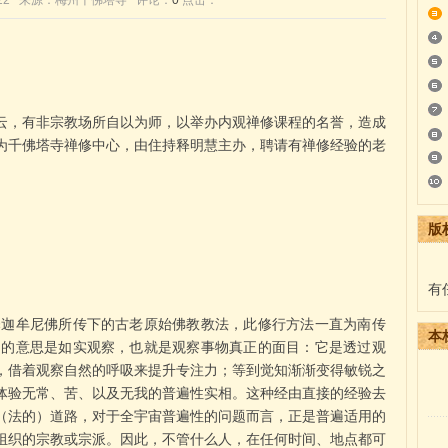
8:39:22 来源：梅州千佛塔寺 评论：
0
点击：
云，有非宗教场所自以为师，以举办内观禅修课程的名誉，造成
为千佛塔寺禅修中心，由住持释明慧主办，聘请有禅修经验的老
版
有
。是由释迦牟尼佛所传下的古老原始佛教教法，此修行方法一直为南传
本
ana 的意思是如实观察，也就是观察事物真正的面目：它是透过观
，借着观察自然的呼吸来提升专注力；等到觉知渐渐变得敏锐之
体验无常、苦、以及无我的普遍性实相。这种经由直接的经验去
（法的）道路，对于全宇宙普遍性的问题而言，正是普遍适用的
组织的宗教或宗派。因此，不管什么人，在任何时间、地点都可