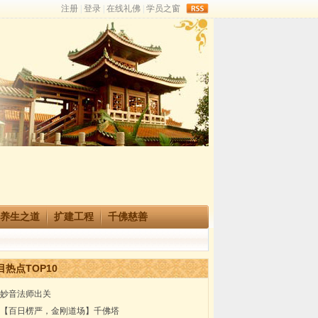
rss
养生之道
扩建工程
千佛慈善
目热点TOP10
妙音法师出关
【百日楞严，金刚道场】千佛塔