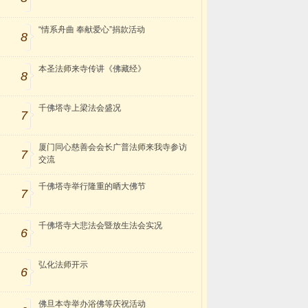
“情系舟曲 奉献爱心”捐款活动
8
本圣法师来寺传讲《佛藏经》
8
千佛塔寺上梁法会盛况
7
厦门同心慈善会会长广普法师来我寺参访
7
交流
千佛塔寺举行隆重的晒大佛节
7
千佛塔寺大悲法会暨放生法会实况
6
弘化法师开示
6
佛旦本寺举办浴佛等庆祝活动