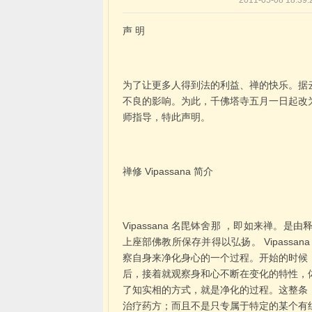
2011-05-08 1
声 明
为了让更多人得到法的利益、禅的快乐。据
不良的影响。为此，千佛塔寺五月一日起改
师指导，特此声明。
禅修 Vipassana 简介
Vipassana 名毘钵舍那 ，即如来禅
上座部佛教所保存并得以弘扬。 Vipass
察自身来净化身心的一个过程。开始的时候
后，接着就观察身和心不断在变化的特性，
了知实相的方式，就是净化的过程。这整条
治疗药方；而且不是只专属于特定的某个有