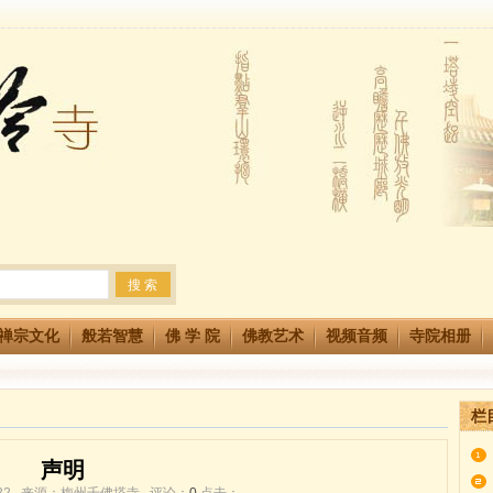
法会 快快同享富贵庄严海
生简章
两利普渡群蒙盂兰盆
禅宗文化
般若智慧
佛 学 院
佛教艺术
视频音频
寺院相册
栏
声明