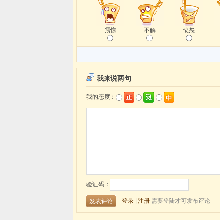
震惊
不解
愤怒