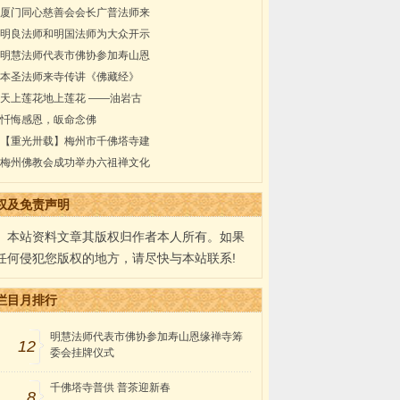
厦门同心慈善会会长广普法师来
明良法师和明国法师为大众开示
明慧法师代表市佛协参加寿山恩
本圣法师来寺传讲《佛藏经》
天上莲花地上莲花 ——油岩古
忏悔感恩，皈命念佛
【重光卅载】梅州市千佛塔寺建
梅州佛教会成功举办六祖禅文化
权及免责声明
本站资料文章其版权归作者本人所有。如果
任何侵犯您版权的地方，请尽快与本站联系!
栏目月排行
明慧法师代表市佛协参加寿山恩缘禅寺筹
12
委会挂牌仪式
千佛塔寺普供 普茶迎新春
8